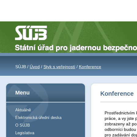
SÚJB /
Úvod
/
Styk s veřejností
/
Konference
Menu
Konference
Aktuálně
Prostřednictvím 
Elektronická úřední deska
práce, a vy jst
zobrazeny až po 
O SÚJB
odborníci budou
Legislativa
pro zadávání do