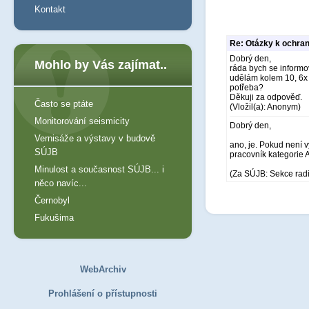
Kontakt
Re: Otázky k ochr
Dobrý den,
Mohlo by Vás zajímat..
ráda bych se inform
udělám kolem 10, 6x O
potřeba?
Děkuji za odpověď.
Často se ptáte
(Vložil(a): Anonym)
Monitorování seismicity
Dobrý den,
Vernisáže a výstavy v budově
ano, je. Pokud není 
SÚJB
pracovník kategorie 
Minulost a současnost SÚJB... i
(Za SÚJB: Sekce rad
něco navíc...
Černobyl
Fukušima
WebArchiv
Prohlášení o přístupnosti