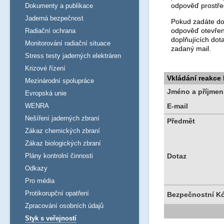
odpověď prostře
Dokumenty a publikace
Jaderná bezpečnost
Pokud zadáte dot
odpověď otevřen
Radiační ochrana
doplňujících dot
Monitorování radiační situace
zadaný mail.
Stress testy jaderných elektráren
Krizové řízení
Vkládání reakce
Mezinárodní spolupráce
Jméno a příjmen
Evropská unie
WENRA
E-mail
Nešíření jaderných zbraní
Předmět
Zákaz chemických zbraní
Zákaz biologických zbraní
Plány kontrolní činnosti
Dotaz
Odkazy
Pro média
Protikorupční opatření
Bezpečnostní K
Zpracování osobních údajů
Styk s veřejností