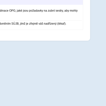
ordinace OPG, jaké jsou požadavky na zubní sestry, aby mohly
vněním SÚJB, jímž je zřejmě váš nadřízený (lékař).