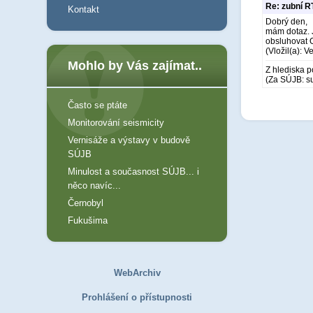
Re: zubní 
Kontakt
Dobrý den,
mám dotaz. J
obsluhovat 
(Vložil(a): V
Mohlo by Vás zajímat..
Z hlediska p
(Za SÚJB: su
Často se ptáte
Monitorování seismicity
Vernisáže a výstavy v budově
SÚJB
Minulost a současnost SÚJB... i
něco navíc...
Černobyl
Fukušima
WebArchiv
Prohlášení o přístupnosti