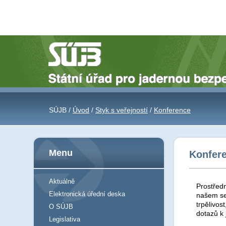
SÚJB /
Úvod
/
Styk s veřejností
/
Konference
Menu
Konfer
Aktuálně
Prostředn
Elektronická úřední deska
našem se
trpělivos
O SÚJB
dotazů k
Legislativa