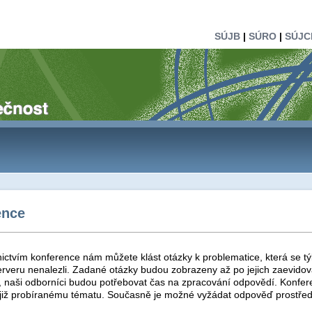
SÚJB
|
SÚRO
|
SÚJC
ence
ictvím konference nám můžete klást otázky k problematice, která se tý
rveru nenalezli. Zadané otázky budou zobrazeny až po jejich zaevidová
t, naši odborníci budou potřebovat čas na zpracování odpovědí. Konfer
 již probíranému tématu. Současně je možné vyžádat odpověď prostřed