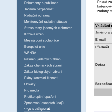
Pokud za
Dokumenty a publikace
kořenový
Jaderná bezpečnost
zadaný m
Radiační ochrana
Monitorování radiační situace
Vkládání
Stress testy jaderných elektráren
Jméno a p
Krizové řízení
E-mail
Mezinárodní spolupráce
Evropská unie
Předmět
WENRA
Nešíření jaderných zbraní
Dotaz
Zákaz chemických zbraní
Zákaz biologických zbraní
Plány kontrolní činnosti
Bezpečno
Odkazy
Pro média
Protikorupční opatření
Zpracování osobních údajů
Styk s veřejností