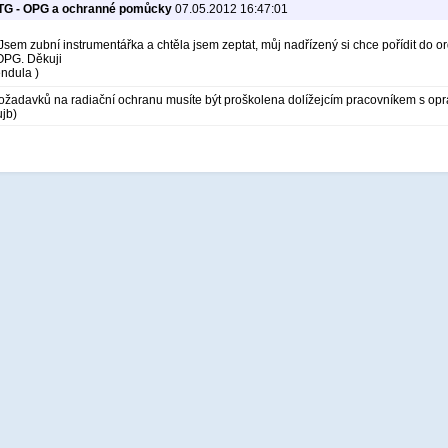
RTG - OPG a ochranné pomůcky
07.05.2012 16:47:01
sem zubní instrumentářka a chtěla jsem zeptat, můj nadřízený si chce pořídit do 
OPG. Děkuji
endula )
ožadavků na radiační ochranu musíte být proškolena dolížejcím pracovníkem s oprá
jb)