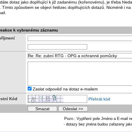
dáte dotaz jako doplňující k již zadanému (kořenovému), je třeba hle
. Tímto způsobem se objeví řetězec doplňujících dotazů. Nicméně i na
ail.
 reakce k vybranému záznamu
říjmení
Zaslat odpověď na dotaz e-mailem
stní Kód
Přehrát kód
Pozn.: Vyplňení pole Jméno a E-mail n
- dotazy bez jména budou zařazeny ja