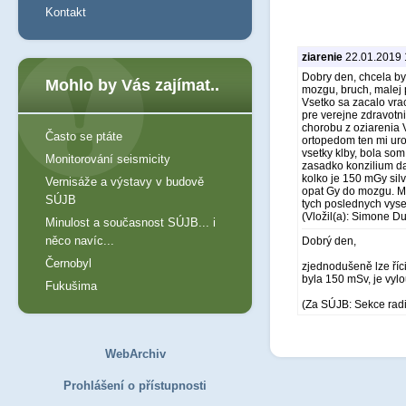
Kontakt
ziarenie
22.01.2019 
Dobry den, chcela b
Mohlo by Vás zajímat..
mozgu, bruch, malej p
Vsetko sa zacalo vra
pre verejne zdravotn
chorobu z oziarenia V
Často se ptáte
ortopedom ten mi urob
vsetky klby, bola som
Monitorování seismicity
zasadko konzilium dal
kolko je 150 mGy sil
Vernisáže a výstavy v budově
opat Gy do mozgu. M
SÚJB
tych poslednych vyse
(Vložil(a): Simone D
Minulost a současnost SÚJB... i
něco navíc...
Dobrý den,
Černobyl
zjednodušeně lze říc
byla 150 mSv, je vyl
Fukušima
(Za SÚJB: Sekce rad
WebArchiv
Prohlášení o přístupnosti