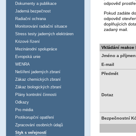
odpověď prostře
Dokumenty a publikace
Jaderná bezpečnost
Pokud zadáte dot
odpověď otevřen
Radiační ochrana
doplňujících dot
Monitorování radiační situace
zadaný mail.
Stress testy jaderných elektráren
Krizové řízení
Vkládání reakce
Mezinárodní spolupráce
Jméno a příjmen
Evropská unie
WENRA
E-mail
Nešíření jaderných zbraní
Předmět
Zákaz chemických zbraní
Zákaz biologických zbraní
Plány kontrolní činnosti
Dotaz
Odkazy
Pro média
Protikorupční opatření
Bezpečnostní K
Zpracování osobních údajů
Styk s veřejností