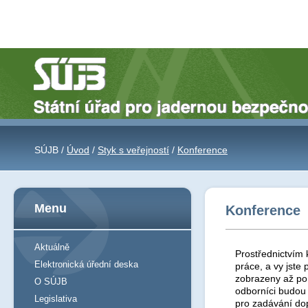
SÚJB /
Úvod
/
Styk s veřejností
/
Konference
Menu
Konference
Aktuálně
Prostřednictvím 
Elektronická úřední deska
práce, a vy jst
zobrazeny až po 
O SÚJB
odborníci budou
Legislativa
pro zadávání do