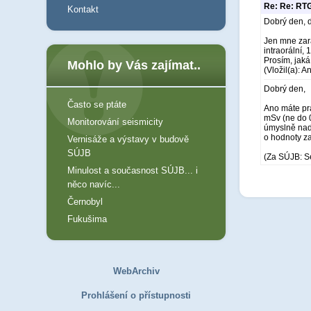
Re: Re: RTG
Kontakt
Dobrý den, d
Jen mne zara
intraorální,
Prosím, jaká
Mohlo by Vás zajímat..
(Vložil(a): 
Dobrý den,
Často se ptáte
Ano máte pra
mSv (ne do 0
Monitorování seismicity
úmyslně nadh
o hodnoty z
Vernisáže a výstavy v budově
SÚJB
(Za SÚJB: S
Minulost a současnost SÚJB... i
něco navíc...
Černobyl
Fukušima
WebArchiv
Prohlášení o přístupnosti