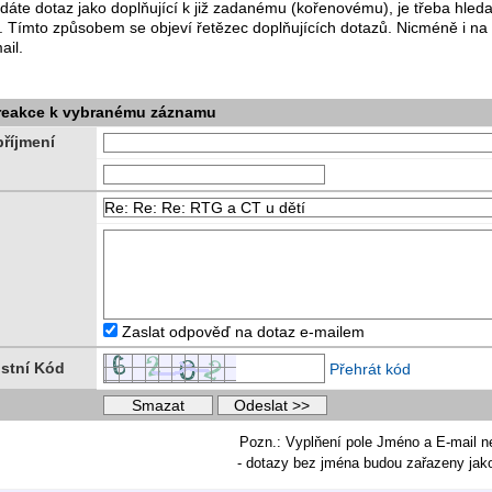
dáte dotaz jako doplňující k již zadanému (kořenovému), je třeba hle
. Tímto způsobem se objeví řetězec doplňujících dotazů. Nicméně i na
ail.
 reakce k vybranému záznamu
říjmení
Zaslat odpověď na dotaz e-mailem
stní Kód
Přehrát kód
Pozn.: Vyplňení pole Jméno a E-mail n
- dotazy bez jména budou zařazeny ja