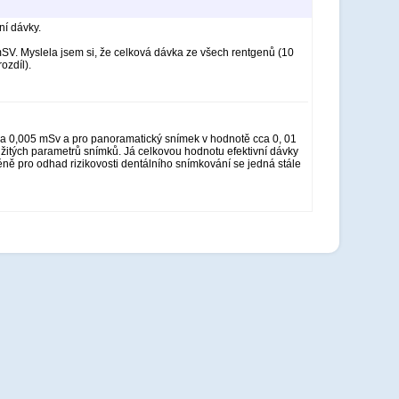
ní dávky.
mSV. Myslela jsem si, že celková dávka ze všech rentgenů (10
ozdíl).
 cca 0,005 mSv a pro panoramatický snímek v hodnotě cca 0, 01
užitých parametrů snímků. Já celkovou hodnotu efektivní dávky
ě pro odhad rizikovosti dentálního snímkování se jedná stále