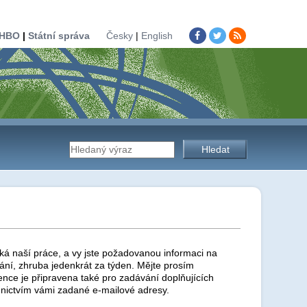
HBO
|
Státní správa
Česky
|
English
Vyhledávání
na
stránkách
ká naší práce, a vy jste požadovanou informaci na
ní, zhruba jedenkrát za týden. Mějte prosím
ence je připravena také pro zadávání doplňujících
nictvím vámi zadané e-mailové adresy.
úřadu