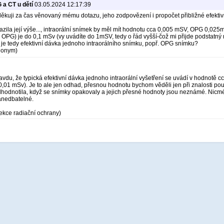
 a CT u dětí
03.05.2024 12:17:39
ěkuji za čas věnovaný mému dotazu, jeho zodpovězení i propočet přibližné efektiv
zila její výše..., intraorální snímek by měl mít hodnotu cca 0,005 mSV, OPG 0,025
 1 OPG) je do 0,1 mSv (vy uvádíte do 1mSV, tedy o řád vyšší-čož mi přijde podstatný r
 je tedy efektivní dávka jednoho intraorálního snímku, popř. OPG snímku?
Anonym)
vdu, že typická efektivní dávka jednoho intraorální vyšetření se uvádí v hodnotě
,01 mSv). Je to ale jen odhad, přesnou hodnotu bychom věděli jen při znalosti po
odnotila, když se snímky opakovaly a jejich přesné hodnoty jsou neznámé. Nicmén
anedbatelné.
ekce radiační ochrany)