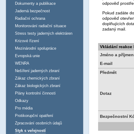
odpověď prostře
Dokumenty a publikace
Jaderná bezpečnost
Pokud zadáte dot
odpověď otevřen
Radiační ochrana
doplňujících dot
Monitorování radiační situace
zadaný mail.
Stress testy jaderných elektráren
Krizové řízení
Vkládání reakce
Mezinárodní spolupráce
Jméno a příjmen
Evropská unie
WENRA
E-mail
Nešíření jaderných zbraní
Předmět
Zákaz chemických zbraní
Zákaz biologických zbraní
Plány kontrolní činnosti
Dotaz
Odkazy
Pro média
Protikorupční opatření
Bezpečnostní K
Zpracování osobních údajů
Styk s veřejností