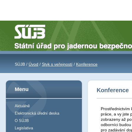
SÚJB /
Úvod
/
Styk s veřejností
/
Konference
Menu
Konference
Aktuálně
Prostřednictvím 
Elektronická úřední deska
práce, a vy jst
zobrazeny až po 
O SÚJB
odborníci budou
Legislativa
pro zadávání do