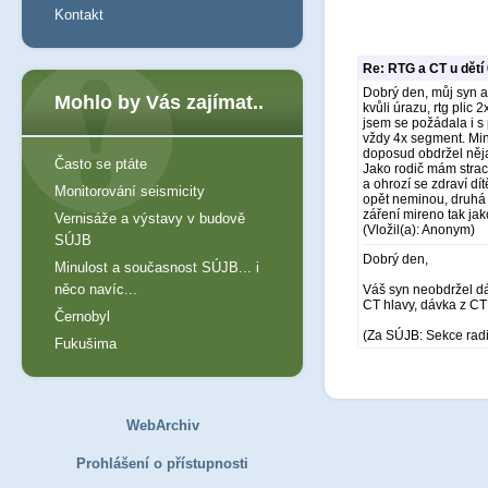
Kontakt
Re: RTG a CT u dětí
Dobrý den, můj syn ab
Mohlo by Vás zajímat..
kvůli úrazu, rtg plic
jsem se požádala i s
vždy 4x segment. Min
doposud obdržel něj
Často se ptáte
Jako rodič mám strac
a ohrozí se zdraví dí
Monitorování seismicity
opět neminou, druhá o
záření mireno tak ja
Vernisáže a výstavy v budově
(Vložil(a): Anonym)
SÚJB
Dobrý den,
Minulost a současnost SÚJB... i
něco navíc...
Váš syn neobdržel dá
CT hlavy, dávka z CT 
Černobyl
(Za SÚJB: Sekce rad
Fukušima
WebArchiv
Prohlášení o přístupnosti