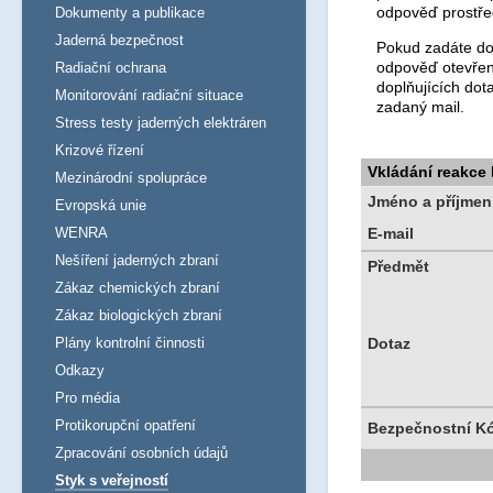
odpověď prostře
Dokumenty a publikace
Jaderná bezpečnost
Pokud zadáte dot
odpověď otevřen
Radiační ochrana
doplňujících dot
Monitorování radiační situace
zadaný mail.
Stress testy jaderných elektráren
Krizové řízení
Vkládání reakce
Mezinárodní spolupráce
Jméno a příjmen
Evropská unie
WENRA
E-mail
Nešíření jaderných zbraní
Předmět
Zákaz chemických zbraní
Zákaz biologických zbraní
Plány kontrolní činnosti
Dotaz
Odkazy
Pro média
Protikorupční opatření
Bezpečnostní K
Zpracování osobních údajů
Styk s veřejností