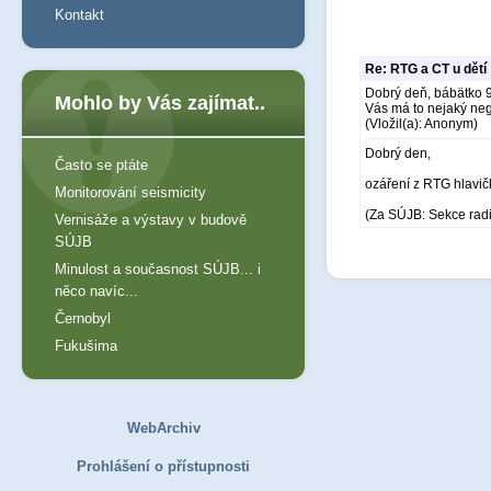
Kontakt
Re: RTG a CT u dětí
Dobrý deň, bábätko 9
Mohlo by Vás zajímat..
Vás má to nejaký neg
(Vložil(a): Anonym)
Dobrý den,
Často se ptáte
ozáření z RTG hlavič
Monitorování seismicity
(Za SÚJB: Sekce rad
Vernisáže a výstavy v budově
SÚJB
Minulost a současnost SÚJB... i
něco navíc...
Černobyl
Fukušima
WebArchiv
Prohlášení o přístupnosti