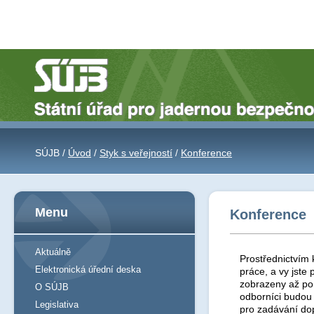
SÚJB /
Úvod
/
Styk s veřejností
/
Konference
Menu
Konference
Aktuálně
Prostřednictvím 
Elektronická úřední deska
práce, a vy jst
zobrazeny až po 
O SÚJB
odborníci budou
Legislativa
pro zadávání do