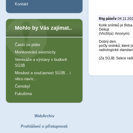
Kontakt
Rtg páteře
04.11.20
Kolik snímků je třeb
Mohlo by Vás zajímat..
Dekuji
(Vložil(a): Anonym)
Dobrý den,
Často se ptáte
počty snímků, které j
radiologické standar
Monitorování seismicity
(Za SÚJB: Sekce rad
Vernisáže a výstavy v budově
SÚJB
Minulost a současnost SÚJB... i
něco navíc...
Černobyl
Fukušima
WebArchiv
Prohlášení o přístupnosti