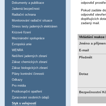
odpověď prostře
Dokumenty a publikace
Jaderná bezpečnost
Pokud zadáte dot
odpověď otevřen
Radiační ochrana
doplňujících dot
Monitorování radiační situace
zadaný mail.
Stress testy jaderných elektráren
Krizové řízení
Vkládání reakce
Mezinárodní spolupráce
Jméno a příjmen
Evropská unie
WENRA
E-mail
Nešíření jaderných zbraní
Předmět
Zákaz chemických zbraní
Zákaz biologických zbraní
Plány kontrolní činnosti
Dotaz
Odkazy
Pro média
Protikorupční opatření
Bezpečnostní K
Zpracování osobních údajů
Styk s veřejností