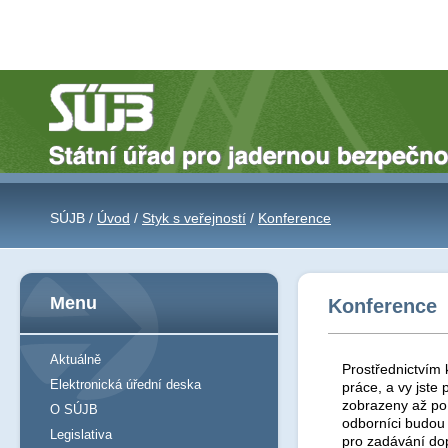
SÚJB /
Úvod
/
Styk s veřejností
/
Konference
Menu
Konference
Aktuálně
Prostřednictvím 
Elektronická úřední deska
práce, a vy jst
zobrazeny až po 
O SÚJB
odborníci budou
Legislativa
pro zadávání do