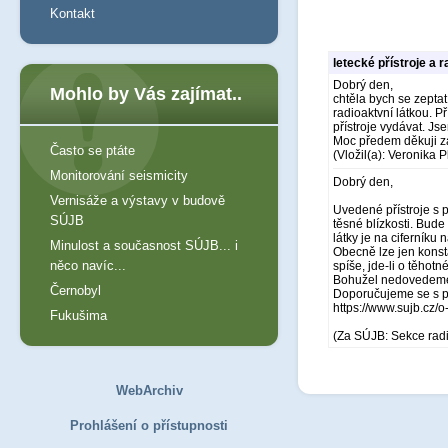
Kontakt
letecké přístroje a r
Dobrý den,
Mohlo by Vás zajímat..
chtěla bych se zeptat.
radioaktvní látkou. P
přístroje vydávat. Js
Moc předem děkuji z
Často se ptáte
(Vložil(a): Veronika 
Monitorování seismicity
Dobrý den,
Vernisáže a výstavy v budově
Uvedené přístroje s 
SÚJB
těsné blízkosti. Bude
látky je na ciferníku
Minulost a současnost SÚJB... i
Obecně lze jen konsta
něco navíc...
spíše, jde-li o těhot
Bohužel nedovedeme 
Černobyl
Doporučujeme se s pr
https://www.sujb.cz/o
Fukušima
(Za SÚJB: Sekce rad
WebArchiv
Prohlášení o přístupnosti