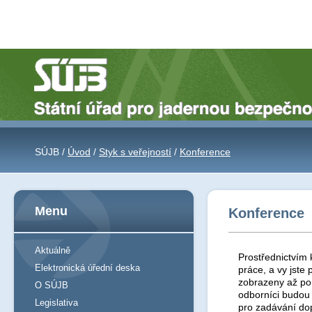
SÚJB /
Úvod
/
Styk s veřejností
/
Konference
Menu
Konference
Aktuálně
Prostřednictvím 
Elektronická úřední deska
práce, a vy jst
zobrazeny až po 
O SÚJB
odborníci budou
Legislativa
pro zadávání do