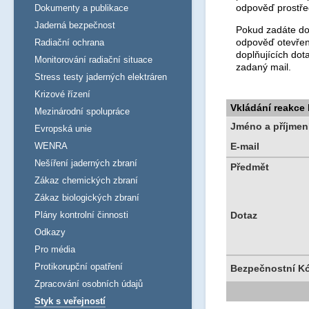
odpověď prostře
Dokumenty a publikace
Jaderná bezpečnost
Pokud zadáte dot
odpověď otevřen
Radiační ochrana
doplňujících dot
Monitorování radiační situace
zadaný mail.
Stress testy jaderných elektráren
Krizové řízení
Vkládání reakce
Mezinárodní spolupráce
Jméno a příjmen
Evropská unie
WENRA
E-mail
Nešíření jaderných zbraní
Předmět
Zákaz chemických zbraní
Zákaz biologických zbraní
Plány kontrolní činnosti
Dotaz
Odkazy
Pro média
Protikorupční opatření
Bezpečnostní K
Zpracování osobních údajů
Styk s veřejností