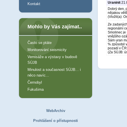
Uraninit
21.
Kontakt
Dobrý den, p
nějakou větš
(Vložil(a): O
Ze zadaných 
Mohlo by Vás zajímat..
regionální 
Smolinec je 
vnějšího ozá
Sám uran má 
Často se ptáte
% způsobil v
pozadí v ČR
Monitorování seismicity
(Za SÚJB: ú
Vernisáže a výstavy v budově
SÚJB
Minulost a současnost SÚJB... i
něco navíc...
Černobyl
Fukušima
WebArchiv
Prohlášení o přístupnosti