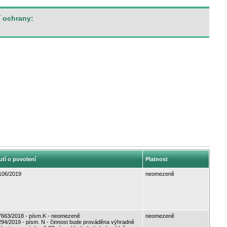
í ochrany:
utí o povolení
Platnost
06/2019
neomezeně
663/2018 - písm.K - neomezeně
neomezeně
4/2019 - písm. N - činnost bude prováděna výhradně