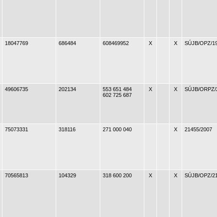
18047769
686484
608469952
X
X
SÚJB/OPZ/19
49606735
202134
553 651 484
X
X
SÚJB/ORPZ/
602 725 687
75073331
318116
271 000 040
X
21455/2007
70565813
104329
318 600 200
X
X
SÚJB/OPZ/21