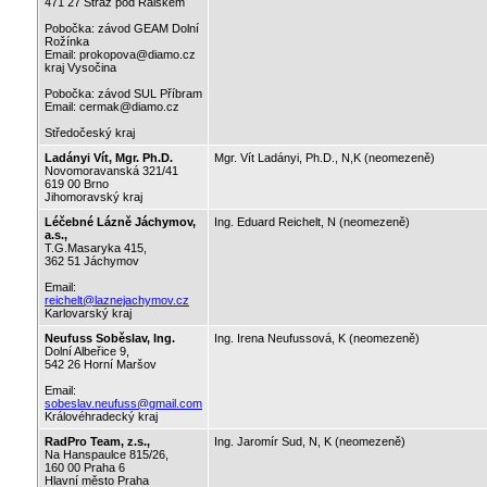
471 27 Stráž pod Ralskem
Pobočka: závod GEAM Dolní
Rožínka
Email: prokopova@diamo.cz
kraj Vysočina
Pobočka: závod SUL Příbram
Email: cermak@diamo.cz
Středočeský kraj
Ladányi Vít, Mgr. Ph.D.
Mgr. Vít Ladányi, Ph.D., N,K (neomezeně)
Novomoravanská 321/41
619 00 Brno
Jihomoravský kraj
Léčebné Lázně Jáchymov,
Ing. Eduard Reichelt, N (neomezeně)
a.s.,
T.G.Masaryka 415,
362 51 Jáchymov
Email:
reichelt@laznejachymov.cz
Karlovarský kraj
Neufuss Soběslav, Ing.
Ing. Irena Neufussová, K (neomezeně)
Dolní Albeřice 9,
542 26 Horní Maršov
Email:
sobeslav.neufuss@gmail.com
Královéhradecký kraj
RadPro Team, z.s.,
Ing. Jaromír Sud, N, K (neomezeně)
Na Hanspaulce 815/26,
160 00 Praha 6
Hlavní město Praha