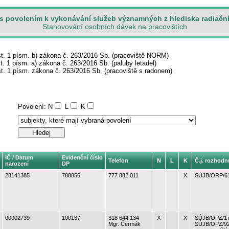
s povolením k vykonávání služeb významných z hlediska radiačn
Stanovování osobních dávek na pracovištích
st. 1 písm. b) zákona č. 263/2016 Sb. (pracoviště NORM)
. 1 písm. a) zákona č. 263/2016 Sb. (paluby letadel)
t. 1 písm. zákona č. 263/2016 Sb. (pracoviště s radonem)
Povolení:
N
L
K
IČ / Datum
Evidenční číslo
Telefon
N
L
K
Č.j. rozhodn
narození
DP
28141385
788856
777 882 011
X
SÚJB/ORP/61
00002739
100137
318 644 134
X
X
SÚJB/OPZ/17
Mgr. Čermák
SÚJB/OPZ/929