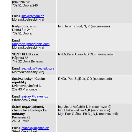
provozovna:
739 51 Dobrá 240
Email:
info@rpteam.cz
Moravskoslezský kraj
Radprobis, s.r.o.
Ing. Jaromír Sud, N, K (neomezeně)
Dobrá č.p.240
739 51 Dobrá
Email:
radprobis@radprobis.com
Moravskoslezský kraj
SEZIT PLUS s.r.o.
RNDr.Karel Uvíra A,B,OD (neomezeně)
Hájecká 65
747 22 Dolní Benešov
Email:
sezitplus@sezitplus.cz
Moravskoslezský kraj
Správa jeskyní České
RNDr. Petr Zajíček, OD (neomezeně)
republiky
Květnové náměstí 3
252 43 Průhonice
Email:
zajicek@caves.cz
Středočeský kraj
Státní ústav jaderné,
Ing. Josef Vošahlík N,K (neomezeně)
chemické a biologické
Ing. Eliška Fialová N,K (neomezeně)
ochrany
Mgr. Petr Otáhal, Ph.D., N,K (neomezeně)
Kamenná 71
262 31 Milín
Email:
otahal@sujchbo.cz
Středočeský kraj