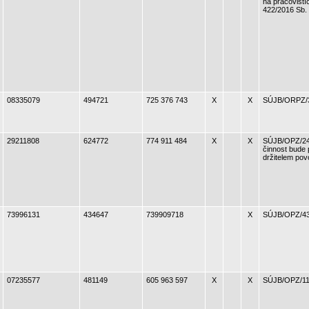
na pracovištíc
422/2016 Sb.
08335079
494721
725 376 743
X
X
SÚJB/ORPZ/
29211808
624772
774 911 484
X
X
SÚJB/OPZ/24
činnost bude
držitelem pov
73996131
434647
739909718
X
SÚJB/OPZ/43
07235577
481149
605 963 597
X
X
SÚJB/OPZ/11