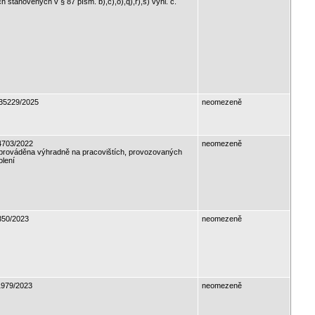
h stanovených v § 87 písm. b),c),o),q),r),s) vyhl. č.
35229/2025
neomezeně
703/2022
neomezeně
 prováděna výhradně na pracovištích, provozovaných
olení
50/2023
neomezeně
979/2023
neomezeně