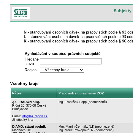
Subjekty 
N
- stanovování osobních dávek na pracovištích podle § 93 od
L
- stanovování osobních dávek na pracovištích podle § 93 odst
K
- stanovování osobních dávek na pracovištích podle § 96 ods
Vyhledávání v soupisu právních subjektů
Hledané
slovo:
Region:
Všechny kraje
Název
Pracovník s oprávněním ZOZ
AZ - RADON s.r.o.
Ing. František Popp (neomezeně)
Říční 20, 370 08 České
Budějovice
Email:
info@az-radon.cz
Jihočeský kraj
DIAMO, státní podnik
Mgr. Martin Čermák, N,K (neomezeně)
Máchova 201,
Ing. Marie Prokopová, N (neomezeně)