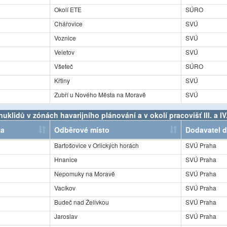
Okolí ETE
SÚRO
Chářovice
SVÚ
Voznice
SVÚ
Veletov
SVÚ
Všeteč
SÚRO
Křtiny
SVÚ
Zubří u Nového Města na Moravě
SVÚ
klidů v zónách havarijního plánování a v okolí pracovišť III. a I
ka
Odběrové místo
Dodavatel d
Bartošovice v Orlických horách
SVÚ Praha
Hnanice
SVÚ Praha
Nepomuky na Moravě
SVÚ Praha
Vacíkov
SVÚ Praha
Budeč nad Želivkou
SVÚ Praha
Jaroslav
SVÚ Praha