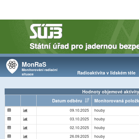
MonRaS
Monitorování radiační
Radioaktivita v lidském těle
situace
Hodnoty objemové aktivity
Datum odběru
Monitorovaná polož
09.10.2025
houby
03.10.2025
houby
02.10.2025
houby
26.09.2025
houby