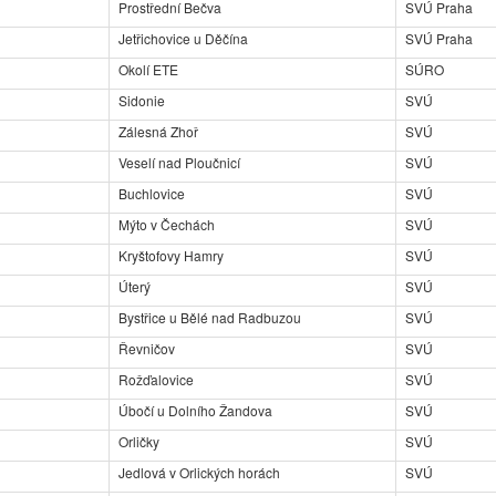
Prostřední Bečva
SVÚ Praha
Jetřichovice u Děčína
SVÚ Praha
Okolí ETE
SÚRO
Sidonie
SVÚ
Zálesná Zhoř
SVÚ
Veselí nad Ploučnicí
SVÚ
Buchlovice
SVÚ
Mýto v Čechách
SVÚ
Kryštofovy Hamry
SVÚ
Úterý
SVÚ
Bystřice u Bělé nad Radbuzou
SVÚ
Řevničov
SVÚ
Rožďalovice
SVÚ
Úbočí u Dolního Žandova
SVÚ
Orličky
SVÚ
Jedlová v Orlických horách
SVÚ