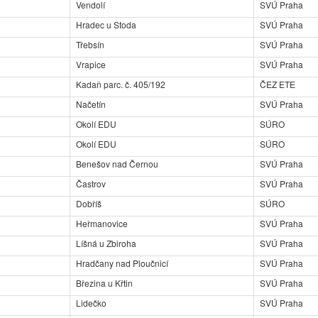
Vendolí
SVÚ Praha
Hradec u Stoda
SVÚ Praha
Třebsín
SVÚ Praha
Vrapice
SVÚ Praha
Kadaň parc. č. 405/192
ČEZ ETE
Načetín
SVÚ Praha
Okolí EDU
SÚRO
Okolí EDU
SÚRO
Benešov nad Černou
SVÚ Praha
Častrov
SVÚ Praha
Dobříš
SÚRO
Heřmanovice
SVÚ Praha
Líšná u Zbiroha
SVÚ Praha
Hradčany nad Ploučnicí
SVÚ Praha
Březina u Křtin
SVÚ Praha
Lidečko
SVÚ Praha