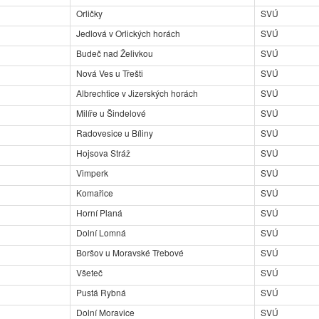
Orličky
SVÚ
Jedlová v Orlických horách
SVÚ
Budeč nad Želivkou
SVÚ
Nová Ves u Třešti
SVÚ
Albrechtice v Jizerských horách
SVÚ
Milíře u Šindelové
SVÚ
Radovesice u Bíliny
SVÚ
Hojsova Stráž
SVÚ
Vimperk
SVÚ
Komařice
SVÚ
Horní Planá
SVÚ
Dolní Lomná
SVÚ
Boršov u Moravské Třebové
SVÚ
Všeteč
SVÚ
Pustá Rybná
SVÚ
Dolní Moravice
SVÚ