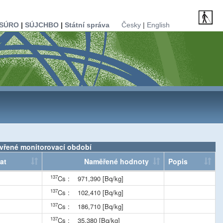
SÚRO
|
SÚJCHBO
|
Státní správa
Česky
|
English
avřené monitorovací období
at
Naměřené hodnoty
Popis
137
Cs :
971,390 [Bq/kg]
137
Cs :
102,410 [Bq/kg]
137
Cs :
186,710 [Bq/kg]
137
Cs :
35,380 [Bq/kg]