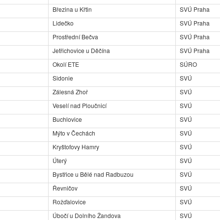
Březina u Křtin
SVÚ Praha
Lidečko
SVÚ Praha
Prostřední Bečva
SVÚ Praha
Jetřichovice u Děčína
SVÚ Praha
Okolí ETE
SÚRO
Sidonie
SVÚ
Zálesná Zhoř
SVÚ
Veselí nad Ploučnicí
SVÚ
Buchlovice
SVÚ
Mýto v Čechách
SVÚ
Kryštofovy Hamry
SVÚ
Úterý
SVÚ
Bystřice u Bělé nad Radbuzou
SVÚ
Řevničov
SVÚ
Rožďalovice
SVÚ
Úbočí u Dolního Žandova
SVÚ