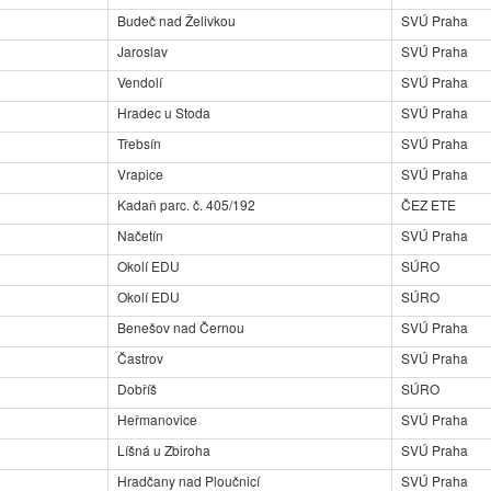
Budeč nad Želivkou
SVÚ Praha
Jaroslav
SVÚ Praha
Vendolí
SVÚ Praha
Hradec u Stoda
SVÚ Praha
Třebsín
SVÚ Praha
Vrapice
SVÚ Praha
Kadaň parc. č. 405/192
ČEZ ETE
Načetín
SVÚ Praha
Okolí EDU
SÚRO
Okolí EDU
SÚRO
Benešov nad Černou
SVÚ Praha
Častrov
SVÚ Praha
Dobříš
SÚRO
Heřmanovice
SVÚ Praha
Líšná u Zbiroha
SVÚ Praha
Hradčany nad Ploučnicí
SVÚ Praha