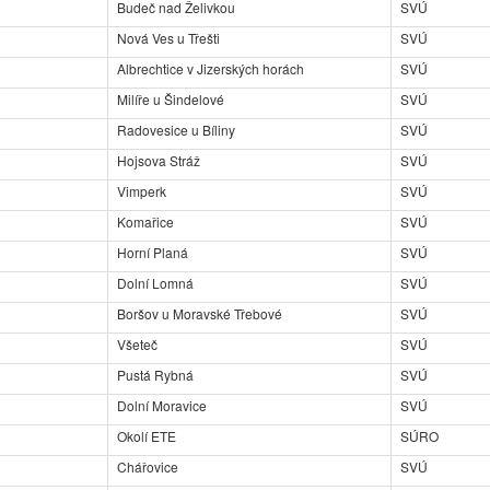
Budeč nad Želivkou
SVÚ
Nová Ves u Třešti
SVÚ
Albrechtice v Jizerských horách
SVÚ
Milíře u Šindelové
SVÚ
Radovesice u Bíliny
SVÚ
Hojsova Stráž
SVÚ
Vimperk
SVÚ
Komařice
SVÚ
Horní Planá
SVÚ
Dolní Lomná
SVÚ
Boršov u Moravské Třebové
SVÚ
Všeteč
SVÚ
Pustá Rybná
SVÚ
Dolní Moravice
SVÚ
Okolí ETE
SÚRO
Chářovice
SVÚ