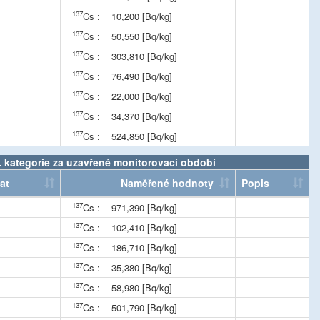
137
Cs :
10,200 [Bq/kg]
137
Cs :
50,550 [Bq/kg]
137
Cs :
303,810 [Bq/kg]
137
Cs :
76,490 [Bq/kg]
137
Cs :
22,000 [Bq/kg]
137
Cs :
34,370 [Bq/kg]
137
Cs :
524,850 [Bq/kg]
V. kategorie za uzavřené monitorovací období
at
Naměřené hodnoty
Popis
137
Cs :
971,390 [Bq/kg]
137
Cs :
102,410 [Bq/kg]
137
Cs :
186,710 [Bq/kg]
137
Cs :
35,380 [Bq/kg]
137
Cs :
58,980 [Bq/kg]
137
Cs :
501,790 [Bq/kg]