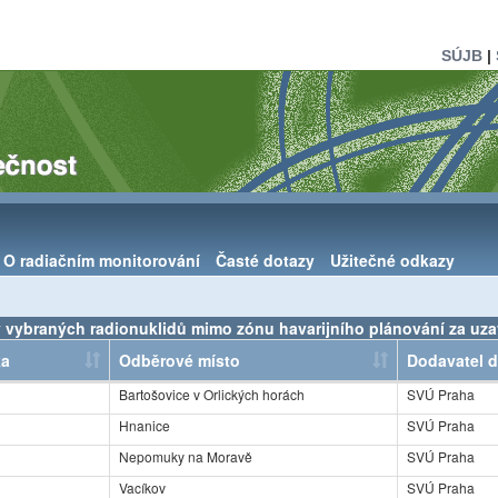
SÚJB
|
O radiačním monitorování
Časté dotazy
Užitečné odkazy
 vybraných radionuklidů mimo zónu havarijního plánování za uz
ka
Odběrové místo
Dodavatel d
Bartošovice v Orlických horách
SVÚ Praha
Hnanice
SVÚ Praha
Nepomuky na Moravě
SVÚ Praha
Vacíkov
SVÚ Praha