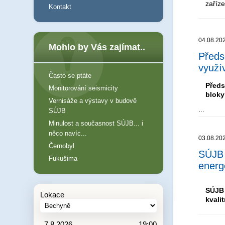
zaříz
Kontakt
04.08.20
Mohlo by Vás zajímat..
Předs
využív
Často se ptáte
Předs
Monitorování seismicity
bloky
Vernisáže a výstavy v budově
…
SÚJB
Minulost a současnost SÚJB... i
něco navíc...
03.08.20
Černobyl
SÚJB 
Fukušima
energ
SÚJB 
Lokace
kvali
7.8.2026
19:00