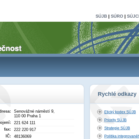
SÚJB
|
SÚRO
|
SÚJC
Rychlé odkazy
dresa:
Senovážné náměstí 9,
Etický kodex SÚJB
110 00 Praha 1
Priority SÚJB
ojení:
221 624 111
Strategie SÚJB
fax:
222 220 917
IČ:
48136069
Politika integrované