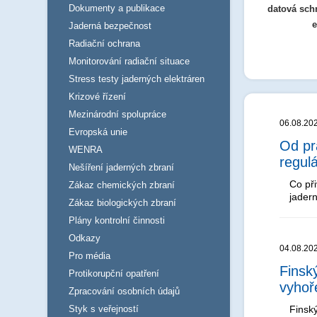
Dokumenty a publikace
datová sch
e
Jaderná bezpečnost
Radiační ochrana
Monitorování radiační situace
Stress testy jaderných elektráren
Krizové řízení
Mezinárodní spolupráce
06.08.20
Evropská unie
Od pr
WENRA
regul
Nešíření jaderných zbraní
Co při
Zákaz chemických zbraní
jader
Zákaz biologických zbraní
Plány kontrolní činnosti
Odkazy
04.08.20
Pro média
Finsk
Protikorupční opatření
vyhoř
Zpracování osobních údajů
Styk s veřejností
Finsk