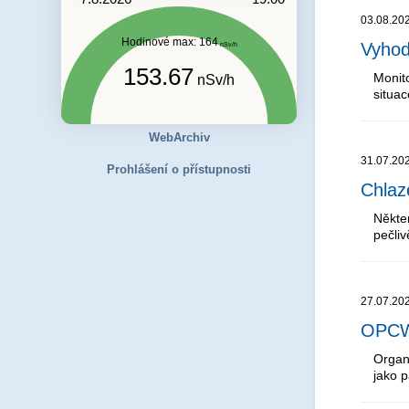
03.08.20
Hodinové max: 164
Vyhod
nSv/h
153.67
Monit
nSv/h
situa
WebArchiv
31.07.20
Prohlášení o přístupnosti
Chlaz
Někter
pečli
27.07.20
OPCW 
Organ
jako p