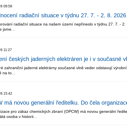
26 09:58
nocení radiační situace v týdnu 27. 7. - 2. 8. 2026
orování radiační situace na našem území nepřineslo v týdnu 27. 7. - 2
ce jsme…
26 11:27
ení českých jaderných elektráren je i v současné v
é zahraniční jaderné elektrárny současné vlně veder odstavují výrobní b
vě na to…
26 15:42
má novou generální ředitelku. Do čela organizace 
izace pro zákaz chemických zbraní (OPCW) má novou generální ředitelk
átá osoba v historii…