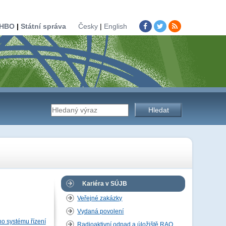
HBO
|
Státní správa
Česky
|
English
Vyhledávání
na
stránkách
Kariéra v SÚJB
Veřejné zakázky
Vydaná povolení
úřadu
ho systému řízení
Radioaktivní odpad a úložiště RAO