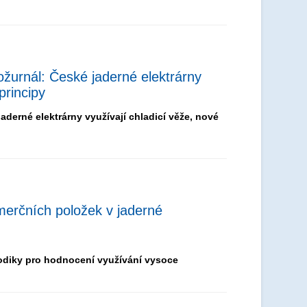
urnál: České jaderné elektrárny
principy
erné elektrárny využívají chladicí věže, nové
merčních položek v jaderné
odiky pro hodnocení využívání vysoce