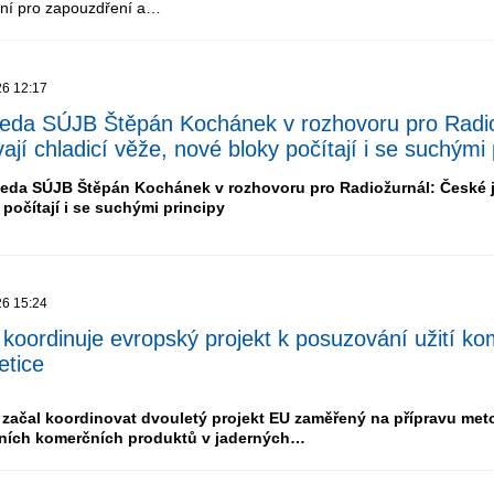
ení pro zapouzdření a…
26 12:17
eda SÚJB Štěpán Kochánek v rozhovoru pro Radiož
ají chladicí věže, nové bloky počítají i se suchými 
eda SÚJB Štěpán Kochánek v rozhovoru pro Radiožurnál: České jad
 počítají i se suchými principy
26 15:24
koordinuje evropský projekt k posuzování užití ko
etice
začal koordinovat dvouletý projekt EU zaměřený na přípravu met
tních komerčních produktů v jaderných…