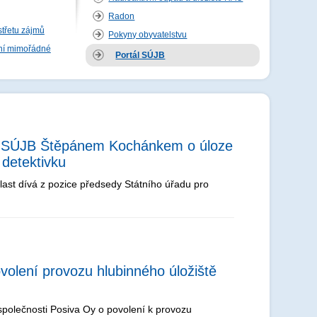
Radon
střetu zájmů
Pokyny obyvatelstvu
ční mimořádné
Portál SÚJB
ou SÚJB Štěpánem Kochánkem o úloze
 detektivku
last dívá z pozice předsedy Státního úřadu pro
volení provozu hlubinného úložiště
společnosti Posiva Oy o povolení k provozu