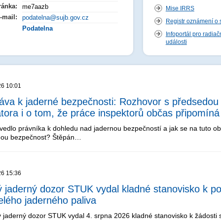
ránka:
me7aazb
Mise IRRS
-mail:
podatelna@sujb.gov.cz
Registr oznámení o 
Podatelna
Infoportál pro radia
události
26 10:01
áva k jaderné bezpečnosti: Rozhovor s předsed
átora i o tom, že práce inspektorů občas připomíná
vedlo právníka k dohledu nad jadernou bezpečností a jak se na tuto ob
nou bezpečnost? Štěpán…
26 15:36
ý jaderný dozor STUK vydal kladné stanovisko k po
elého jaderného paliva
ý jaderný dozor STUK vydal 4. srpna 2026 kladné stanovisko k žádosti 