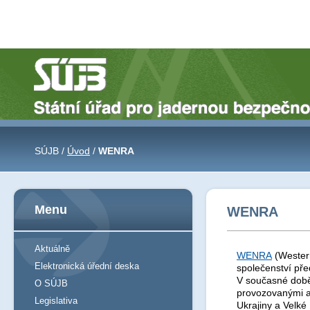
SÚJB /
Úvod
/
WENRA
Menu
WENRA
Aktuálně
WENRA
(Western
Elektronická úřední deska
společenství př
V současné době
O SÚJB
provozovanými a/
Legislativa
Ukrajiny a Velké