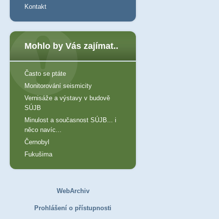
Kontakt
Mohlo by Vás zajímat..
Často se ptáte
Monitorování seismicity
Vernisáže a výstavy v budově
SÚJB
Minulost a současnost SÚJB... i
něco navíc...
Černobyl
Fukušima
WebArchiv
Prohlášení o přístupnosti