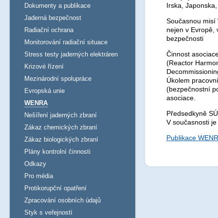
Irska, Japonska
Dokumenty a publikace
Jaderná bezpečnost
Současnou misí 
nejen v Evropě,
Radiační ochrana
bezpečnosti
Monitorování radiační situace
Činnost asociace
Stress testy jaderných elektráren
(Reactor Harmo
Krizové řízení
Decommissioning
Mezinárodní spolupráce
Úkolem pracovníc
(bezpečnostní po
Evropská unie
asociace.
WENRA
Předsedkyně SÚJ
Nešíření jaderných zbraní
V současnosti j
Zákaz chemických zbraní
Publikace WEN
Zákaz biologických zbraní
Plány kontrolní činnosti
Odkazy
Pro média
Protikorupční opatření
Zpracování osobních údajů
Styk s veřejností