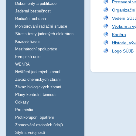
Postavení ve
Dokumenty a publikace
Organizační 
Jaderná bezpečnost
Vedení SÚJ
Radiační ochrana
Monitorování radiační situace
Výzkum a vý
Stress testy jaderných elektráren
Kariéra
Krizové řízení
Historie, vý
Mezinárodní spolupráce
Logo SÚJB
Evropská unie
WENRA
Nešíření jaderných zbraní
Zákaz chemických zbraní
Zákaz biologických zbraní
Plány kontrolní činnosti
Odkazy
Pro média
Protikorupční opatření
Zpracování osobních údajů
Styk s veřejností