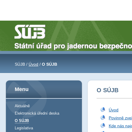
SÚJB /
Úvod
/
O SÚJB
Menu
O SÚJB
Aktuálně
Úvod
Elektronická úřední deska
Povinně zve
O SÚJB
Kde nás naj
Legislativa