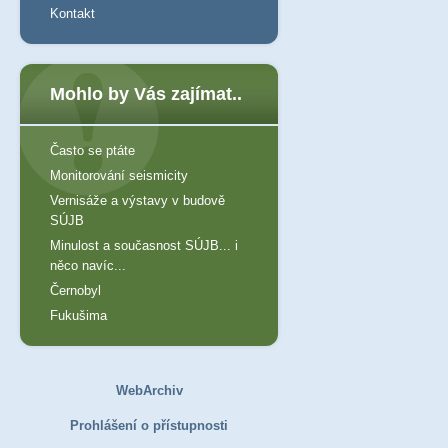
Kontakt
Mohlo by Vás zajímat..
Často se ptáte
Monitorování seismicity
Vernisáže a výstavy v budově
SÚJB
Minulost a současnost SÚJB... i
něco navíc...
Černobyl
Fukušima
WebArchiv
Prohlášení o přístupnosti