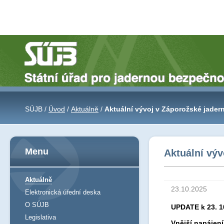
SÚJB /
Úvod
/
Aktuálně
/
Aktuální vývoj v Záporožské jadern
Menu
Aktuální výv
Aktuálně
23.10.2025
Elektronická úřední deska
O SÚJB
UPDATE k 23. 1
Legislativa
Vnější napájen