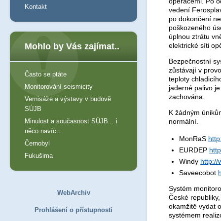
operacemi. Po o
Kontakt
vedení Ferosplav
po dokončení ne
poškozeného úse
úplnou ztrátu vn
Mohlo by Vás zajímat..
elektrické síti o
Bezpečnostní sy
zůstávají v prov
Často se ptáte
teploty chladicí
Monitorování seismicity
jaderné palivo j
zachována.
Vernisáže a výstavy v budově
SÚJB
K žádným únikům 
Minulost a současnost SÚJB... i
normální.
něco navíc...
MonRaS
http
Černobyl
EURDEP
htt
Fukušima
Windy
http:/
Saveecobot
Systém monitoro
WebArchiv
České republiky,
okamžitě vydat 
Prohlášení o přístupnosti
systémem realiz