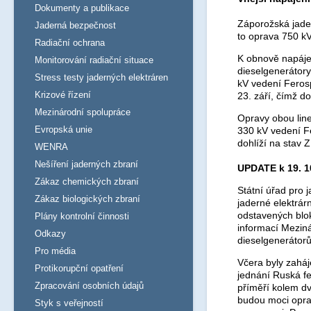
Dokumenty a publikace
Záporožská jader
Jaderná bezpečnost
to oprava 750 k
Radiační ochrana
K obnově napáje
Monitorování radiační situace
dieselgenerátory
Stress testy jaderných elektráren
kV vedení Ferosp
Krizové řízení
23. září, čímž d
Mezinárodní spolupráce
Opravy obou line
Evropská unie
330 kV vedení F
dohlíží na stav 
WENRA
Nešíření jaderných zbraní
UPDATE k 19. 1
Zákaz chemických zbraní
Státní úřad pro 
Zákaz biologických zbraní
jaderné elektrár
odstavených blok
Plány kontrolní činnosti
informací Mezin
Odkazy
dieselgenerátorů 
Pro média
Včera byly zaháj
Protikorupční opatření
jednání Ruská f
Zpracování osobních údajů
příměří kolem dv
budou moci oprav
Styk s veřejností