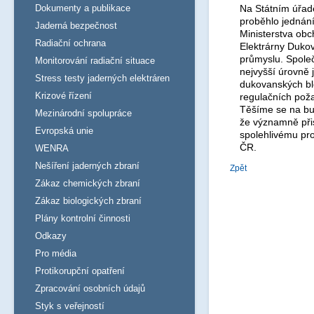
Dokumenty a publikace
Na Státním úřad
proběhlo jednání
Jaderná bezpečnost
Ministerstva obc
Radiační ochrana
Elektrárny Dukov
průmyslu. Společn
Monitorování radiační situace
nejvyšší úrovně
Stress testy jaderných elektráren
dukovanských blo
Krizové řízení
regulačních poža
Těšíme se na bu
Mezinárodní spolupráce
že významně při
Evropská unie
spolehlivému pr
ČR.
WENRA
Nešíření jaderných zbraní
Zpět
Zákaz chemických zbraní
Zákaz biologických zbraní
Plány kontrolní činnosti
Odkazy
Pro média
Protikorupční opatření
Zpracování osobních údajů
Styk s veřejností