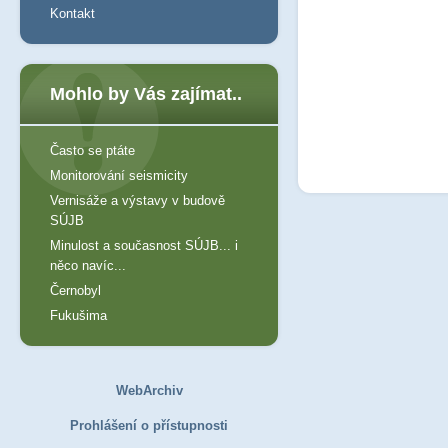
Kontakt
Mohlo by Vás zajímat..
Často se ptáte
Monitorování seismicity
Vernisáže a výstavy v budově
SÚJB
Minulost a současnost SÚJB... i
něco navíc...
Černobyl
Fukušima
WebArchiv
Prohlášení o přístupnosti