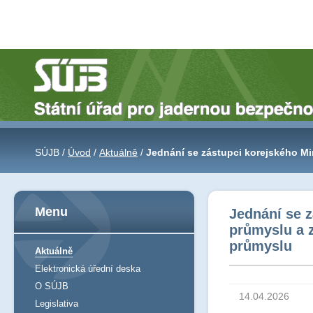
SÚJB /
Úvod
/
Aktuálně
/
Jednání se zástupci korejského Min
korejského průmyslu
Menu
Jednání se z
průmyslu a z
průmyslu
Aktuálně
Elektronická úřední deska
O SÚJB
14.04.2026
Legislativa