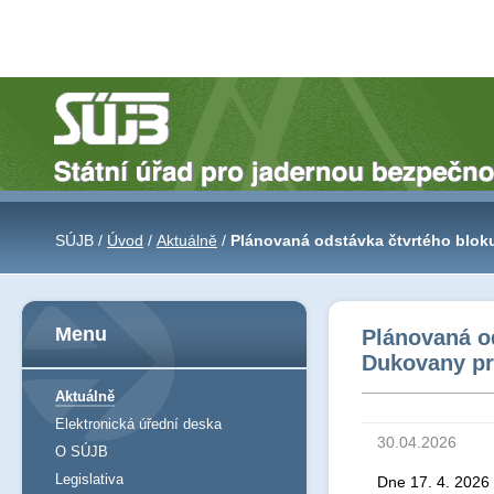
SÚJB /
Úvod
/
Aktuálně
/
Plánovaná odstávka čtvrtého blok
Menu
Plánovaná od
Dukovany pr
Aktuálně
Elektronická úřední deska
30.04.2026
O SÚJB
Legislativa
Dne 17. 4. 2026 