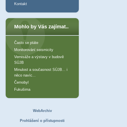
Kontakt
Mohlo by Vás zajímat..
Často se ptáte
Monitorování seismicity
Vernisáže a výstavy v budově
SÚJB
Minulost a současnost SÚJB... i
něco navíc...
Černobyl
Fukušima
WebArchiv
Prohlášení o přístupnosti