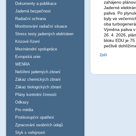
zahájeno plánov
Dokumenty a publikace
Jaderné elektrá
Jaderná bezpečnost
paliva. Po plynu
byly ve večerníc
Radiační ochrana
oba turbogenerát
Monitorování radiační situace
Výměna paliva v
Stress testy jaderných elektráren
26. 4. 2026, plá
bloku EDU je 75 
Krizové řízení
pečlivě dohlížím
Mezinárodní spolupráce
Zpět
Evropská unie
WENRA
Nešíření jaderných zbraní
Zákaz chemických zbraní
Zákaz biologických zbraní
Plány kontrolní činnosti
Odkazy
Pro média
Protikorupční opatření
Zpracování osobních údajů
Styk s veřejností