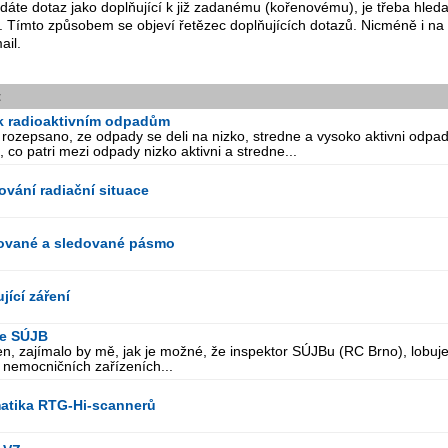
dáte dotaz jako doplňující k již zadanému (kořenovému), je třeba hle
. Tímto způsobem se objeví řetězec doplňujících dotazů. Nicméně i na
ail.
t
k radioaktivním odpadům
 rozepsano, ze odpady se deli na nizko, stredne a vysoko aktivni odpady
 co patri mezi odpady nizko aktivni a stredne...
ování radiační situace
ované a sledované pásmo
jící záření
ce SÚJB
n, zajímalo by mě, jak je možné, že inspektor SÚJBu (RC Brno), lobuje p
nemocničních zařízeních...
atika RTG-Hi-scannerů