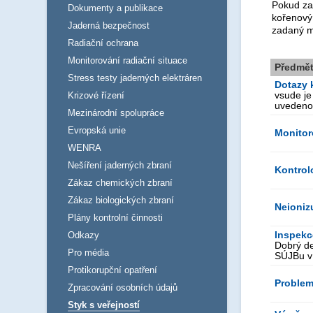
Pokud za
Dokumenty a publikace
kořenový
Jaderná bezpečnost
zadaný m
Radiační ochrana
Monitorování radiační situace
Předmě
Stress testy jaderných elektráren
Dotazy 
vsude je
Krizové řízení
uvedeno,
Mezinárodní spolupráce
Evropská unie
Monitor
WENRA
Nešíření jaderných zbraní
Kontrol
Zákaz chemických zbraní
Zákaz biologických zbraní
Neionizu
Plány kontrolní činnosti
Inspek
Odkazy
Dobrý de
Pro média
SÚJBu v 
Protikorupční opatření
Problem
Zpracování osobních údajů
Styk s veřejností