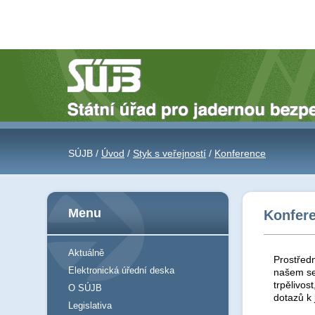
SÚJB /
Úvod
/
Styk s veřejností
/
Konference
Menu
Konfer
Aktuálně
Prostředn
Elektronická úřední deska
našem se
trpělivos
O SÚJB
dotazů k
Legislativa