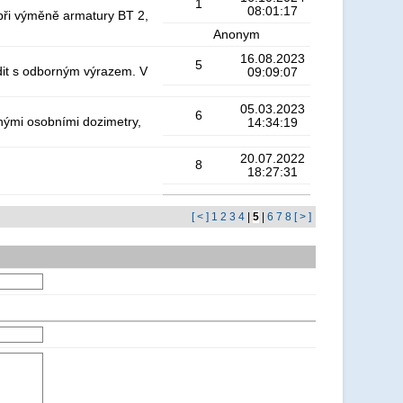
1
08:01:17
 při výměně armatury BT 2,
Anonym
16.08.2023
5
dit s odborným výrazem. V
09:09:07
05.03.2023
6
vnými osobními dozimetry,
14:34:19
20.07.2022
8
18:27:31
[ < ]
1
2
3
4
|
5
|
6
7
8
[ > ]