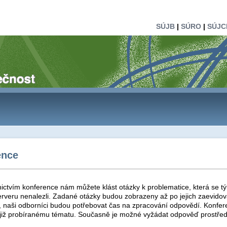
SÚJB
|
SÚRO
|
SÚJC
ence
ictvím konference nám můžete klást otázky k problematice, která se tý
rveru nenalezli. Zadané otázky budou zobrazeny až po jejich zaevidová
t, naši odborníci budou potřebovat čas na zpracování odpovědí. Konfer
 již probíranému tématu. Současně je možné vyžádat odpověď prostřed