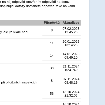
dat na něj odpověď otevřením odpovědi na dotaz
 doplňující dotazy dostanete odpověď také na vámi
Příspěvků
Aktualizce
07.02.2025
8
, ale jiz nikde neni
12:45:25
20.01.2025
11
13:14:25
14.01.2025
14
09:49:10
21.11.2024
38
10:41:40
07.11.2024
8
ři oficiálních inspekcích
08:48:19
18.10.2024
56
21:32:06
16.10.2024