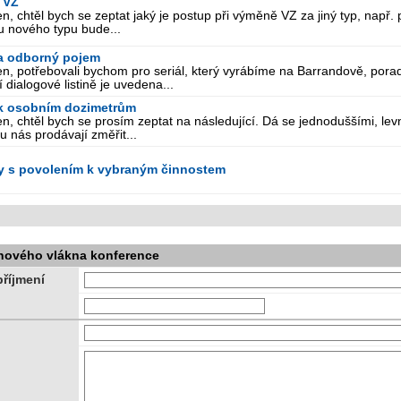
 VZ
n, chtěl bych se zeptat jaký je postup při výměně VZ za jiný typ, např.
u nového typu bude...
a odborný pojem
n, potřebovali bychom pro seriál, který vyrábíme na Barrandově, pora
í dialogové listině je uvedena...
k osobním dozimetrům
n, chtěl bych se prosím zeptat na následující. Dá se jednoduššími, le
u nás prodávají změřit...
y s povolením k vybraným činnostem
nového vlákna konference
říjmení