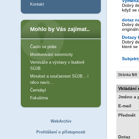
Výměna
Kontakt
Dobrý de
když se 
dotaz n
Dobrý de
Mohlo by Vás zajímat..
origináln
Dotazy 
Dobrý de
které se 
Často se ptáte
Monitorování seismicity
Subjekt
Vernisáže a výstavy v budově
SÚJB
Stránka
5
/8
Minulost a současnost SÚJB... i
něco navíc...
Vkládání 
Černobyl
Jméno a p
Fukušima
E-mail
Předmět
WebArchiv
Prohlášení o přístupnosti
Dotaz