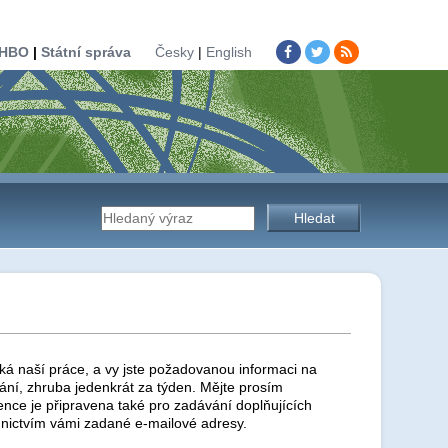
HBO
|
Státní správa
Česky
|
English
Vyhledávání
na
stránkách
ká naší práce, a vy jste požadovanou informaci na
ní, zhruba jedenkrát za týden. Mějte prosím
ence je připravena také pro zadávání doplňujících
nictvím vámi zadané e-mailové adresy.
úřadu