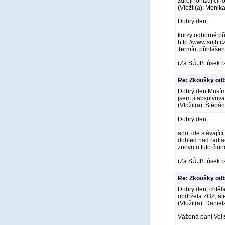
zdroji ionizujícího
(Vložil(a): Monik
Dobrý den,
kurzy odborné pří
http://www.sujb.
Termín, přihlášení
(Za SÚJB: úsek r
Re: Zkoušky odb
Dobrý den.Musím 
jsem jí absolvoval
(Vložil(a): Štěpá
Dobrý den,
ano, dle stávající
dohled nad radia
znovu o tuto činn
(Za SÚJB: úsek r
Re: Zkoušky odb
Dobrý den, chtěl
obdržela ZOZ, ale
(Vložil(a): Danie
Vážená paní Velí