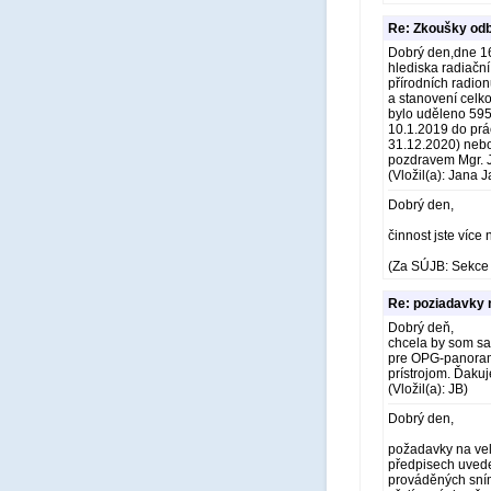
Re: Zkoušky odb
Dobrý den,dne 16
hlediska radiační
přírodních radion
a stanovení celko
bylo uděleno 595
10.1.2019 do prác
31.12.2020) nebo
pozdravem Mgr. 
(Vložil(a): Jana 
Dobrý den,
činnost jste více
(Za SÚJB: Sekce 
Re: poziadavky 
Dobrý deň,
chcela by som sa 
pre OPG-panorama
prístrojom. Ďaku
(Vložil(a): JB)
Dobrý den,
požadavky na vel
předpisech uveden
prováděných sním