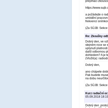
přejímací zkoušce
https://www.sujb.
a požádejte o rad
umístění pracovní
frekvenci snímkov
(Za SÚJB: Sekce 
Re: Zkoušky odb
Dobrý den, ve vz
stejném roce se 
uplynutí platnost
další odbornou p
dohledem? A je t
(Vložil(a): radio
Dobrý den,
ano chápete dobře
Pak budete muset
na dobu neurčitou
(Za SÚJB: Sekce 
Kurz radiační oc
05.09.2018 18:1
Dobrý den ,proto