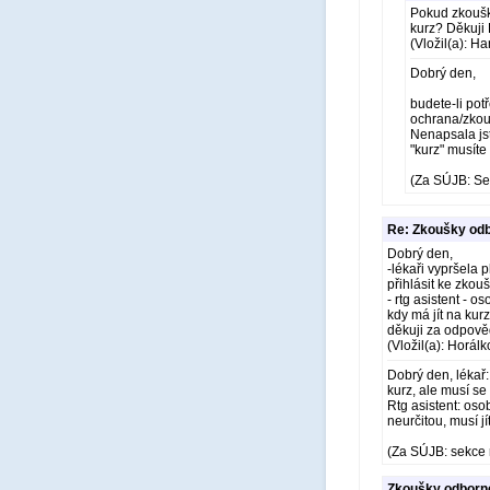
Pokud zkoušku
kurz? Děkuji
(Vložil(a): H
Dobrý den,
budete-li pot
ochrana/zkou
Nenapsala jst
"kurz" musíte
(Za SÚJB: Se
Re: Zkoušky odb
Dobrý den,
-lékaři vypršela 
přihlásit ke zkou
- rtg asistent -
kdy má jít na kurz
děkuji za odpov
(Vložil(a): Horál
Dobrý den, lékař:
kurz, ale musí se 
Rtg asistent: os
neurčitou, musí j
(Za SÚJB: sekce 
Zkoušky odborné 