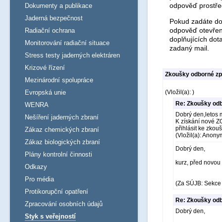
odpověď prostře
Dokumenty a publikace
Jaderná bezpečnost
Pokud zadáte dot
odpověď otevřen
Radiační ochrana
doplňujících dot
Monitorování radiační situace
zadaný mail.
Stress testy jaderných elektráren
Krizové řízení
Zkoušky odborné způ
Mezinárodní spolupráce
Evropská unie
(Vložil(a): )
Re: Zkoušky odb
WENRA
Dobrý den,letos 
Nešíření jaderných zbraní
K získání nové ZO
přihlásit ke zkou
Zákaz chemických zbraní
(Vložil(a): Anony
Zákaz biologických zbraní
Dobrý den,
Plány kontrolní činnosti
kurz, před novou
Odkazy
Pro média
(Za SÚJB: Sekce 
Protikorupční opatření
Re: Zkoušky odb
Zpracování osobních údajů
Dobrý den,
Styk s veřejností