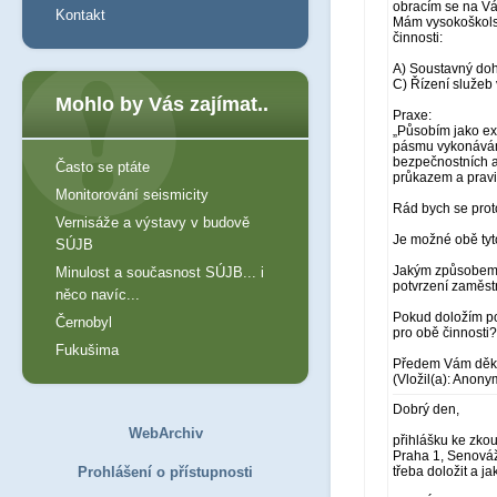
obracím se na Vá
Kontakt
Mám vysokoškolsk
činnosti:
A) Soustavný dohl
C) Řízení služeb
Mohlo by Vás zajímat..
Praxe:
„Působím jako ex
pásmu vykonávám 
bezpečnostních a
Často se ptáte
průkazem a pravi
Monitorování seismicity
Rád bych se proto
Vernisáže a výstavy v budově
Je možné obě tyto
SÚJB
Jakým způsobem 
Minulost a současnost SÚJB... i
potvrzení zaměst
něco navíc...
Pokud doložím po
Černobyl
pro obě činnosti?
Fukušima
Předem Vám děku
(Vložil(a): Anony
Dobrý den,
WebArchiv
přihlášku ke zko
Praha 1, Senováž
Prohlášení o přístupnosti
třeba doložit a j