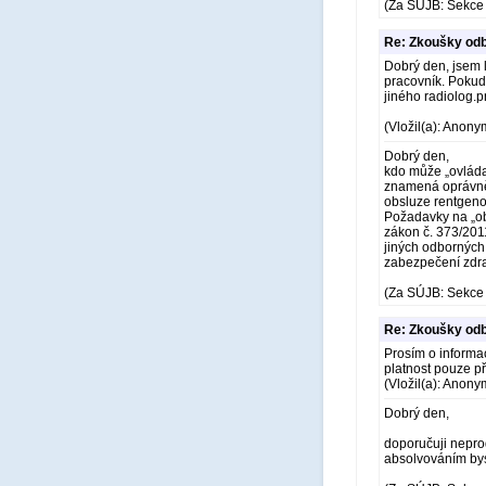
(Za SÚJB: Sekce 
Re: Zkoušky odb
Dobrý den, jsem 
pracovník. Pokud
jiného radiolog.
(Vložil(a): Anony
Dobrý den,
kdo může „ovláda
znamená oprávněn
obsluze rentgeno
Požadavky na „ob
zákon č. 373/2011
jiných odborných
zabezpečení zdra
(Za SÚJB: Sekce 
Re: Zkoušky odb
Prosím o informac
platnost pouze p
(Vložil(a): Anony
Dobrý den,
doporučuji neprod
absolvováním bys