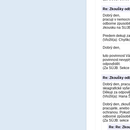
Re: Zkoušky odb
Dobrý den,
pracuji v nemocni
odborne zpusobil
zkousku na SUJB
Predem dekuji z
(Vložil(a): Chylí
Dobrý den,
tuto povinnost Vá
povinnost nevyplý
odpovědět.
(Za SÚJB: Sekce 
Re: Zkoušky odb
Dobrý den, pracuj
skiagrafické vyš
Děkuji za odpově
(Vložil(a): Hana 
Dobrý den, zkouš
pracujete, anebo
ochranou. Pokud 
odborné způsobil
(Za SÚJB: sekce 
Re: Re: Zkou