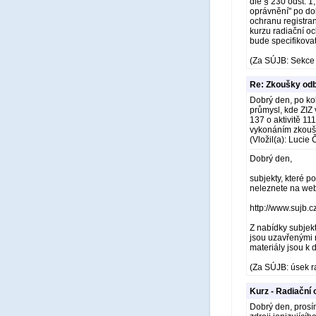
dle § 230 odst. 1
oprávnění" po dob
ochranu registra
kurzu radiační oc
bude specifikova
(Za SÚJB: Sekce 
Re: Zkoušky odb
Dobrý den, po kol
průmysl, kde ZIZ
137 o aktivitě 11
vykonáním zkoušky
(Vložil(a): Luci
Dobrý den,
subjekty, které p
neleznete na we
http://www.sujb.c
Z nabídky subjekt
jsou uzavřenými 
materiály jsou k d
(Za SÚJB: úsek r
Kurz - Radiační
Dobrý den, prosím