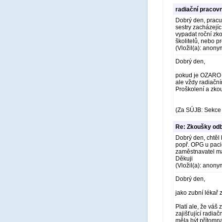
radiační pracov
Dobrý den, pracuj
sestry zacházejí
vypadat roční zk
školitelů, nebo 
(Vložil(a): anony
Dobrý den,
pokud je OZARO př
ale vždy radiačn
Proškolení a zko
(Za SÚJB: Sekce 
Re: Zkoušky odb
Dobrý den, chtěl 
popř. OPG u paci
zaměstnavatel má 
Děkuji
(Vložil(a): anony
Dobrý den,
jako zubní lékař
Platí ale, že vá
zajišťující radia
měla být přítomn