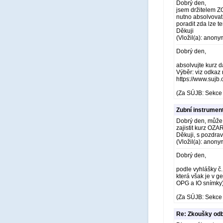
Dobrý den,
jsem držitelem ZO
nutno absolvovat
poradit zda lze t
Děkuji
(Vložil(a): anony
Dobrý den,
absolvujte kurz d
Výběr: viz odkaz 
https://www.sujb
(Za SÚJB: Sekce 
Zubní instrumen
Dobrý den, může 
zajistit kurz OZ
Děkuji, s pozdr
(Vložil(a): anony
Dobrý den,
podle vyhlášky č
která však je v g
OPG a IO snímky
(Za SÚJB: Sekce 
Re: Zkoušky odb