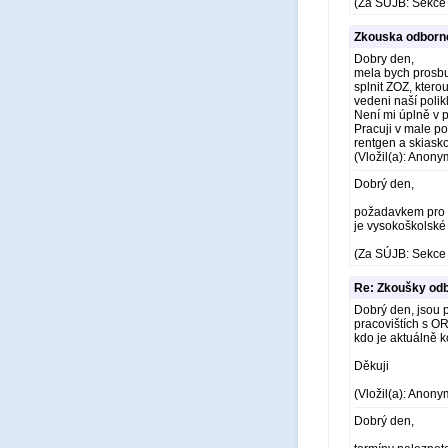
(Za SÚJB: Sekce 
Zkouska odborne 
Dobry den,
mela bych prosbu.
splnit ZOZ, ktero
vedeni naší poli
Není mi úplně v p
Pracuji v male po
rentgen a skiask
(Vložil(a): Anony
Dobrý den,
požadavkem pro př
je vysokoškolské
(Za SÚJB: Sekce 
Re: Zkoušky odb
Dobrý den, jsou 
pracovištích s O
kdo je aktuálně 
Děkuji
(Vložil(a): Anony
Dobrý den,