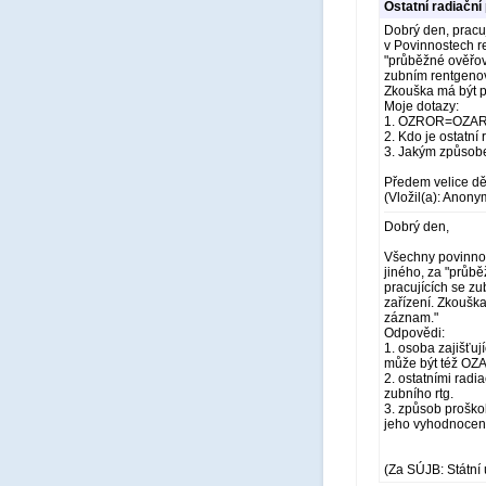
Ostatní radiační
Dobrý den, pracuj
v Povinnostech re
"průběžné ověřová
zubním rentgenov
Zkouška má být p
Moje dotazy:
1. OZROR=OZA
2. Kdo je ostatní 
3. Jakým způsobe
Předem velice dě
(Vložil(a): Anony
Dobrý den,
Všechny povinnost
jiného, za "průbě
pracujících se z
zařízení. Zkoušk
záznam."
Odpovědi:
1. osoba zajišťuj
může být též OZ
2. ostatními radi
zubního rtg.
3. způsob proškol
jeho vyhodnocení
(Za SÚJB: Státní