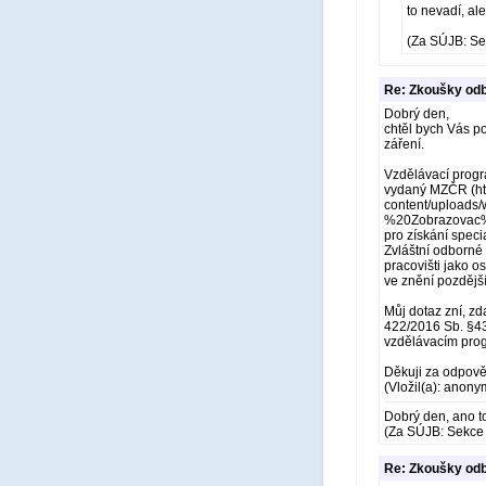
to nevadí, al
(Za SÚJB: Se
Re: Zkoušky odb
Dobrý den,
chtěl bych Vás po
záření.
Vzdělávací progr
vydaný MZČR (htt
content/uploa
%20Zobrazovac%
pro získání speci
Zvláštní odborné 
pracovišti jako o
ve znění pozdější
Můj dotaz zní, z
422/2016 Sb. §43
vzdělávacím prog
Děkuji za odpově
(Vložil(a): anony
Dobrý den, ano to
(Za SÚJB: Sekce 
Re: Zkoušky odb