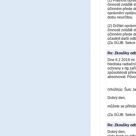
(1) Platnost oprá
činností zvláště 
účinném přede dne
oprávnění vydána
dobu neurčitou.
(2) Držitel opráv
činností zvláště 
účinném přede dn
účastnit další od
(Za SÚJB: Sekce 
Re: Zkoušky odb
Dne 6.2.2019 mi k
hlediska radiačn
ochrany s rtg zař
způsobilosti pří
absolvovat. Půvo
(Vložil(a): Šulc J
Dobrý den,
můžete se přihlási
(Za SÚJB: Sekce 
Re: Zkoušky odb
Dobrý den,