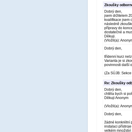
Zkoušky odborné
Dobrý den,
jsem držitelem Z
kvalifikace jsem
následně zkoušku
přípravy do konc
dostatečné a mus
Děkuji.
(Vložil(a): Anony
Dobrý den,
třídenní kurz nel
Varianta je si zk
povinnosti další
(Za SÚJB: Sekce 
Re: Zkoušky odb
Dobrý den,
chtěla bych si po
Děkuji Anonym
(Vložil(a): Anony
Dobrý den,
žádné konkrétní p
instalaci přístroj
velkém množství