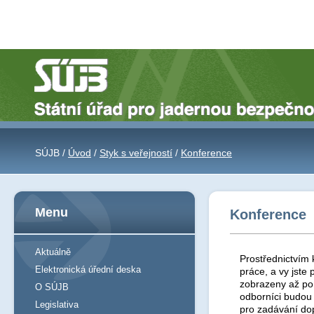
SÚJB /
Úvod
/
Styk s veřejností
/
Konference
Menu
Konference
Aktuálně
Prostřednictvím 
Elektronická úřední deska
práce, a vy jst
zobrazeny až po 
O SÚJB
odborníci budou
Legislativa
pro zadávání do