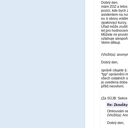
Dobrý den,
mám ZOZ a letos 
pozici, kde bych 
asistentem na nuk
ev. k oboru vrátí
opakovací kurzy, 
Úřad může zrušit
let pro hodnocení
Můžete mi prosím 
vztahuje alespoň
Velmi děkuji.
(Vložil(a): anony
Dobrý den,
správě citujete §
"typ" oprávnění m
všech ostatních 
je uvedena doba 3
příliš neovlivní.
(Za SÚJB: Sekce 
Re: Zkoušky 
Omlouvám se, 
(Vložil(a): A
Dobrý den,