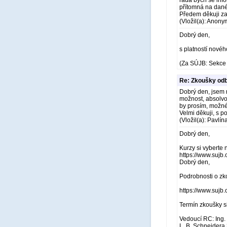
ráda bych se info
přítomná na dané
Předem děkuji z
(Vložil(a): Anony
Dobrý den,
s platností novéh
(Za SÚJB: Sekce 
Re: Zkoušky odb
Dobrý den, jsem r
možnost, absolvo
by prosím, možné 
Velmi děkuji, s 
(Vložil(a): Pavlí
Dobrý den,
Kurzy si vyberte 
https://www.sujb
Dobrý den,
Podrobnosti o zk
https://www.sujb.
Termín zkoušky s
Vedoucí RC: Ing.
L. B. Schneidera