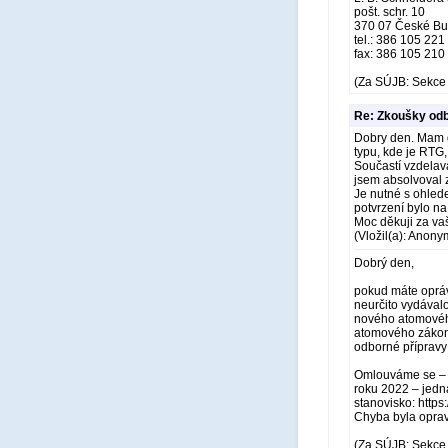
pošt. schr. 10
370 07 České Bu
tel.: 386 105 221
fax: 386 105 210
(Za SÚJB: Sekce 
Re: Zkoušky odb
Dobry den. Mam d
typu, kde je RTG,
Součastí vzdelav
jsem absolvoval 
Je nutné s ohled
potvrzení bylo n
Moc děkuji za va
(Vložil(a): Anony
Dobrý den,
pokud máte opráv
neurčito vydával
nového atomového
atomového zákona 
odborné přípravy 
Omlouváme se – v
roku 2022 – jedna
stanovisko: http
Chyba byla opra
(Za SÚJB: Sekce 