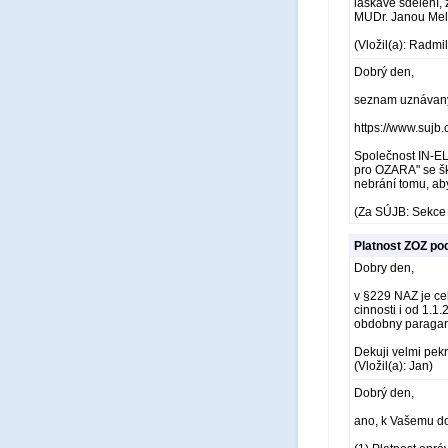
laskavé sdělení, 
MUDr. Janou Melk
(Vložil(a): Radm
Dobrý den,
seznam uznávaný
https://www.sujb
Společnost IN-EL
pro OZARA" se ško
nebrání tomu, aby
(Za SÚJB: Sekce 
Platnost ZOZ po
Dobry den,
v §229 NAZ je ce
cinnosti i od 1.
obdobny paragar
Dekuji velmi pek
(Vložil(a): Jan)
Dobrý den,
ano, k Vašemu do