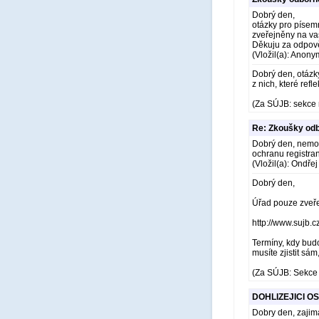
Dobrý den,
otázky pro písem
zveřejněny na v
Děkuju za odpov
(Vložil(a): Anony
Dobrý den, otázk
z nich, které refle
(Za SÚJB: sekce 
Re: Zkoušky odb
Dobrý den, nemohu
ochranu registra
(Vložil(a): Ondře
Dobrý den,
Úřad pouze zveře
http://www.sujb.
Termíny, kdy budo
musíte zjistit sá
(Za SÚJB: Sekce 
DOHLIZEJICI O
Dobry den, zajim