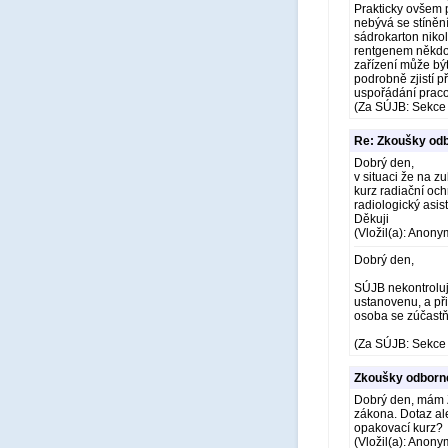
Prakticky ovšem 
nebývá se stíněn
sádrokarton nikol
rentgenem někdo 
zařízení může být
podrobně zjistí p
uspořádání praco
(Za SÚJB: Sekce 
Re: Zkoušky odb
Dobrý den,
v situaci že na z
kurz radiační oc
radiologický asis
Děkuji
(Vložil(a): Anony
Dobrý den,
SÚJB nekontroluje
ustanovenu, a při
osoba se zúčastň
(Za SÚJB: Sekce 
Zkoušky odborné
Dobrý den, mám Z
zákona. Dotaz ale
opakovací kurz?
(Vložil(a): Anony