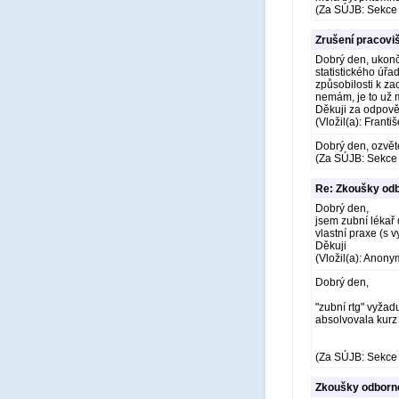
(Za SÚJB: Sekce 
Zrušení pracoviš
Dobrý den, ukonči
statistického úřa
způsobilosti k z
nemám, je to už
Děkuji za odpově
(Vložil(a): Franti
Dobrý den, ozvět
(Za SÚJB: Sekce 
Re: Zkoušky odb
Dobrý den,
jsem zubní lékař
vlastní praxe (s 
Děkuji
(Vložil(a): Anony
Dobrý den,
"zubní rtg" vyžadu
absolvovala kurz 
(Za SÚJB: Sekce 
Zkoušky odborné