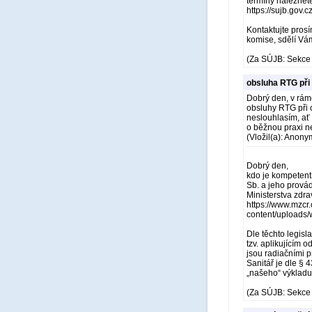
termíny naleznet
https://sujb.gov.
Kontaktujte prosí
komise, sdělí Vám
(Za SÚJB: Sekce 
obsluha RTG při
Dobrý den, v rám
obsluhy RTG při o
neslouhlasím, ať 
o běžnou praxi n
(Vložil(a): Anony
Dobrý den,
kdo je kompetent
Sb. a jeho provád
Ministerstva zdrav
https://www.mzcr.
content/uploa
Dle těchto legisl
tzv. aplikujícím 
jsou radiačními p
Sanitář je dle § 
„našeho“ výkladu
(Za SÚJB: Sekce 