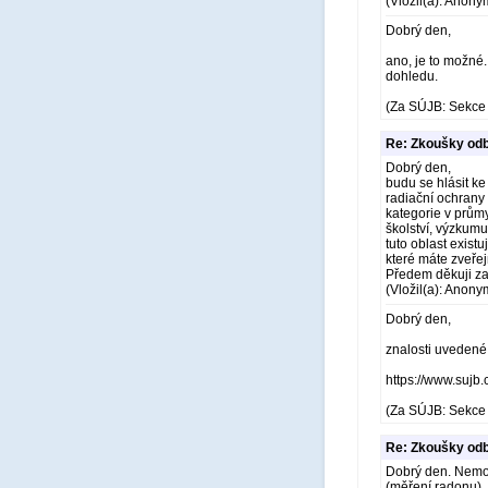
(Vložil(a): Anony
Dobrý den,
ano, je to možné.
dohledu.
(Za SÚJB: Sekce 
Re: Zkoušky odb
Dobrý den,
budu se hlásit 
radiační ochrany 
kategorie v průmy
školství, výzkumu
tuto oblast exist
které máte zveř
Předem děkuji z
(Vložil(a): Anony
Dobrý den,
znalosti uvedené 
https://www.sujb
(Za SÚJB: Sekce 
Re: Zkoušky odb
Dobrý den. Nemohu
(měření radonu).