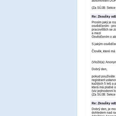
absolvování DOP
(Za SÚJB: Sekce 
Re: Zkoušky odb
Prosím jaký je ro
osvědčením - pr
pracovištích se z
a mezi
Osvědčením o abso
S jakým osvědčen
Člověk, které má 
(Vložil(a): Anony
Dobrý den,
pokud používáte z
registrant ustanov
každých 5 let) a 
která má platné o
(viz jednodenní k
(Za SÚJB: Sekce 
Re: Zkoušky odb
Dobrý den, je mo
dohledem nad ra