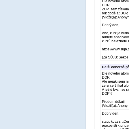
Dle nového atom
DOP.
ZOP jsem získala 
rok dodělat DOP,
(Vložil(a): Anony
Dobrý den,
Ano, kurz je nutn
budete absolvova
kurzů naleznete 
https://www.sujb
(Za SÚJB: Sekce 
Další odborná p
Dle nového atom
DOP.
Ale nějak jsem ni
že si certifikát 
A ještě bych se rá
DOP)?
Předem děkuji
(Vložil(a): Anony
Dobrý den,
stačí, když si „C
pracovišti k příp