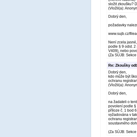
složit zkoušku? D
(Vložil(a): Anony
Dobrý den,
požadavky nalezne
www.sujb.cz/file
Není zcela jasné,
podle § 9 odst. 2 
V409), nebo povol
(Za SÚJB: Sekce 
Re: Zkoušky odb
Dobrý den,
kdo může být škol
ochranu registra
(Vložil(a): Anony
Dobrý den,
na žadateli o te
povolení podle §
příloze č. 1 bod 
vyžadována v tak
ochranu registran
soustavného dohl
(Za SÚJB: Sekce 