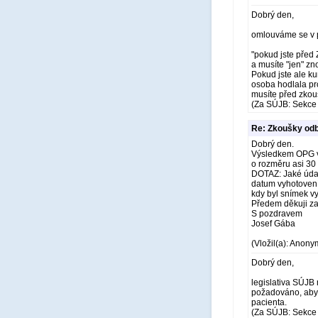
Dobrý den,
omlouváme se v p
"pokud jste před 
a musíte "jen" z
Pokud jste ale ku
osoba hodlala pr
musíte před zkou
(Za SÚJB: Sekce 
Re: Zkoušky odb
Dobrý den.
Výsledkem OPG vyš
o rozměru asi 30
DOTAZ: Jaké údaj
datum vyhotovení
kdy byl snímek v
Předem děkuji z
S pozdravem
Josef Gába
(Vložil(a): Anony
Dobrý den,
legislativa SÚJB
požadováno, aby 
pacienta.
(Za SÚJB: Sekce 