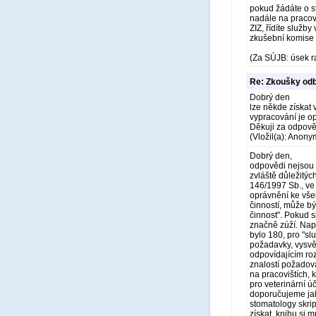
pokud žádáte o st
nadále na pracov
ZIZ, řídíte služb
zkušební komise S
(Za SÚJB: úsek r
Re: Zkoušky odb
Dobrý den
lze někde získat
vypracování je o
Děkuji za odpov
(Vložil(a): Anony
Dobrý den,
odpovědi nejsou 
zvláště důležitých
146/1997 Sb., ve
oprávnění ke všem
činností, může být
činnost". Pokud s
značně zúží. Nap
bylo 180, pro "sl
požadavky, vysvět
odpovídajícím ro
znalostí požadov
na pracovištích, 
pro veterinární ú
doporučujeme jako
stomatology skri
získat, knihu si 