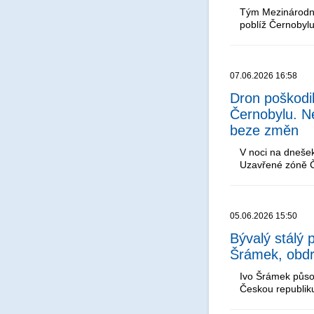
Tým Mezinárodní
poblíž Černobylu
07.06.2026 16:58
Dron poškodil
Černobylu. Ne
beze změn
V noci na dnešek
Uzavřené zóně Č
05.06.2026 15:50
Bývalý stálý 
Šrámek, obdr
Ivo Šrámek působ
Českou republik