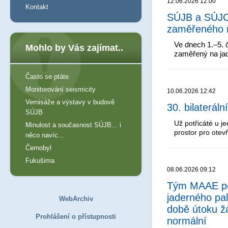
12.06.2026 12:00
Kontakt
SÚJB a SÚJC
zaměřeného n
Ve dnech 1.–5. 
Mohlo by Vás zajímat..
zaměřený na jad
Často se ptáte
Monitorování seismicity
10.06.2026 12:42
Vernisáže a výstavy v budově
30. bilaterá
SÚJB
Už potřicáté u j
Minulost a současnost SÚJB... i
prostor pro otev
něco navíc...
Černobyl
Fukušima
08.06.2026 09:12
Tým MAAE pot
jaderného pa
WebArchiv
době útoku žá
Prohlášení o přístupnosti
normální