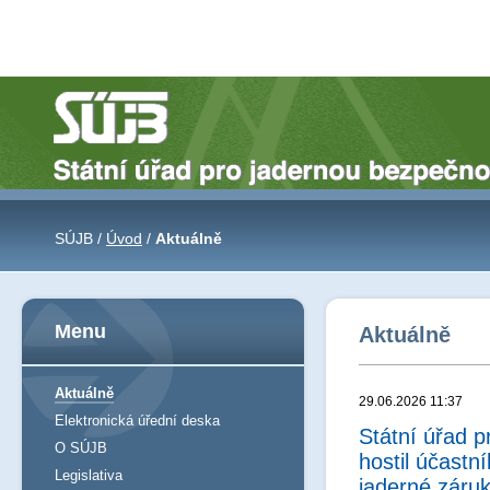
SÚJB /
Úvod
/
Aktuálně
Menu
Aktuálně
Aktuálně
29.06.2026 11:37
Elektronická úřední deska
Státní úřad 
O SÚJB
hostil účast
Legislativa
jaderné záru