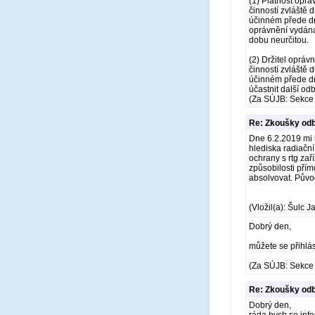
(1) Platnost oprá
činností zvláště 
účinném přede dne
oprávnění vydána
dobu neurčitou.
(2) Držitel opráv
činností zvláště 
účinném přede dn
účastnit další od
(Za SÚJB: Sekce 
Re: Zkoušky odb
Dne 6.2.2019 mi k
hlediska radiačn
ochrany s rtg zař
způsobilosti pří
absolvovat. Půvo
(Vložil(a): Šulc J
Dobrý den,
můžete se přihlási
(Za SÚJB: Sekce 
Re: Zkoušky odb
Dobrý den,