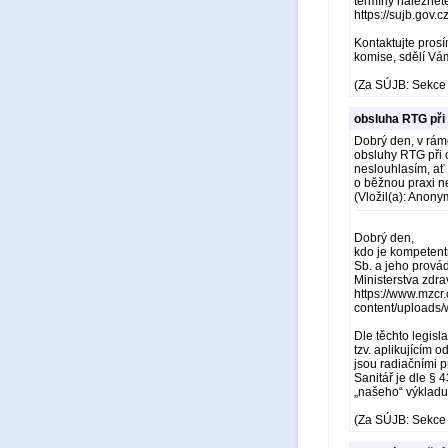
termíny naleznet
https://sujb.gov.
Kontaktujte prosí
komise, sdělí Vám
(Za SÚJB: Sekce 
obsluha RTG při
Dobrý den, v rám
obsluhy RTG při o
neslouhlasím, ať 
o běžnou praxi n
(Vložil(a): Anony
Dobrý den,
kdo je kompetent
Sb. a jeho provád
Ministerstva zdrav
https://www.mzcr.
content/uploa
Dle těchto legisl
tzv. aplikujícím 
jsou radiačními p
Sanitář je dle § 
„našeho“ výkladu
(Za SÚJB: Sekce 