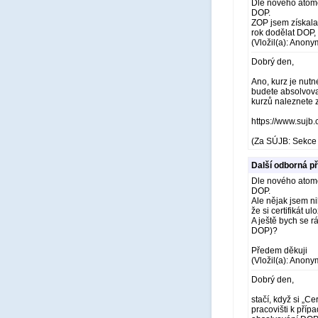
Dle nového atom
DOP.
ZOP jsem získala 
rok dodělat DOP,
(Vložil(a): Anony
Dobrý den,
Ano, kurz je nutn
budete absolvova
kurzů naleznete 
https://www.sujb
(Za SÚJB: Sekce 
Další odborná p
Dle nového atom
DOP.
Ale nějak jsem ni
že si certifikát 
A ještě bych se rá
DOP)?
Předem děkuji
(Vložil(a): Anony
Dobrý den,
stačí, když si „C
pracovišti k příp