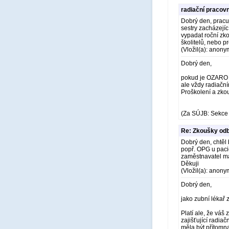
radiační pracov
Dobrý den, pracuj
sestry zacházejí
vypadat roční zk
školitelů, nebo 
(Vložil(a): anony
Dobrý den,
pokud je OZARO př
ale vždy radiačn
Proškolení a zko
(Za SÚJB: Sekce 
Re: Zkoušky odb
Dobrý den, chtěl 
popř. OPG u paci
zaměstnavatel má 
Děkuji
(Vložil(a): anony
Dobrý den,
jako zubní lékař
Platí ale, že vá
zajišťující radia
měla být přítomn