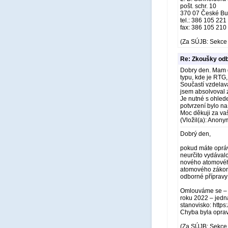
pošt. schr. 10
370 07 České Bu
tel.: 386 105 221
fax: 386 105 210
(Za SÚJB: Sekce 
Re: Zkoušky odb
Dobry den. Mam d
typu, kde je RTG,
Součastí vzdelav
jsem absolvoval 
Je nutné s ohled
potvrzení bylo n
Moc děkuji za va
(Vložil(a): Anony
Dobrý den,
pokud máte opráv
neurčito vydával
nového atomového
atomového zákona 
odborné přípravy 
Omlouváme se – v
roku 2022 – jedna
stanovisko: http
Chyba byla opra
(Za SÚJB: Sekce 