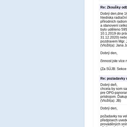
Re: Zkoušky odb
Dobrý den,dne 16
hlediska radiační
přírodních radion
a stanovení celko
bylo uděleno 595
10.1.2019 do prác
31.12.2020) nebo
pozdravem Mgr. 
(Vložil(a): Jana 
Dobrý den,
činnost jste více
(Za SÚJB: Sekce 
Re: poziadavky 
Dobrý deň,
chcela by som sa 
pre OPG-panorama
prístrojom. Ďaku
(Vložil(a): JB)
Dobrý den,
požadavky na vel
předpisech uveden
prováděných sním