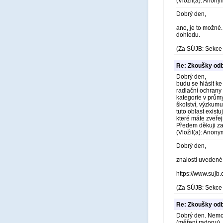
(Vložil(a): Anony
Dobrý den,
ano, je to možné.
dohledu.
(Za SÚJB: Sekce 
Re: Zkoušky odb
Dobrý den,
budu se hlásit 
radiační ochrany 
kategorie v průmy
školství, výzkumu
tuto oblast exist
které máte zveř
Předem děkuji z
(Vložil(a): Anony
Dobrý den,
znalosti uvedené 
https://www.sujb
(Za SÚJB: Sekce 
Re: Zkoušky odb
Dobrý den. Nemohu
(měření radonu).