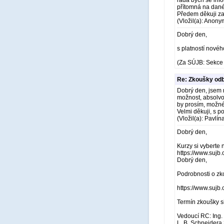
ráda bych se info
přítomná na dané
Předem děkuji z
(Vložil(a): Anony
Dobrý den,
s platností novéh
(Za SÚJB: Sekce 
Re: Zkoušky odb
Dobrý den, jsem r
možnost, absolvo
by prosím, možné 
Velmi děkuji, s 
(Vložil(a): Pavlí
Dobrý den,
Kurzy si vyberte 
https://www.sujb
Dobrý den,
Podrobnosti o zk
https://www.sujb.
Termín zkoušky s
Vedoucí RC: Ing.
L. B. Schneidera