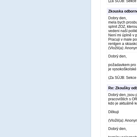
(Za SÚJB: Sekce 
Zkouska odborne 
Dobry den,
mela bych prosbu.
splnit ZOZ, ktero
vedeni naší poli
Není mi úplně v p
Pracuji v male po
rentgen a skiask
(Vložil(a): Anony
Dobrý den,
požadavkem pro př
je vysokoškolské
(Za SÚJB: Sekce 
Re: Zkoušky odb
Dobrý den, jsou 
pracovištích s O
kdo je aktuálně 
Děkuji
(Vložil(a): Anony
Dobrý den,