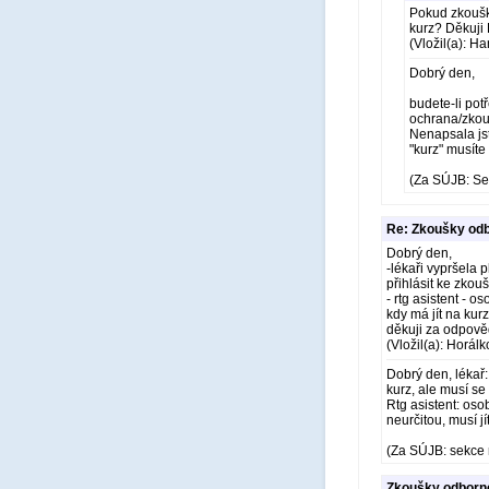
Pokud zkoušku
kurz? Děkuji
(Vložil(a): H
Dobrý den,
budete-li pot
ochrana/zkou
Nenapsala jst
"kurz" musíte
(Za SÚJB: Se
Re: Zkoušky odb
Dobrý den,
-lékaři vypršela 
přihlásit ke zkou
- rtg asistent -
kdy má jít na kurz
děkuji za odpov
(Vložil(a): Horál
Dobrý den, lékař:
kurz, ale musí se 
Rtg asistent: os
neurčitou, musí j
(Za SÚJB: sekce 
Zkoušky odborné 