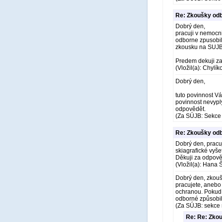
Re: Zkoušky odb
Dobrý den,
pracuji v nemocni
odborne zpusobil
zkousku na SUJB
Predem dekuji z
(Vložil(a): Chylí
Dobrý den,
tuto povinnost Vá
povinnost nevyplý
odpovědět.
(Za SÚJB: Sekce 
Re: Zkoušky odb
Dobrý den, pracuj
skiagrafické vyš
Děkuji za odpově
(Vložil(a): Hana 
Dobrý den, zkouš
pracujete, anebo
ochranou. Pokud 
odborné způsobil
(Za SÚJB: sekce 
Re: Re: Zkou