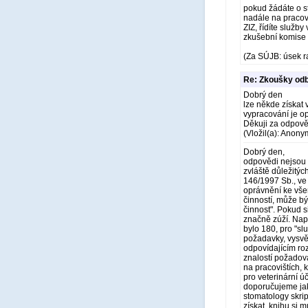
pokud žádáte o st
nadále na pracov
ZIZ, řídíte služb
zkušební komise S
(Za SÚJB: úsek r
Re: Zkoušky odb
Dobrý den
lze někde získat
vypracování je o
Děkuji za odpov
(Vložil(a): Anony
Dobrý den,
odpovědi nejsou 
zvláště důležitých
146/1997 Sb., ve
oprávnění ke všem
činností, může být
činnost". Pokud s
značně zúží. Nap
bylo 180, pro "sl
požadavky, vysvět
odpovídajícím ro
znalostí požadov
na pracovištích, 
pro veterinární ú
doporučujeme jako
stomatology skri
získat, knihu si 