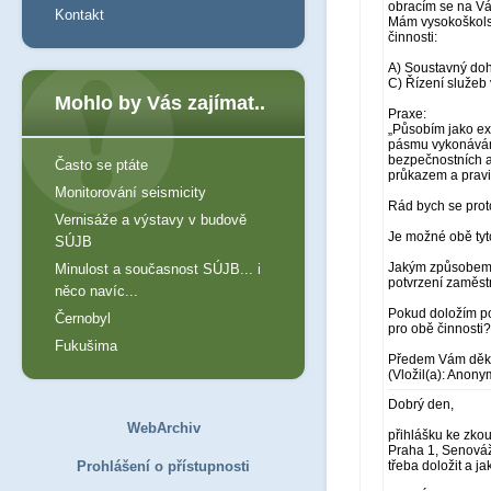
obracím se na Vá
Kontakt
Mám vysokoškolsk
činnosti:
A) Soustavný dohl
C) Řízení služeb
Mohlo by Vás zajímat..
Praxe:
„Působím jako ex
pásmu vykonávám 
bezpečnostních a
Často se ptáte
průkazem a pravi
Monitorování seismicity
Rád bych se proto
Vernisáže a výstavy v budově
Je možné obě tyto
SÚJB
Jakým způsobem 
Minulost a současnost SÚJB... i
potvrzení zaměst
něco navíc...
Pokud doložím po
Černobyl
pro obě činnosti?
Fukušima
Předem Vám děku
(Vložil(a): Anony
Dobrý den,
WebArchiv
přihlášku ke zko
Praha 1, Senováž
Prohlášení o přístupnosti
třeba doložit a j