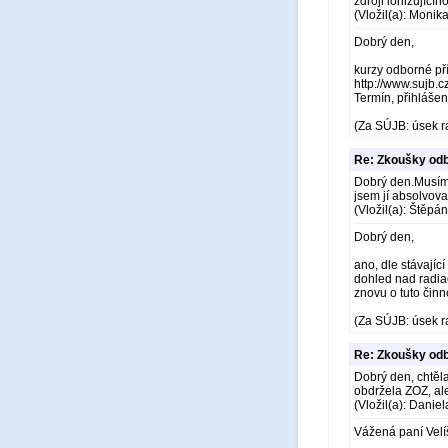
zdroji ionizujícího
(Vložil(a): Monik
Dobrý den,
kurzy odborné pří
http://www.sujb.
Termín, přihlášení
(Za SÚJB: úsek r
Re: Zkoušky odb
Dobrý den.Musím 
jsem jí absolvoval
(Vložil(a): Štěpá
Dobrý den,
ano, dle stávající
dohled nad radia
znovu o tuto činn
(Za SÚJB: úsek r
Re: Zkoušky odb
Dobrý den, chtěl
obdržela ZOZ, ale
(Vložil(a): Danie
Vážená paní Velí