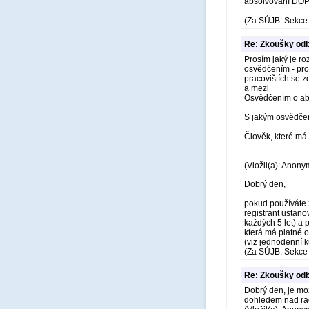
absolvování DOP
(Za SÚJB: Sekce 
Re: Zkoušky odb
Prosím jaký je ro
osvědčením - pr
pracovištích se z
a mezi
Osvědčením o abso
S jakým osvědčen
Člověk, které má 
(Vložil(a): Anony
Dobrý den,
pokud používáte z
registrant ustanov
každých 5 let) a 
která má platné o
(viz jednodenní k
(Za SÚJB: Sekce 
Re: Zkoušky odb
Dobrý den, je mo
dohledem nad ra