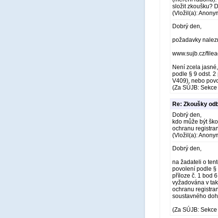
složit zkoušku? D
(Vložil(a): Anony
Dobrý den,
požadavky nalezne
www.sujb.cz/file
Není zcela jasné,
podle § 9 odst. 2 
V409), nebo povol
(Za SÚJB: Sekce 
Re: Zkoušky odb
Dobrý den,
kdo může být škol
ochranu registra
(Vložil(a): Anony
Dobrý den,
na žadateli o te
povolení podle §
příloze č. 1 bod 
vyžadována v tak
ochranu registran
soustavného dohl
(Za SÚJB: Sekce 