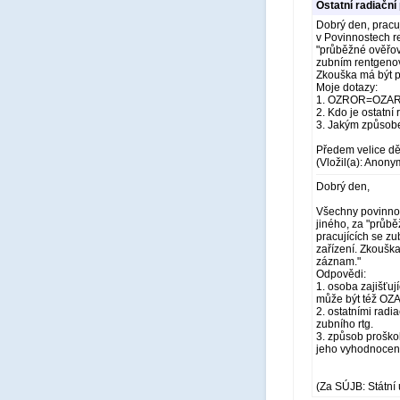
Ostatní radiační
Dobrý den, pracuj
v Povinnostech re
"průběžné ověřová
zubním rentgenov
Zkouška má být p
Moje dotazy:
1. OZROR=OZA
2. Kdo je ostatní 
3. Jakým způsobe
Předem velice dě
(Vložil(a): Anony
Dobrý den,
Všechny povinnost
jiného, za "průbě
pracujících se z
zařízení. Zkoušk
záznam."
Odpovědi:
1. osoba zajišťuj
může být též OZ
2. ostatními radi
zubního rtg.
3. způsob proškol
jeho vyhodnocení
(Za SÚJB: Státní