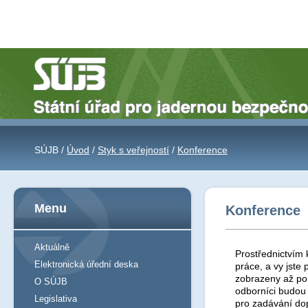
SÚJB /
Úvod
/
Styk s veřejností
/
Konference
Menu
Konference
Aktuálně
Prostřednictvím 
Elektronická úřední deska
práce, a vy jst
zobrazeny až po 
O SÚJB
odborníci budou
Legislativa
pro zadávání do