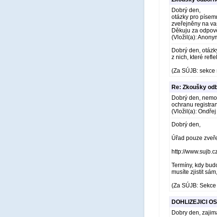
Dobrý den,
otázky pro písem
zveřejněny na v
Děkuju za odpov
(Vložil(a): Anony
Dobrý den, otázk
z nich, které refle
(Za SÚJB: sekce 
Re: Zkoušky odb
Dobrý den, nemohu
ochranu registra
(Vložil(a): Ondře
Dobrý den,
Úřad pouze zveře
http://www.sujb.
Termíny, kdy budo
musíte zjistit sá
(Za SÚJB: Sekce 
DOHLIZEJICI O
Dobry den, zajim