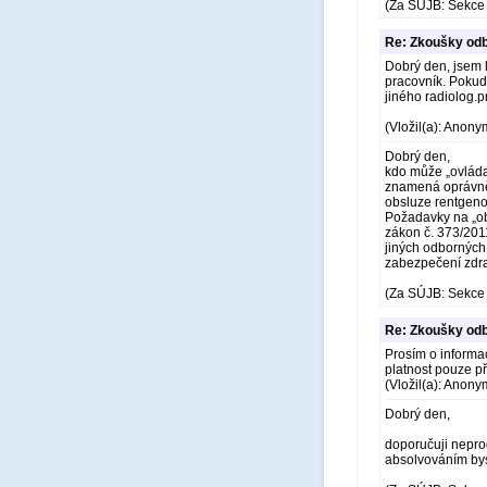
(Za SÚJB: Sekce 
Re: Zkoušky odb
Dobrý den, jsem 
pracovník. Pokud
jiného radiolog.
(Vložil(a): Anony
Dobrý den,
kdo může „ovláda
znamená oprávněn
obsluze rentgeno
Požadavky na „ob
zákon č. 373/2011
jiných odborných
zabezpečení zdra
(Za SÚJB: Sekce 
Re: Zkoušky odb
Prosím o informac
platnost pouze p
(Vložil(a): Anony
Dobrý den,
doporučuji neprod
absolvováním bys