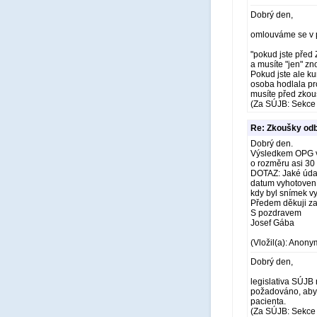
Dobrý den,
omlouváme se v p
"pokud jste před 
a musíte "jen" z
Pokud jste ale ku
osoba hodlala pr
musíte před zkou
(Za SÚJB: Sekce 
Re: Zkoušky odb
Dobrý den.
Výsledkem OPG vyš
o rozměru asi 30
DOTAZ: Jaké údaj
datum vyhotovení
kdy byl snímek v
Předem děkuji z
S pozdravem
Josef Gába
(Vložil(a): Anony
Dobrý den,
legislativa SÚJB
požadováno, aby 
pacienta.
(Za SÚJB: Sekce 