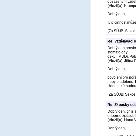
dosazenym vzde
(Vložil(a): Kramp
Dobrý den,
tuto činnost můž
(Za SÚJB: Sekce 
Re: Vzdělávací 
Dobrý den,prosím
stomatology .
děkuji MUDr. Pa
(Vložil(a): Jiřina
Dobrý den,
povolení pro pořá
nebylo uděleno. 
Hned poté budou
(Za SÚJB: Sekce 
Re: Zkoušky odb
Dobrý den, chtěl
odborné způsobil
(Vložil(a): Hana
Dobrý den,