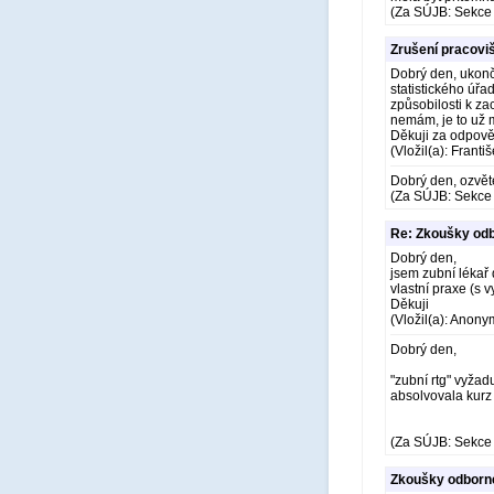
(Za SÚJB: Sekce 
Zrušení pracoviš
Dobrý den, ukonči
statistického úřa
způsobilosti k z
nemám, je to už
Děkuji za odpově
(Vložil(a): Franti
Dobrý den, ozvět
(Za SÚJB: Sekce 
Re: Zkoušky odb
Dobrý den,
jsem zubní lékař
vlastní praxe (s 
Děkuji
(Vložil(a): Anony
Dobrý den,
"zubní rtg" vyžadu
absolvovala kurz 
(Za SÚJB: Sekce 
Zkoušky odborné