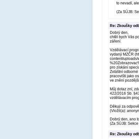
to nevadí, al
(Za SÚJB: Se
Re: Zkoušky odb
Dobrý den,
chtěl bych Vás po
záření.
Vzdělávací progr
vydaný MZČR (htt
content/uploa
%20Zobrazovac%
pro získání speci
Zvláštní odborné 
pracovišti jako o
ve znění pozdější
Můj dotaz zní, z
422/2016 Sb. §43
vzdělávacím prog
Děkuji za odpově
(Vložil(a): anony
Dobrý den, ano to
(Za SÚJB: Sekce 
Re: Zkoušky odb