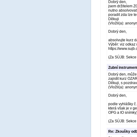
Dobrý den,
jsem držitelem ZO
nutno absolvovat
poradit zda lze t
Děkuji
(Vložil(a): anony
Dobrý den,
absolvujte kurz d
Výběr: viz odkaz 
https://www.sujb
(Za SÚJB: Sekce 
Zubní instrumen
Dobrý den, může 
zajistit kurz OZ
Děkuji, s pozdr
(Vložil(a): anony
Dobrý den,
podle vyhlášky č
která však je v g
OPG a IO snímky
(Za SÚJB: Sekce 
Re: Zkoušky odb