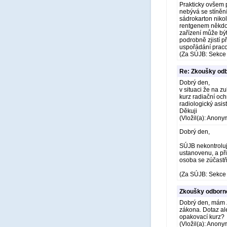
Prakticky ovšem 
nebývá se stíněn
sádrokarton nikol
rentgenem někdo 
zařízení může být
podrobně zjistí p
uspořádání praco
(Za SÚJB: Sekce 
Re: Zkoušky odb
Dobrý den,
v situaci že na z
kurz radiační oc
radiologický asis
Děkuji
(Vložil(a): Anony
Dobrý den,
SÚJB nekontroluje
ustanovenu, a při
osoba se zúčastň
(Za SÚJB: Sekce 
Zkoušky odborné
Dobrý den, mám Z
zákona. Dotaz ale
opakovací kurz?
(Vložil(a): Anony