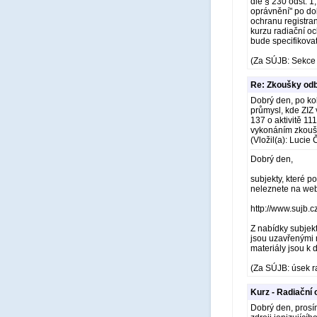
dle § 230 odst. 1
oprávnění" po dob
ochranu registra
kurzu radiační oc
bude specifikova
(Za SÚJB: Sekce 
Re: Zkoušky odb
Dobrý den, po kol
průmysl, kde ZIZ
137 o aktivitě 11
vykonáním zkoušky
(Vložil(a): Luci
Dobrý den,
subjekty, které p
neleznete na we
http://www.sujb.c
Z nabídky subjekt
jsou uzavřenými 
materiály jsou k d
(Za SÚJB: úsek r
Kurz - Radiační
Dobrý den, prosím