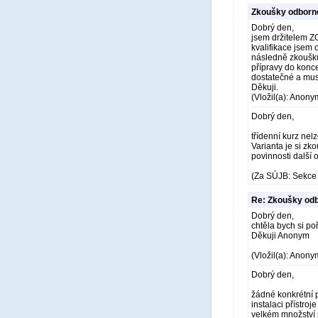
Zkoušky odborné
Dobrý den,
jsem držitelem Z
kvalifikace jsem
následně zkoušku
přípravy do konc
dostatečné a mus
Děkuji.
(Vložil(a): Anony
Dobrý den,
třídenní kurz nel
Varianta je si zk
povinnosti další
(Za SÚJB: Sekce 
Re: Zkoušky odb
Dobrý den,
chtěla bych si po
Děkuji Anonym
(Vložil(a): Anony
Dobrý den,
žádné konkrétní p
instalaci přístroj
velkém množství