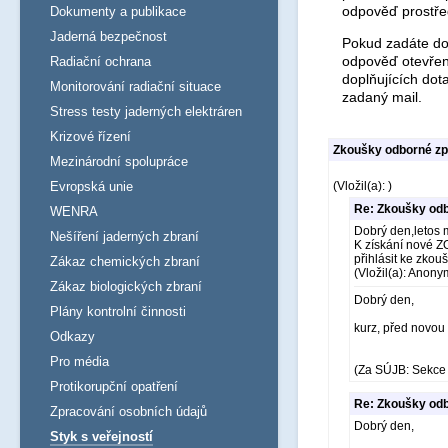
odpověď prostře
Dokumenty a publikace
Jaderná bezpečnost
Pokud zadáte dot
odpověď otevřen
Radiační ochrana
doplňujících dot
Monitorování radiační situace
zadaný mail.
Stress testy jaderných elektráren
Krizové řízení
Zkoušky odborné způ
Mezinárodní spolupráce
Evropská unie
(Vložil(a): )
Re: Zkoušky odb
WENRA
Dobrý den,letos 
Nešíření jaderných zbraní
K získání nové ZO
přihlásit ke zkou
Zákaz chemických zbraní
(Vložil(a): Anony
Zákaz biologických zbraní
Dobrý den,
Plány kontrolní činnosti
kurz, před novou
Odkazy
Pro média
(Za SÚJB: Sekce 
Protikorupční opatření
Re: Zkoušky odb
Zpracování osobních údajů
Dobrý den,
Styk s veřejností