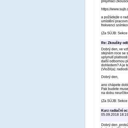
přejímací zkoušce
https://www.sujb.
a požádejte o rad
umístění pracovní
frekvenci snímkov
(Za SÚJB: Sekce 
Re: Zkoušky odb
Dobrý den, ve vz
stejném roce se 
uplynutí platnost
další odbornou p
dohledem? A je t
(Vložil(a): radio
Dobrý den,
ano chápete dobře
Pak budete muset
na dobu neurčitou
(Za SÚJB: Sekce 
Kurz radiační oc
05.09.2018 18:1
Dobrý den ,proto