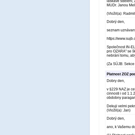
laskavé sdělení, 
MUDr. Janou Melk
(Vložil(a): Radm
Dobrý den,
seznam uznávaný
https://www.sujb
Společnost IN-EL
pro OZARA" se ško
nebrání tomu, aby
(Za SÚJB: Sekce 
Platnost ZOZ po
Dobry den,
v §229 NAZ je ce
cinnosti i od 1.
obdobny paragar
Dekuji velmi pek
(Vložil(a): Jan)
Dobrý den,
ano, k Vašemu do