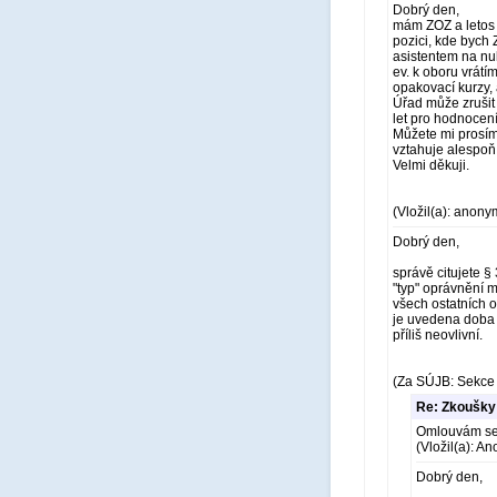
Dobrý den,
mám ZOZ a letos 
pozici, kde bych 
asistentem na nuk
ev. k oboru vrátí
opakovací kurzy, 
Úřad může zrušit
let pro hodnocení
Můžete mi prosím 
vztahuje alespoň
Velmi děkuji.
(Vložil(a): anony
Dobrý den,
správě citujete §
"typ" oprávnění m
všech ostatních 
je uvedena doba 3
příliš neovlivní.
(Za SÚJB: Sekce 
Re: Zkoušky 
Omlouvám se, 
(Vložil(a): A
Dobrý den,