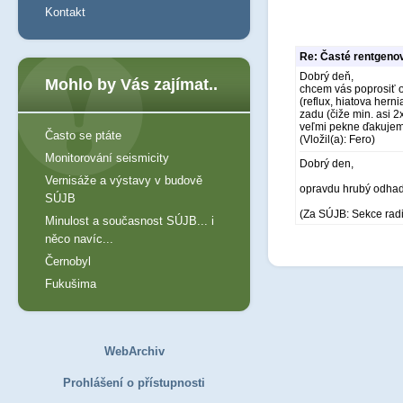
Kontakt
Re: Časté rentgeno
Dobrý deň,
Mohlo by Vás zajímat..
chcem vás poprosiť o 
(reflux, hiatova hern
zadu (čiže min. asi 
veľmi pekne ďakuje
Často se ptáte
(Vložil(a): Fero)
Monitorování seismicity
Dobrý den,
Vernisáže a výstavy v budově
opravdu hrubý odhad:
SÚJB
(Za SÚJB: Sekce rad
Minulost a současnost SÚJB... i
něco navíc...
Černobyl
Fukušima
WebArchiv
Prohlášení o přístupnosti