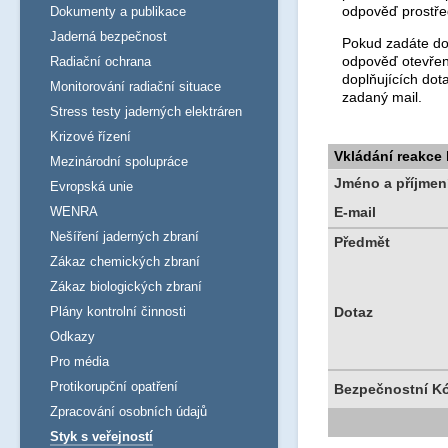
odpověď prostře
Dokumenty a publikace
Jaderná bezpečnost
Pokud zadáte dot
odpověď otevřen
Radiační ochrana
doplňujících dot
Monitorování radiační situace
zadaný mail.
Stress testy jaderných elektráren
Krizové řízení
Vkládání reakce
Mezinárodní spolupráce
Jméno a příjmen
Evropská unie
WENRA
E-mail
Nešíření jaderných zbraní
Předmět
Zákaz chemických zbraní
Zákaz biologických zbraní
Plány kontrolní činnosti
Dotaz
Odkazy
Pro média
Protikorupční opatření
Bezpečnostní K
Zpracování osobních údajů
Styk s veřejností