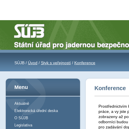
SÚJB /
Úvod
/
Styk s veřejností
/
Konference
Menu
Konference
Aktuálně
Prostřednictvím 
Elektronická úřední deska
práce, a vy jst
zobrazeny až po 
O SÚJB
odborníci budou
Legislativa
pro zadávání do