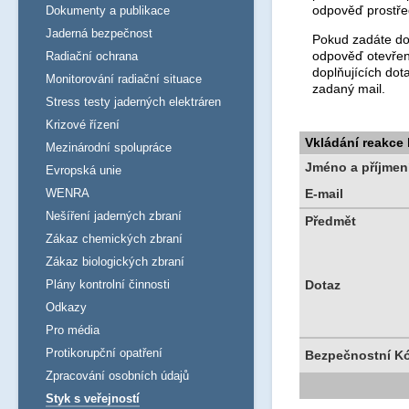
odpověď prostře
Dokumenty a publikace
Jaderná bezpečnost
Pokud zadáte dot
odpověď otevřen
Radiační ochrana
doplňujících dot
Monitorování radiační situace
zadaný mail.
Stress testy jaderných elektráren
Krizové řízení
Vkládání reakce
Mezinárodní spolupráce
Jméno a příjmen
Evropská unie
WENRA
E-mail
Nešíření jaderných zbraní
Předmět
Zákaz chemických zbraní
Zákaz biologických zbraní
Plány kontrolní činnosti
Dotaz
Odkazy
Pro média
Protikorupční opatření
Bezpečnostní K
Zpracování osobních údajů
Styk s veřejností