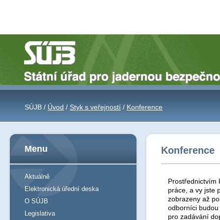
SÚJB /
Úvod
/
Styk s veřejností
/
Konference
Menu
Konference
Aktuálně
Prostřednictvím 
Elektronická úřední deska
práce, a vy jst
zobrazeny až po 
O SÚJB
odborníci budou
Legislativa
pro zadávání do