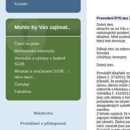
Kontakt
Provedení RTG bez
Dobrý den,
Mohlo by Vás zajímat..
obracím se na Vás s 
radiologický asistent
lékařem. Mně osobně 
který toto dovoluje.
Často se ptáte
Děkuji moc za odpo
Monitorování seismicity
Kiovská
(Vložil(a): Anonym)
Vernisáže a výstavy v budově
SÚJB
Dobrý den,
Minulost a současnost SÚJB... i
Provádět lékařské oz
něco navíc...
Zákon č. 373/2011 Sb.
případě, že prokáže 
Černobyl
újmou, kterou může oz
odborník s klinickou
Fukušima
Vyhláška č. 410/2012 
jsou zde detaily o t
požadavky na obsah žá
skiagrafických vyšet
zamítne.
WebArchiv
Z tohoto vyplývá, že
zapojen indikující lé
její obsah). Žádný pa
Prohlášení o přístupnosti
není, naopak jsou par