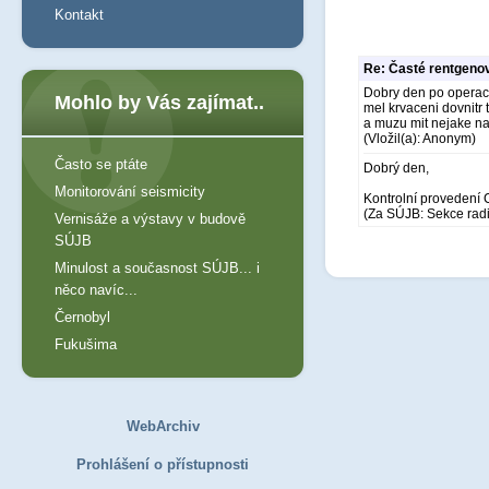
Kontakt
Re: Časté rentgeno
Dobry den po operaci 
Mohlo by Vás zajímat..
mel krvaceni dovnitr
a muzu mit nejake na
(Vložil(a): Anonym)
Často se ptáte
Dobrý den,
Monitorování seismicity
Kontrolní provedení C
(Za SÚJB: Sekce rad
Vernisáže a výstavy v budově
SÚJB
Minulost a současnost SÚJB... i
něco navíc...
Černobyl
Fukušima
WebArchiv
Prohlášení o přístupnosti