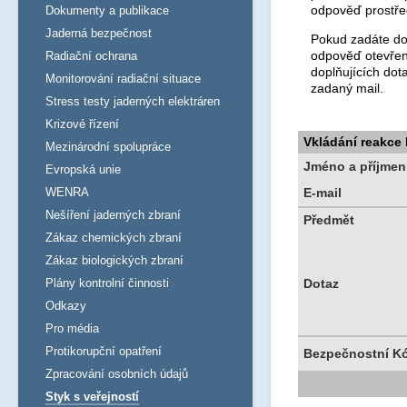
odpověď prostře
Dokumenty a publikace
Jaderná bezpečnost
Pokud zadáte dot
odpověď otevřen
Radiační ochrana
doplňujících dot
Monitorování radiační situace
zadaný mail.
Stress testy jaderných elektráren
Krizové řízení
Vkládání reakce
Mezinárodní spolupráce
Jméno a příjmen
Evropská unie
WENRA
E-mail
Nešíření jaderných zbraní
Předmět
Zákaz chemických zbraní
Zákaz biologických zbraní
Plány kontrolní činnosti
Dotaz
Odkazy
Pro média
Protikorupční opatření
Bezpečnostní K
Zpracování osobních údajů
Styk s veřejností