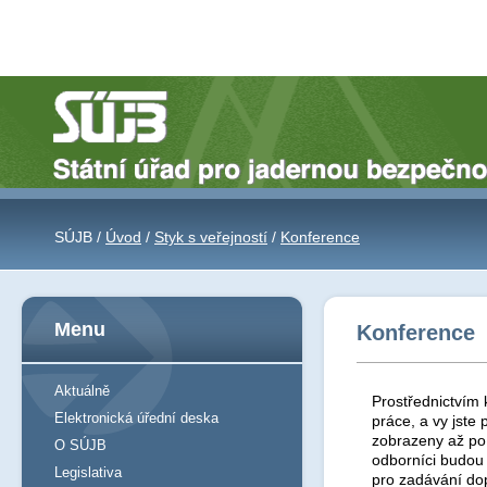
SÚJB /
Úvod
/
Styk s veřejností
/
Konference
Menu
Konference
Aktuálně
Prostřednictvím 
Elektronická úřední deska
práce, a vy jst
zobrazeny až po 
O SÚJB
odborníci budou
Legislativa
pro zadávání do