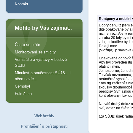
Kontakt
Rentgeny a mobilni 
Dobry den, jiz jsem s
Mohlo by Vás zajímat..
dite opakovane byla 
nic nehrozi. Ale ty r
zhruba 20 lety by mi 
zda je skodlive bydle
Často se ptáte
Dekuji moc.
(Vložil(a): p.savkova)
Monitorování seismicity
Opakovaně odpovídá
Vernisáže a výstavy v budově
Aby byl proveden rtg 
SÚJB
platí to i nyní.
Je nesporné, že techn
Minulost a současnost SÚJB... i
To však neznamená, že
něco navíc...
neúměrně vysoká a oh
Stav rtg zařízení z h
Černobyl
zkoušky dlouhodobé s
předpisy (vyhláškou 
Fukušima
kontrolovány i tzv. o
Na váš druhý dotaz 
svůj dotaz na Státní z
WebArchiv
(Za SÚJB: úsek radia
Prohlášení o přístupnosti