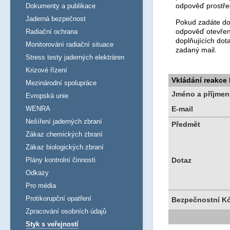
odpověď prostře
Dokumenty a publikace
Jaderná bezpečnost
Pokud zadáte dot
odpověď otevřen
Radiační ochrana
doplňujících dot
Monitorování radiační situace
zadaný mail.
Stress testy jaderných elektráren
Krizové řízení
Vkládání reakce
Mezinárodní spolupráce
Jméno a příjmen
Evropská unie
WENRA
E-mail
Nešíření jaderných zbraní
Předmět
Zákaz chemických zbraní
Zákaz biologických zbraní
Plány kontrolní činnosti
Dotaz
Odkazy
Pro média
Protikorupční opatření
Bezpečnostní K
Zpracování osobních údajů
Styk s veřejností