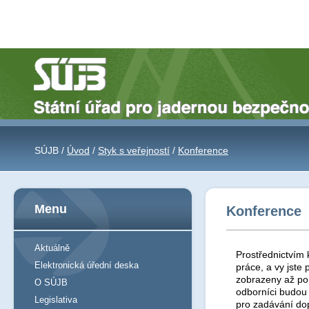
SÚJB /
Úvod
/
Styk s veřejností
/
Konference
Menu
Konference
Aktuálně
Prostřednictvím 
Elektronická úřední deska
práce, a vy jst
zobrazeny až po 
O SÚJB
odborníci budou
Legislativa
pro zadávání do