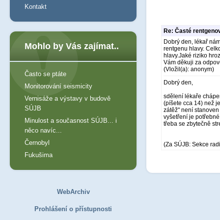
Kontakt
Re: Časté rentgeno
Dobrý den, lékař nám 
Mohlo by Vás zajímat..
rentgenu hlavy. Celk
hlavy.Jaké riziko hr
Vám děkuji za odpo
(Vložil(a): anonym)
Často se ptáte
Dobrý den,
Monitorování seismicity
sdělení lékaře chápe
Vernisáže a výstavy v budově
(píšete cca 14) než j
SÚJB
zátěž" není stanoven 
vyšetření je potřebné
Minulost a současnost SÚJB... i
třeba se zbytečně st
něco navíc...
Černobyl
(Za SÚJB: Sekce rad
Fukušima
WebArchiv
Prohlášení o přístupnosti