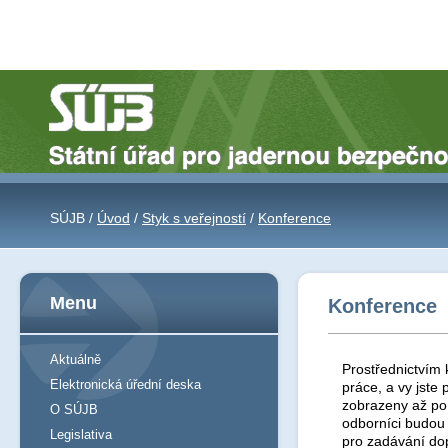
SÚJB /
Úvod
/
Styk s veřejností
/
Konference
Menu
Konference
Aktuálně
Prostřednictvím 
Elektronická úřední deska
práce, a vy jst
zobrazeny až po 
O SÚJB
odborníci budou
Legislativa
pro zadávání do