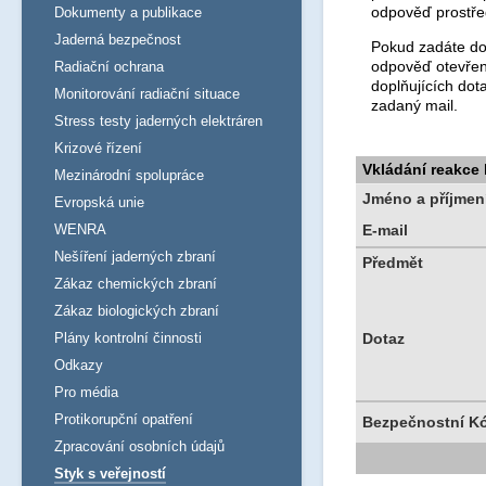
odpověď prostře
Dokumenty a publikace
Jaderná bezpečnost
Pokud zadáte dot
odpověď otevřen
Radiační ochrana
doplňujících dot
Monitorování radiační situace
zadaný mail.
Stress testy jaderných elektráren
Krizové řízení
Vkládání reakce
Mezinárodní spolupráce
Jméno a příjmen
Evropská unie
WENRA
E-mail
Nešíření jaderných zbraní
Předmět
Zákaz chemických zbraní
Zákaz biologických zbraní
Plány kontrolní činnosti
Dotaz
Odkazy
Pro média
Protikorupční opatření
Bezpečnostní K
Zpracování osobních údajů
Styk s veřejností