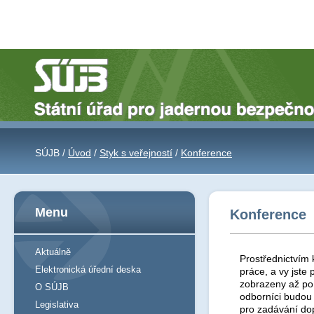
SÚJB /
Úvod
/
Styk s veřejností
/
Konference
Menu
Konference
Aktuálně
Prostřednictvím 
Elektronická úřední deska
práce, a vy jst
zobrazeny až po 
O SÚJB
odborníci budou
Legislativa
pro zadávání do