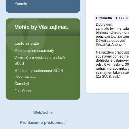
Kontakt
C ramena
13.03.201
Dobrý den,
Mohlo by Vás zajímat..
zajímalo by mne, zdal
blízkosti (chirurg - 
používají toto zaříze
Děkuji za odpověď
Často se ptáte
(Vložil(a): Anonym)
Monitorování seismicity
Na každém pracovišti s
soustavný dohled na
Vernisáže a výstavy v budově
dohledu je ustanoven
SÚJB
odst. 6 vyhlášky č. 3
radiační pracovníky, 
Minulost a současnost SÚJB... i
seznámen také s rizik
něco navíc...
(Za SÚJB: sujb)
Černobyl
Fukušima
WebArchiv
Prohlášení o přístupnosti