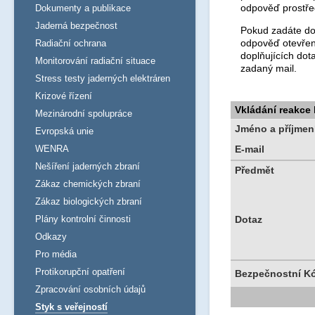
odpověď prostře
Dokumenty a publikace
Jaderná bezpečnost
Pokud zadáte dot
odpověď otevřen
Radiační ochrana
doplňujících dot
Monitorování radiační situace
zadaný mail.
Stress testy jaderných elektráren
Krizové řízení
Vkládání reakce
Mezinárodní spolupráce
Jméno a příjmen
Evropská unie
WENRA
E-mail
Nešíření jaderných zbraní
Předmět
Zákaz chemických zbraní
Zákaz biologických zbraní
Plány kontrolní činnosti
Dotaz
Odkazy
Pro média
Protikorupční opatření
Bezpečnostní K
Zpracování osobních údajů
Styk s veřejností