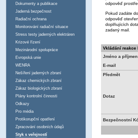
odpověď prostře
Dokumenty a publikace
Jaderná bezpečnost
Pokud zadáte dot
odpověď otevřen
Radiační ochrana
doplňujících dot
Monitorování radiační situace
zadaný mail.
Stress testy jaderných elektráren
Krizové řízení
Vkládání reakce
Mezinárodní spolupráce
Jméno a příjmen
Evropská unie
WENRA
E-mail
Nešíření jaderných zbraní
Předmět
Zákaz chemických zbraní
Zákaz biologických zbraní
Plány kontrolní činnosti
Dotaz
Odkazy
Pro média
Protikorupční opatření
Bezpečnostní K
Zpracování osobních údajů
Styk s veřejností