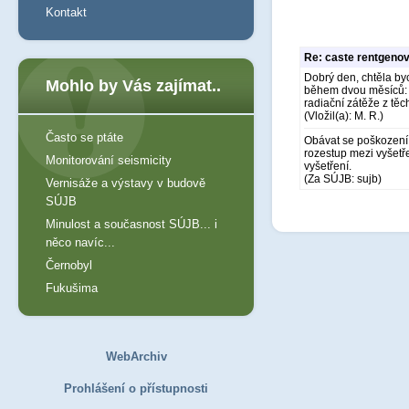
Kontakt
Re: caste rentgeno
Dobrý den, chtěla byc
Mohlo by Vás zajímat..
během dvou měsíců: 1 
radiační zátěže z těc
(Vložil(a): M. R.)
Často se ptáte
Obávat se poškození 
rozestup mezi vyšetř
Monitorování seismicity
vyšetření.
(Za SÚJB: sujb)
Vernisáže a výstavy v budově
SÚJB
Minulost a současnost SÚJB... i
něco navíc...
Černobyl
Fukušima
WebArchiv
Prohlášení o přístupnosti