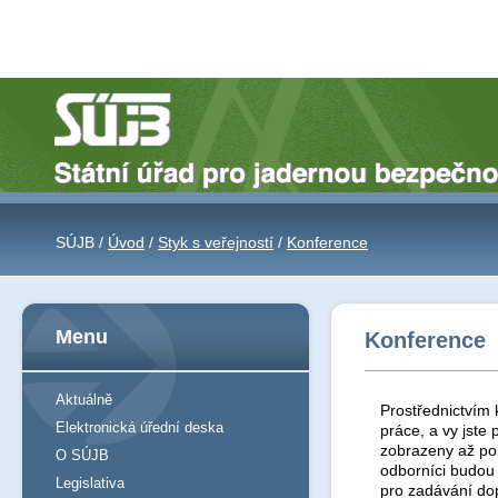
SÚJB /
Úvod
/
Styk s veřejností
/
Konference
Menu
Konference
Aktuálně
Prostřednictvím 
Elektronická úřední deska
práce, a vy jst
zobrazeny až po 
O SÚJB
odborníci budou
Legislativa
pro zadávání do