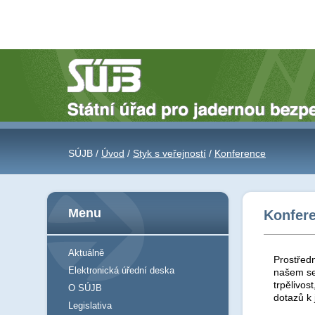
SÚJB /
Úvod
/
Styk s veřejností
/
Konference
Menu
Konfer
Aktuálně
Prostředn
Elektronická úřední deska
našem se
trpělivos
O SÚJB
dotazů k
Legislativa