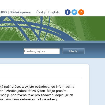
HBO
|
Státní správa
Česky
|
English
Vyhledávání
na
stránkách
ká naší práce, a vy jste požadovanou informaci na
ní, zhruba jedenkrát za týden. Mějte prosím
ence je připravena také pro zadávání doplňujících
nictvím vámi zadané e-mailové adresy.
úřadu