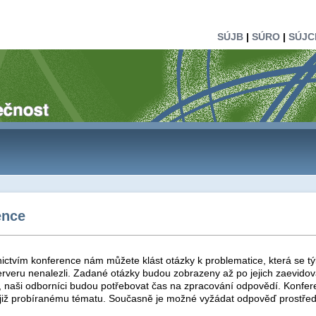
SÚJB
|
SÚRO
|
SÚJC
ence
ictvím konference nám můžete klást otázky k problematice, která se tý
rveru nenalezli. Zadané otázky budou zobrazeny až po jejich zaevidová
t, naši odborníci budou potřebovat čas na zpracování odpovědí. Konfer
 již probíranému tématu. Současně je možné vyžádat odpověď prostřed