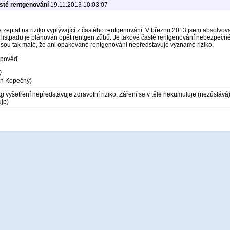
sté rentgenování
19.11.2013 10:03:07
e zeptat na riziko vyplývající z častého rentgenování. V březnu 2013 jsem absolvova
v listpadu je plánován opět rentgen zůbů. Je takové časté rentgenování nebezpečné (
jsou tak malé, že ani opakované rentgenování nepředstavuje významé riziko.
dpověď
ý
Jan Kopečný)
g vyšetření nepředstavuje zdravotní riziko. Záření se v těle nekumuluje (nezůstává)
jb)