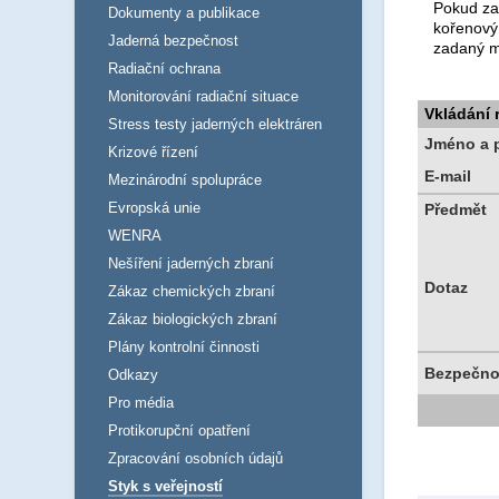
Pokud za
Dokumenty a publikace
kořenový
Jaderná bezpečnost
zadaný m
Radiační ochrana
Monitorování radiační situace
Vkládání
Stress testy jaderných elektráren
Jméno a p
Krizové řízení
E-mail
Mezinárodní spolupráce
Evropská unie
Předmět
WENRA
Nešíření jaderných zbraní
Dotaz
Zákaz chemických zbraní
Zákaz biologických zbraní
Plány kontrolní činnosti
Bezpečno
Odkazy
Pro média
Protikorupční opatření
Zpracování osobních údajů
Styk s veřejností