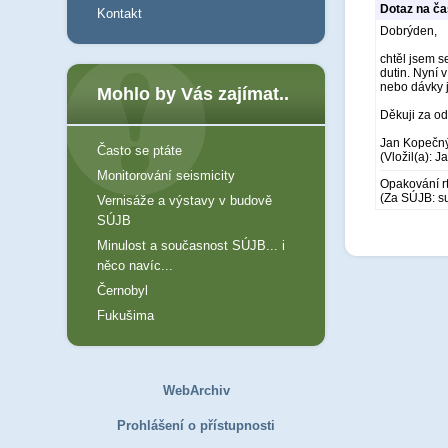
Dotaz na ča
Kontakt
Dobrýden,
chtěl jsem s
dutin. Nyní 
nebo dávky 
Mohlo by Vás zajímat..
Děkuji za o
Jan Kopečn
Často se ptáte
(Vložil(a): 
Monitorování seismicity
Opakování rt
(Za SÚJB: su
Vernisáže a výstavy v budově
SÚJB
Minulost a současnost SÚJB... i
něco navíc...
Černobyl
Fukušima
WebArchiv
Prohlášení o přístupnosti