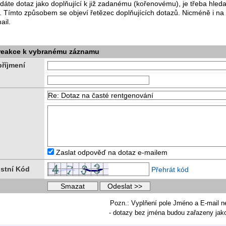
dáte dotaz jako doplňující k již zadanému (kořenovému), je třeba hle
. Tímto způsobem se objeví řetězec doplňujících dotazů. Nicméně i na
ail.
 reakce k vybranému záznamu
říjmení
Zaslat odpověď na dotaz e-mailem
stní Kód
Přehrát kód
Pozn.: Vyplňení pole Jméno a E-mail n
- dotazy bez jména budou zařazeny ja