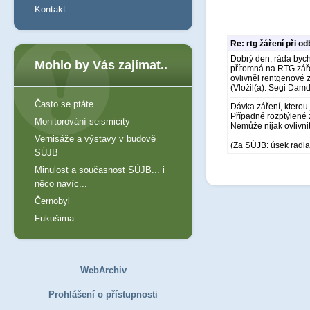
Kontakt
Re: rtg žáření při o
Dobrý den, ráda bych
Mohlo by Vás zajímat..
přítomná na RTG záře
ovlivněl rentgenové z
(Vložil(a): Segi Dam
Často se ptáte
Dávka záření, kterou 
Případné rozptýlené 
Monitorování seismicity
Nemůže nijak ovlivnit 
Vernisáže a výstavy v budově
(Za SÚJB: úsek radia
SÚJB
Minulost a současnost SÚJB... i
něco navíc...
Černobyl
Fukušima
WebArchiv
Prohlášení o přístupnosti