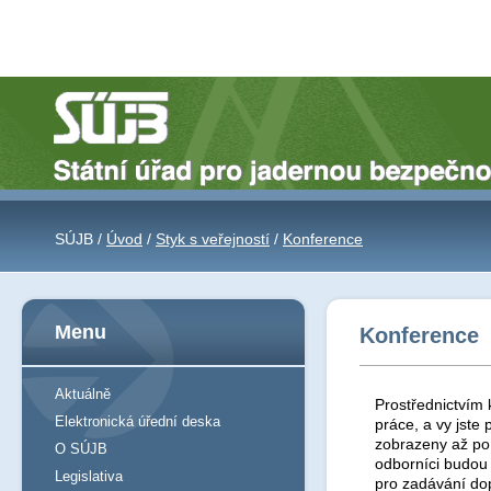
SÚJB /
Úvod
/
Styk s veřejností
/
Konference
Menu
Konference
Aktuálně
Prostřednictvím 
Elektronická úřední deska
práce, a vy jst
zobrazeny až po 
O SÚJB
odborníci budou
Legislativa
pro zadávání do