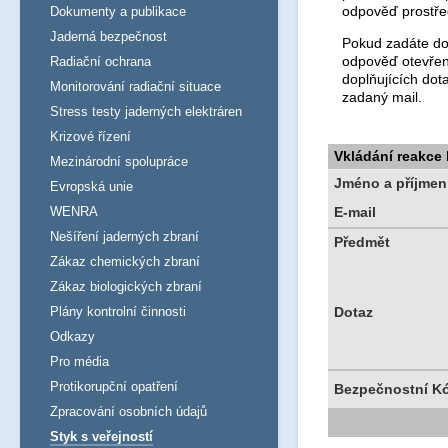
odpověď prostře
Dokumenty a publikace
Jaderná bezpečnost
Pokud zadáte dot
odpověď otevřen
Radiační ochrana
doplňujících dot
Monitorování radiační situace
zadaný mail.
Stress testy jaderných elektráren
Krizové řízení
Vkládání reakce
Mezinárodní spolupráce
Jméno a příjmen
Evropská unie
WENRA
E-mail
Nešíření jaderných zbraní
Předmět
Zákaz chemických zbraní
Zákaz biologických zbraní
Plány kontrolní činnosti
Dotaz
Odkazy
Pro média
Protikorupční opatření
Bezpečnostní K
Zpracování osobních údajů
Styk s veřejností