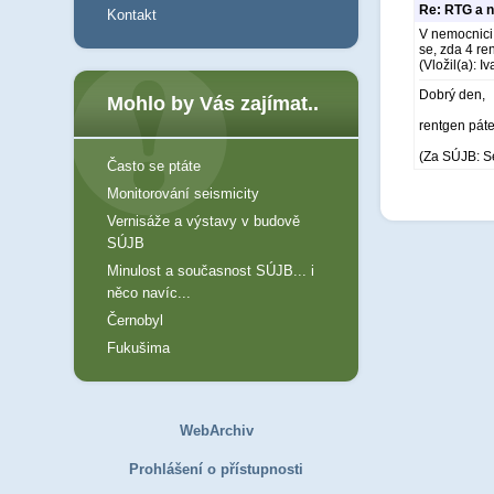
Re: RTG a n
Kontakt
V nemocnici 
se, zda 4 re
(Vložil(a): Iv
Dobrý den,
Mohlo by Vás zajímat..
rentgen páte
(Za SÚJB: S
Často se ptáte
Monitorování seismicity
Vernisáže a výstavy v budově
SÚJB
Minulost a současnost SÚJB... i
něco navíc...
Černobyl
Fukušima
WebArchiv
Prohlášení o přístupnosti