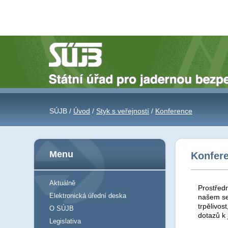
SÚJB /
Úvod
/
Styk s veřejností
/
Konference
Menu
Konfer
Aktuálně
Prostředn
Elektronická úřední deska
našem se
trpělivos
O SÚJB
dotazů k
Legislativa