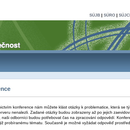
SÚJB
|
SÚRO
|
SÚJC
ence
ictvím konference nám můžete klást otázky k problematice, která se tý
rveru nenalezli. Zadané otázky budou zobrazeny až po jejich zaevidová
t, naši odborníci budou potřebovat čas na zpracování odpovědí. Konfer
 již probíranému tématu. Současně je možné vyžádat odpověď prostřed