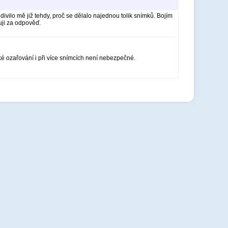
ivilo mě již tehdy, proč se dělalo najednou tolik snímků. Bojím
uji za odpověď.
ké ozařování i při více snímcích není nebezpečné.