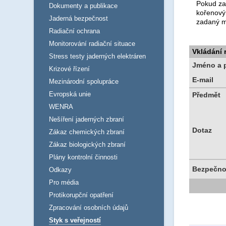
Pokud za
Dokumenty a publikace
kořenový
Jaderná bezpečnost
zadaný m
Radiační ochrana
Monitorování radiační situace
Vkládání
Stress testy jaderných elektráren
Jméno a p
Krizové řízení
E-mail
Mezinárodní spolupráce
Evropská unie
Předmět
WENRA
Nešíření jaderných zbraní
Dotaz
Zákaz chemických zbraní
Zákaz biologických zbraní
Plány kontrolní činnosti
Bezpečno
Odkazy
Pro média
Protikorupční opatření
Zpracování osobních údajů
Styk s veřejností