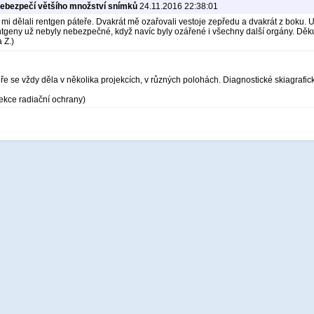
ebezpečí většího množství snímků
24.11.2016 22:38:01
mi dělali rentgen páteře. Dvakrát mě ozařovali vestoje zepředu a dvakrát z boku. Ud
ntgeny už nebyly nebezpečné, když navíc byly ozářené i všechny další orgány. Děk
a Z.)
ře se vždy děla v několika projekcích, v různých polohách. Diagnostické skiagrafic
ekce radiační ochrany)