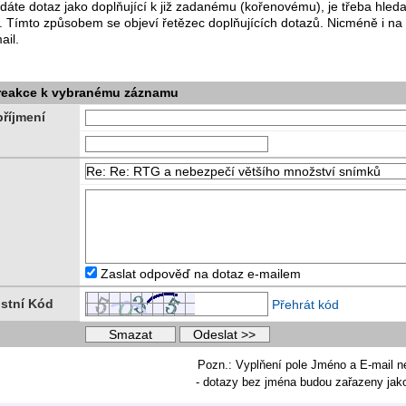
dáte dotaz jako doplňující k již zadanému (kořenovému), je třeba hle
. Tímto způsobem se objeví řetězec doplňujících dotazů. Nicméně i na
ail.
 reakce k vybranému záznamu
říjmení
Zaslat odpověď na dotaz e-mailem
stní Kód
Přehrát kód
Pozn.: Vyplňení pole Jméno a E-mail n
- dotazy bez jména budou zařazeny ja