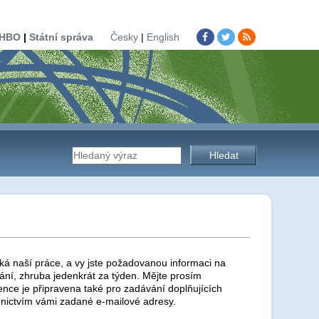
HBO
|
Státní správa
Česky
|
English
Vyhledávání
na
stránkách
ká naší práce, a vy jste požadovanou informaci na
ní, zhruba jedenkrát za týden. Mějte prosím
ence je připravena také pro zadávání doplňujících
nictvím vámi zadané e-mailové adresy.
úřadu