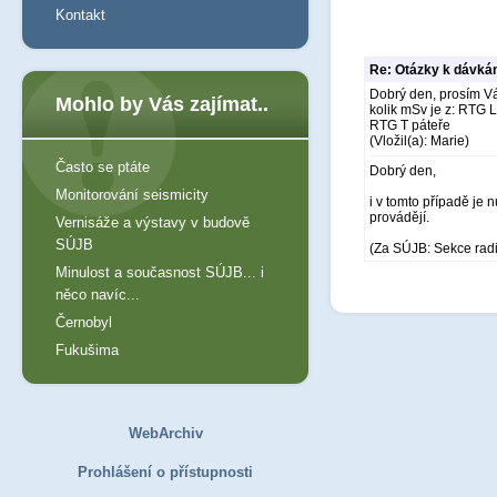
Kontakt
Re: Otázky k dávkám
Dobrý den, prosím Vá
Mohlo by Vás zajímat..
kolik mSv je z: RTG 
RTG T páteře
(Vložil(a): Marie)
Často se ptáte
Dobrý den,
Monitorování seismicity
i v tomto případě je 
provádějí.
Vernisáže a výstavy v budově
SÚJB
(Za SÚJB: Sekce rad
Minulost a současnost SÚJB... i
něco navíc...
Černobyl
Fukušima
WebArchiv
Prohlášení o přístupnosti