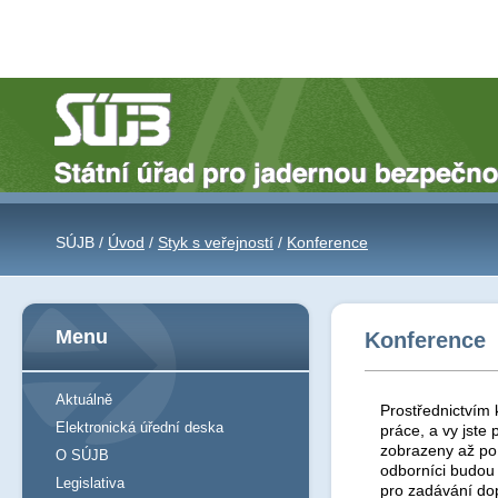
SÚJB /
Úvod
/
Styk s veřejností
/
Konference
Menu
Konference
Aktuálně
Prostřednictvím 
Elektronická úřední deska
práce, a vy jst
zobrazeny až po 
O SÚJB
odborníci budou
Legislativa
pro zadávání do