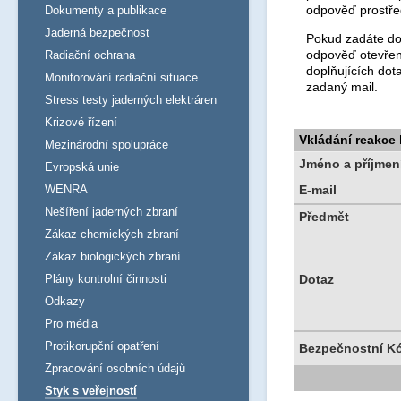
odpověď prostře
Dokumenty a publikace
Jaderná bezpečnost
Pokud zadáte dot
odpověď otevřen
Radiační ochrana
doplňujících dot
Monitorování radiační situace
zadaný mail.
Stress testy jaderných elektráren
Krizové řízení
Vkládání reakce
Mezinárodní spolupráce
Jméno a příjmen
Evropská unie
WENRA
E-mail
Nešíření jaderných zbraní
Předmět
Zákaz chemických zbraní
Zákaz biologických zbraní
Plány kontrolní činnosti
Dotaz
Odkazy
Pro média
Protikorupční opatření
Bezpečnostní K
Zpracování osobních údajů
Styk s veřejností