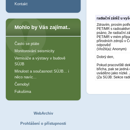
Kontakt
radiační zátěž u vy
Zdravím, prosím potře
Mohlo by Vás zajímat..
PET/MR s radioaktiv
psáno, že radiační zá
PET/MR v mém případě
přírodních zdrojů v Č
Často se ptáte
odpověď
(Vložil(a): Anonym)
Monitorování seismicity
Dobrý den,
Vernisáže a výstavy v budově
SÚJB
Pokud pracoviště dek
břicha, pak se jedná 
Minulost a současnost SÚJB... i
uváděno jako nízké. J
něco navíc...
(Za SÚJB: Sekce rad
Černobyl
Fukušima
WebArchiv
Prohlášení o přístupnosti