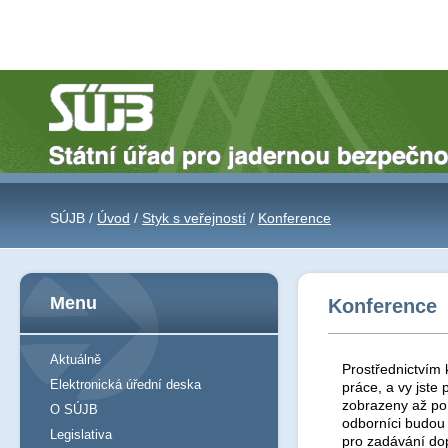
SÚJB /
Úvod
/
Styk s veřejností
/
Konference
Menu
Konference
Aktuálně
Prostřednictvím 
Elektronická úřední deska
práce, a vy jst
zobrazeny až po 
O SÚJB
odborníci budou
Legislativa
pro zadávání do