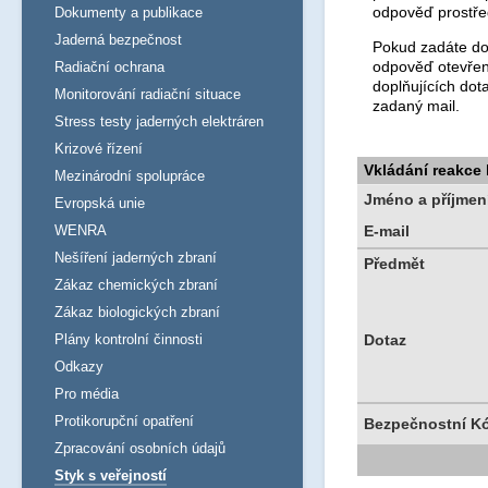
odpověď prostře
Dokumenty a publikace
Jaderná bezpečnost
Pokud zadáte dot
odpověď otevřen
Radiační ochrana
doplňujících dot
Monitorování radiační situace
zadaný mail.
Stress testy jaderných elektráren
Krizové řízení
Vkládání reakce
Mezinárodní spolupráce
Jméno a příjmen
Evropská unie
WENRA
E-mail
Nešíření jaderných zbraní
Předmět
Zákaz chemických zbraní
Zákaz biologických zbraní
Plány kontrolní činnosti
Dotaz
Odkazy
Pro média
Protikorupční opatření
Bezpečnostní K
Zpracování osobních údajů
Styk s veřejností