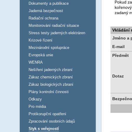
Pokud za
Dokumenty a publikace
kořenový
Jaderná bezpečnost
zadaný m
Radiační ochrana
Monitorování radiační situace
Vkládání
Stress testy jaderných elektráren
Jméno a p
Krizové řízení
E-mail
Mezinárodní spolupráce
Evropská unie
Předmět
WENRA
Nešíření jaderných zbraní
Dotaz
Zákaz chemických zbraní
Zákaz biologických zbraní
Plány kontrolní činnosti
Bezpečno
Odkazy
Pro média
Protikorupční opatření
Zpracování osobních údajů
Styk s veřejností