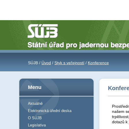
SÚJB /
Úvod
/
Styk s veřejností
/
Konference
Menu
Konfer
Aktuálně
Prostředn
Elektronická úřední deska
našem se
trpělivos
O SÚJB
dotazů k
Legislativa