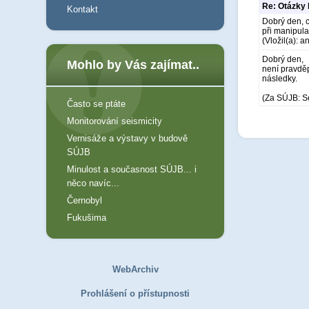
Re: Otázky 
Kontakt
Dobrý den, ch
při manipula
(Vložil(a): 
Dobrý den,
Mohlo by Vás zajímat..
není pravděp
následky.
(Za SÚJB: S
Často se ptáte
Monitorování seismicity
Vernisáže a výstavy v budově
SÚJB
Minulost a současnost SÚJB... i
něco navíc...
Černobyl
Fukušima
WebArchiv
Prohlášení o přístupnosti