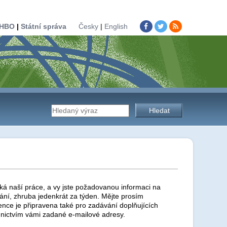
HBO
|
Státní správa
Česky
|
English
Vyhledávání
na
stránkách
ká naší práce, a vy jste požadovanou informaci na
ní, zhruba jedenkrát za týden. Mějte prosím
ence je připravena také pro zadávání doplňujících
nictvím vámi zadané e-mailové adresy.
úřadu