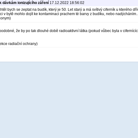
k dávkám ionizujícího záření
17.12.2022 18:56:02
těl bych se zeptat na budík, který je 50. Let starý a má svítivý ciferník u kterého dř
ci v bytě mohlo dojít ke kontaminaci prachem té barvy z budíku, nebo nadýcháním. A 
anonym)
odobné, že by po tak dlouhé době radioaktivní látka (pokud vůbec byla v cifernící
ekce radiační ochrany)