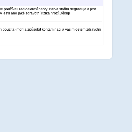
íve používali radioaktivní barvy. Barva stářím degraduje a jestli
jestli ano jaké zdravotní rizika hrozí.Děkuji
ch použita) mohla způsobit kontaminaci a vašim dětem zdravotní