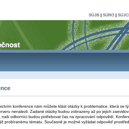
SÚJB
|
SÚRO
|
SÚJC
ence
ictvím konference nám můžete klást otázky k problematice, která se tý
rveru nenalezli. Zadané otázky budou zobrazeny až po jejich zaevidová
t, naši odborníci budou potřebovat čas na zpracování odpovědí. Konfer
 již probíranému tématu. Současně je možné vyžádat odpověď prostřed