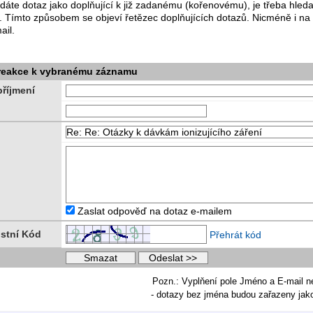
dáte dotaz jako doplňující k již zadanému (kořenovému), je třeba hle
. Tímto způsobem se objeví řetězec doplňujících dotazů. Nicméně i na
ail.
 reakce k vybranému záznamu
říjmení
Zaslat odpověď na dotaz e-mailem
stní Kód
Přehrát kód
Pozn.: Vyplňení pole Jméno a E-mail n
- dotazy bez jména budou zařazeny ja