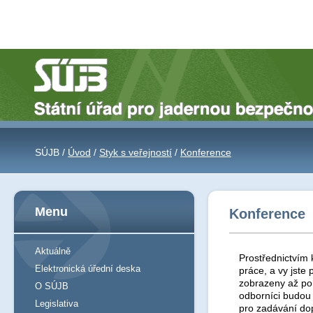
SÚJB /
Úvod
/
Styk s veřejností
/
Konference
Menu
Konference
Aktuálně
Prostřednictvím 
Elektronická úřední deska
práce, a vy jst
zobrazeny až po 
O SÚJB
odborníci budou
Legislativa
pro zadávání do