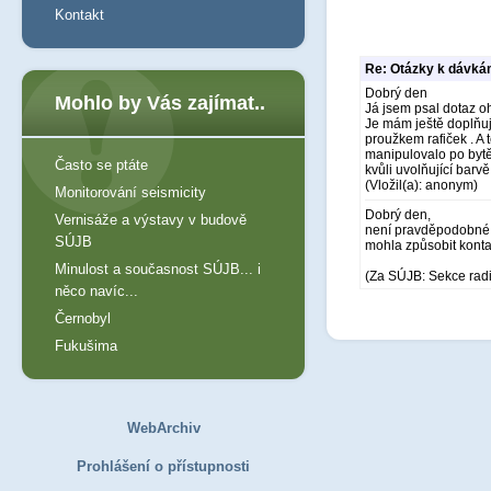
Kontakt
Re: Otázky k dávkám
Dobrý den
Mohlo by Vás zajímat..
Já jsem psal dotaz o
Je mám ještě doplňují
proužkem rafiček . A 
manipulovalo po bytě 
Často se ptáte
kvůli uvolňující barv
(Vložil(a): anonym)
Monitorování seismicity
Dobrý den,
Vernisáže a výstavy v budově
není pravděpodobné, ž
SÚJB
mohla způsobit konta
Minulost a současnost SÚJB... i
(Za SÚJB: Sekce rad
něco navíc...
Černobyl
Fukušima
WebArchiv
Prohlášení o přístupnosti