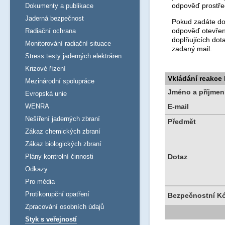
odpověď prostře
Dokumenty a publikace
Jaderná bezpečnost
Pokud zadáte dot
odpověď otevřen
Radiační ochrana
doplňujících dot
Monitorování radiační situace
zadaný mail.
Stress testy jaderných elektráren
Krizové řízení
Vkládání reakce
Mezinárodní spolupráce
Jméno a příjmen
Evropská unie
WENRA
E-mail
Nešíření jaderných zbraní
Předmět
Zákaz chemických zbraní
Zákaz biologických zbraní
Plány kontrolní činnosti
Dotaz
Odkazy
Pro média
Protikorupční opatření
Bezpečnostní K
Zpracování osobních údajů
Styk s veřejností