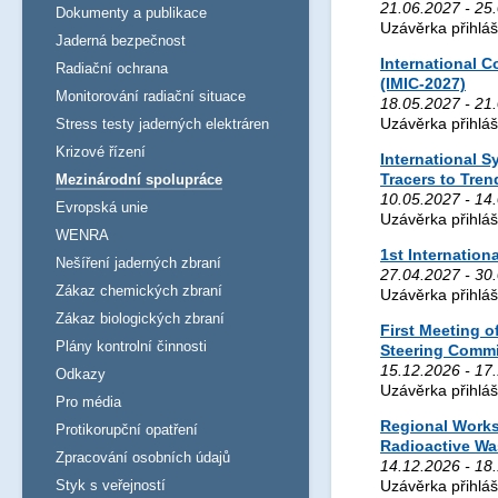
21.06.2027 - 25.
Dokumenty a publikace
Uzávěrka přihlá
Jaderná bezpečnost
International C
Radiační ochrana
(IMIC-2027)
Monitorování radiační situace
18.05.2027 - 21.
Uzávěrka přihlá
Stress testy jaderných elektráren
Krizové řízení
International 
Tracers to Tren
Mezinárodní spolupráce
10.05.2027 - 14.
Evropská unie
Uzávěrka přihlá
WENRA
1st Internatio
Nešíření jaderných zbraní
27.04.2027 - 30
Zákaz chemických zbraní
Uzávěrka přihlá
Zákaz biologických zbraní
First Meeting o
Plány kontrolní činnosti
Steering Commi
15.12.2026 - 17.
Odkazy
Uzávěrka přihlá
Pro média
Regional Works
Protikorupční opatření
Radioactive Was
Zpracování osobních údajů
14.12.2026 - 18.
Styk s veřejností
Uzávěrka přihlá