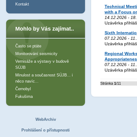
Kontakt
Technical Meeti
with a Focus o
14.12.2026 - 18.
Uzávěrka přihlá
Mohlo by Vás zajímat..
Sixth Internat
07.12.2026 - 11
Uzávěrka přihlá
Často se ptáte
Regional Works
Monitorování seismicity
Appropriateness
Vernisáže a výstavy v budově
07.12.2026 - 11
SÚJB
Uzávěrka přihlá
Minulost a současnost SÚJB... i
něco navíc...
Stránka
1
/11
Černobyl
Fukušima
WebArchiv
Prohlášení o přístupnosti