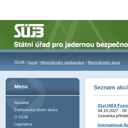
SÚJB /
Úvod
/
Mezinárodní spolupráce
/
Mezinárodní akce
Menu
Seznam akcí 
Aktuálně
31st IAEA Fusi
Elektronická úřední deska
04.10.2027 - 09.
Uzávěrka přihlá
O SÚJB
Legislativa
International 