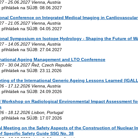
27 - 25.06.2027 Vienna, Austria
 přihlášek na SÚJB: 08.06.2027
ional Conference on Integrated Medical Imaging in Cardiovascular
27 - 21.05.2027 Vienna, Austria
 přihlášek na SÚJB: 04.05.2027
ional Symposium on Isotope Hydrology - Shaping the Future of Wa
27 - 14.05.2027 Vienna, Austria
 přihlášek na SÚJB: 27.04.2027
ernational Ageing Management and LTO Conference
27 - 30.04.2027 Řež, Czech Republic
 přihlášek na SÚJB: 23.11.2026
eting of the International Generic Ageing Lessons Learned (IGAL
26 - 17.12.2026 Vienna, Austria
 přihlášek na SÚJB: 24.09.2026
 Workshop on Radiological Environmental Impact Assessment for
s
26 - 18.12.2026 Lisbon, Portugal
 přihlášek na SÚJB: 17.07.2026
l Meeting on the Safety Aspects of the Construction of Nuclear I
f Specific Safety Guide SSG No. 38