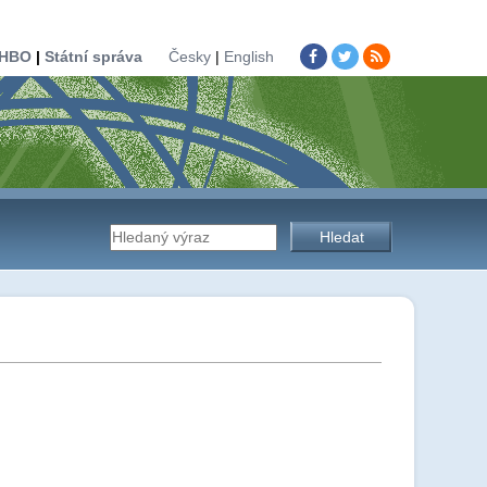
HBO
|
Státní správa
Česky
|
English
Vyhledávání
na
stránkách
úřadu