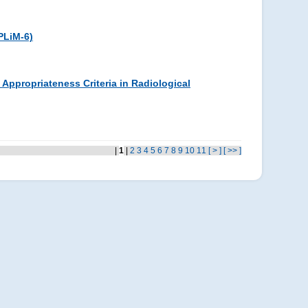
PLiM-6)
Appropriateness Criteria in Radiological
|
1
|
2
3
4
5
6
7
8
9
10
11
[ > ]
[ >> ]