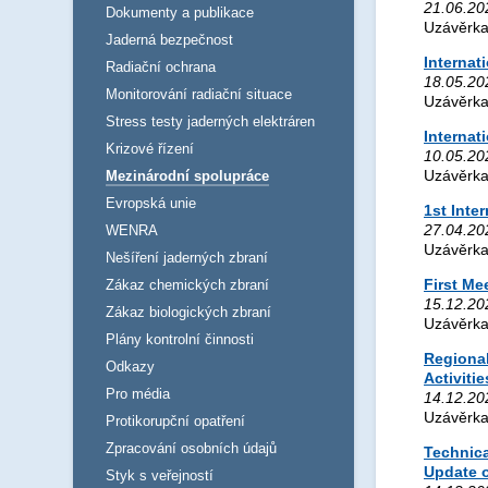
21.06.20
Dokumenty a publikace
Uzávěrka
Jaderná bezpečnost
Internat
Radiační ochrana
18.05.20
Monitorování radiační situace
Uzávěrka
Stress testy jaderných elektráren
Internat
Krizové řízení
10.05.20
Uzávěrka
Mezinárodní spolupráce
Evropská unie
1st Int
27.04.20
WENRA
Uzávěrka
Nešíření jaderných zbraní
First Me
Zákaz chemických zbraní
15.12.20
Zákaz biologických zbraní
Uzávěrka
Plány kontrolní činnosti
Regional
Odkazy
Activitie
Pro média
14.12.20
Uzávěrka
Protikorupční opatření
Zpracování osobních údajů
Technica
Update o
Styk s veřejností