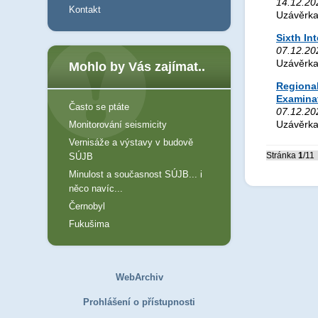
14.12.202
Kontakt
Uzávěrka
Sixth In
07.12.20
Uzávěrka
Mohlo by Vás zajímat..
Regional
Examina
Často se ptáte
07.12.20
Uzávěrka
Monitorování seismicity
Vernisáže a výstavy v budově
Stránka
1
/11
SÚJB
Minulost a současnost SÚJB... i
něco navíc...
Černobyl
Fukušima
WebArchiv
Prohlášení o přístupnosti