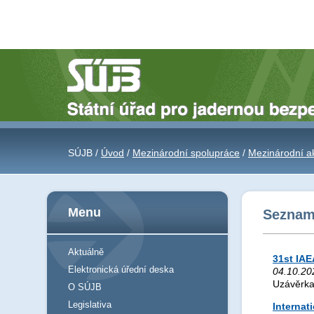
SÚJB /
Úvod
/
Mezinárodní spolupráce
/
Mezinárodní a
Menu
Seznam 
Aktuálně
31st IA
Elektronická úřední deska
04.10.20
Uzávěrka
O SÚJB
Legislativa
Internat