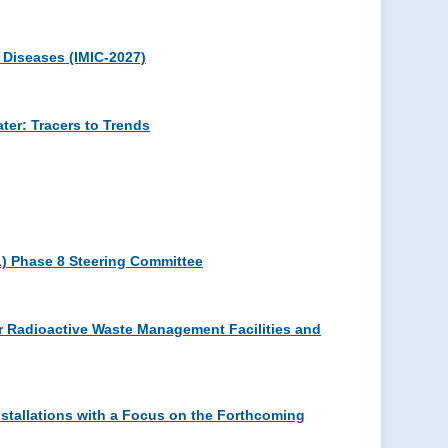
 Diseases (IMIC-2027)
ter: Tracers to Trends
L) Phase 8 Steering Committee
 Radioactive Waste Management Facilities and
nstallations with a Focus on the Forthcoming