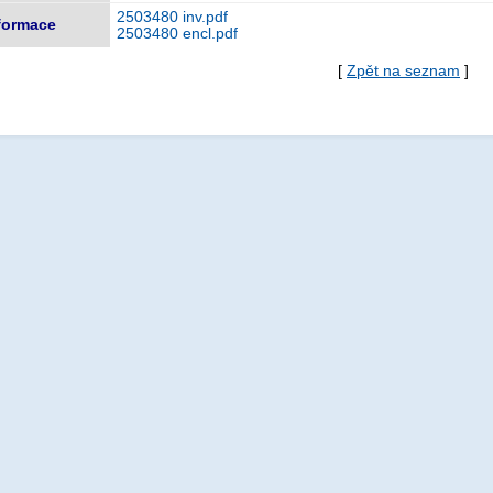
2503480 inv.pdf
nformace
2503480 encl.pdf
[
Zpět na seznam
]