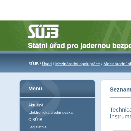
SÚJB /
Úvod
/
Mezinárodní spolupráce
/
Mezinárodní a
Menu
Seznam 
Aktuálně
Technica
Elektronická úřední deska
Instrum
O SÚJB
Legislativa