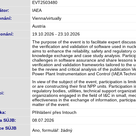
EVT2503480
átor:
IAEA
onání:
Vienna/virtually
Austria
onání:
19.10.2026 - 23.10.2026
The purpose of the event is to facilitate expert discu
the verification and validation of software used in nuc
aims to enhance the reliability, safety and regulatory 
knowledge exchange and case study analysis. Particip
challenges in software assurance and share lessons l
verification and validation frameworks tailored to the 
be the review and critical analysis of the publication V
Power Plant Instrumentation and Control (IAEA Techni
In view of the subject of the event, participation is l
or are constructing their first NPP units. Participation i
regulatory bodies, utilities, technical support organiz
i:
organizations engaged in the field of I&C in small, 
effectiveness in the exchange of information, participa
matter of the event.
ka:
Přihlášení přes Intouch
a SÚJB:
08.07.2026
ce SÚJB
Ano, formulář: žádný