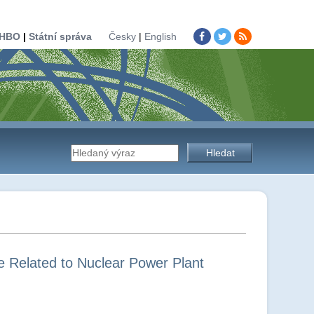
HBO
|
Státní správa
Česky
|
English
Vyhledávání
na
stránkách
re Related to Nuclear Power Plant
úřadu