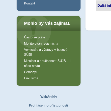
Kontakt
Další i
Mohlo by Vás zajímat..
Často se ptáte
Monitorování seismicity
Vernisáže a výstavy v budově
SÚJB
Minulost a současnost SÚJB... i
něco navíc...
Černobyl
Fukušima
WebArchiv
Prohlášení o přístupnosti