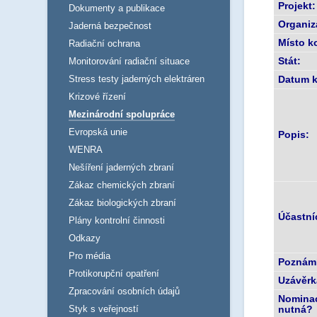
Projekt:
Dokumenty a publikace
Organiz
Jaderná bezpečnost
Místo k
Radiační ochrana
Stát:
Monitorování radiační situace
Stress testy jaderných elektráren
Datum k
Krizové řízení
Mezinárodní spolupráce
Evropská unie
Popis:
WENRA
Nešíření jaderných zbraní
Zákaz chemických zbraní
Zákaz biologických zbraní
Účastníc
Plány kontrolní činnosti
Odkazy
Pro média
Poznám
Protikorupční opatření
Uzávěrk
Zpracování osobních údajů
Nomina
Styk s veřejností
nutná?