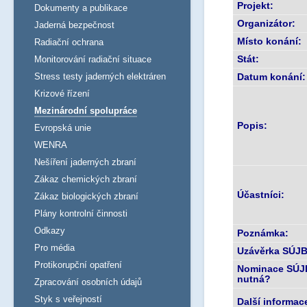
Projekt:
Dokumenty a publikace
Organizátor:
Jaderná bezpečnost
Místo konání:
Radiační ochrana
Stát:
Monitorování radiační situace
Stress testy jaderných elektráren
Datum konání:
Krizové řízení
Mezinárodní spolupráce
Popis:
Evropská unie
WENRA
Nešíření jaderných zbraní
Zákaz chemických zbraní
Účastníci:
Zákaz biologických zbraní
Plány kontrolní činnosti
Odkazy
Poznámka:
Pro média
Uzávěrka SÚJB
Protikorupční opatření
Nominace SÚJ
nutná?
Zpracování osobních údajů
Styk s veřejností
Další informac