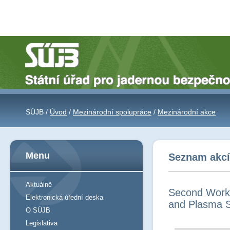
SÚJB /
Úvod
/
Mezinárodní spolupráce
/
Mezinárodní akce
Menu
Seznam akcí 
Aktuálně
Second Worksh
Elektronická úřední deska
and Plasma 
O SÚJB
Legislativa