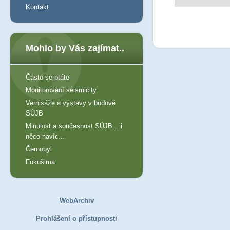
Kontakt
Mohlo by Vás zajímat..
Často se ptáte
Monitorování seismicity
Vernisáže a výstavy v budově
SÚJB
Minulost a současnost SÚJB... i
něco navíc...
Černobyl
Fukušima
WebArchiv
Prohlášení o přístupnosti