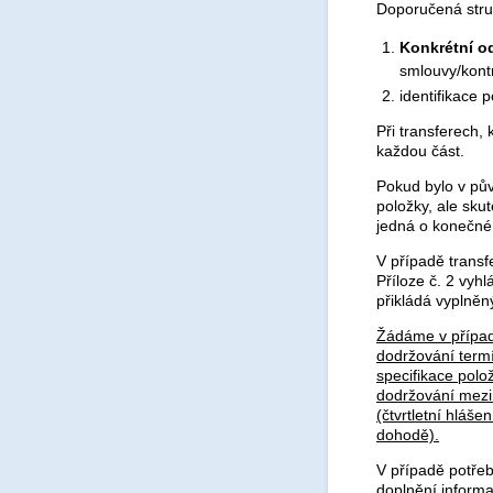
Doporučená struk
Konkrétní o
smlouvy/kontr
identifikace 
Při transferech,
každou část.
Pokud bylo v pů
položky, ale sku
jedná o konečné
V případě transf
Příloze č. 2 vyh
přikládá vyplněný
Žádáme v případě
dodržování termí
specifikace polo
dodržování mezin
(čtvrtletní hláš
dohodě).
V případě potřeb
doplnění informa