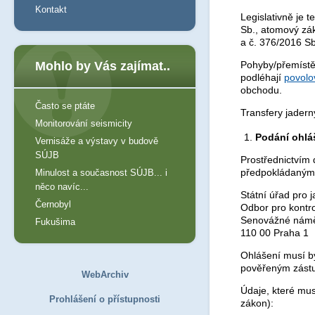
Kontakt
Legislativně je 
Sb., atomový zák
a č. 376/2016 Sb
Mohlo by Vás zajímat..
Pohyby/přemístě
podléhají
povolo
obchodu.
Často se ptáte
Transfery jadern
Monitorování seismicity
Podání ohlá
Vernisáže a výstavy v budově
SÚJB
Prostřednictvím
předpokládaným 
Minulost a současnost SÚJB... i
něco navíc...
Státní úřad pro
Černobyl
Odbor pro kontr
Senovážné námě
Fukušima
110 00 Praha 1
Ohlášení musí b
pověřeným zást
WebArchiv
Údaje, které mus
Prohlášení o přístupnosti
zákon):