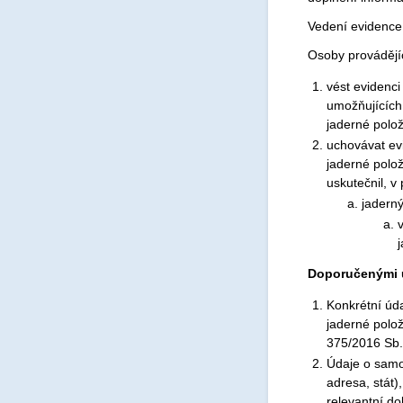
Vedení evidence
Osoby provádějíc
vést evidenc
umožňujících
jaderné polož
uchovávat ev
jaderné polož
uskutečnil, v
jadern
Doporučenými ú
Konkrétní úda
jaderné polož
375/2016 Sb.
Údaje o samo
adresa, stát)
relevantní d