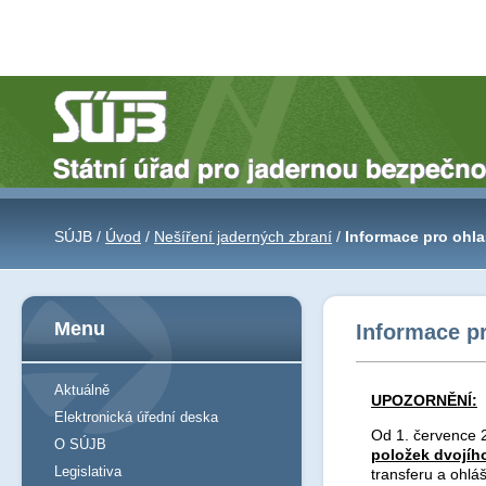
SÚJB /
Úvod
/
Nešíření jaderných zbraní
/
Informace pro ohla
Menu
Informace pr
Aktuálně
UPOZORNĚNÍ:
Elektronická úřední deska
Od 1. července 
O SÚJB
položek dvojího
Legislativa
transferu a ohláš