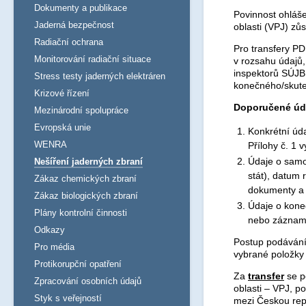
Dokumenty a publikace
Povinnost ohláše
Jaderná bezpečnost
oblasti (VPJ) zů
Radiační ochrana
Pro transfery PD
Monitorování radiační situace
v rozsahu údajů,
inspektorů SÚJB.
Stress testy jaderných elektráren
konečného/skute
Krizové řízení
Doporučené úda
Mezinárodní spolupráce
Evropská unie
Konkrétní úda
WENRA
Přílohy č. 1 
Údaje o samo
Nešíření jaderných zbraní
stát), datum 
Zákaz chemických zbraní
dokumenty a 
Zákaz biologických zbraní
Údaje o kone
Plány kontrolní činnosti
nebo záznam 
Odkazy
Postup podávání 
Pro média
vybrané položky 
Protikorupční opatření
Za
transfer
se p
Zpracování osobních údajů
oblasti – VPJ, p
Styk s veřejností
mezi Českou repu