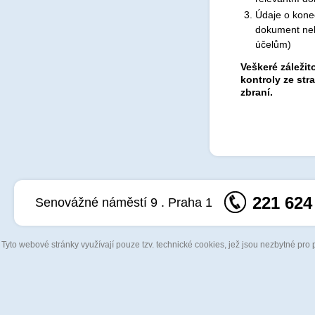
Údaje o kone
dokument neb
účelům)
Veškeré záležit
kontroly ze str
zbraní.
221 624
Senovážné náměstí 9 . Praha 1
Tyto webové stránky využívají pouze tzv. technické cookies, jež jsou nezbytné pro