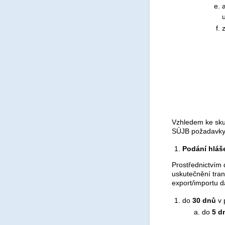
u
Vzhledem ke skut
SÚJB požadavky 
Podání hláše
Prostřednictvím
uskutečnění tran
export/importu d
do
30 dnů
v 
do
5 d