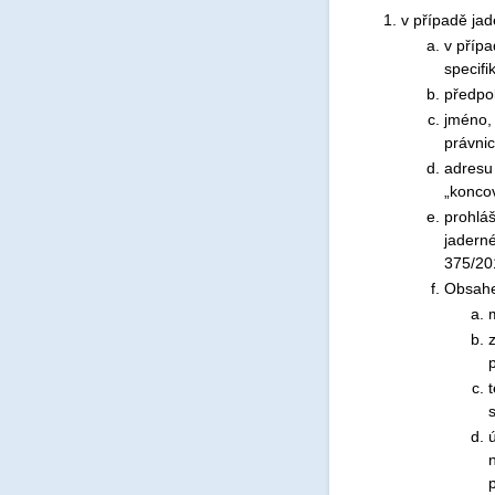
v případě jad
v přípa
specifi
předpo
jméno, 
právni
adresu 
„koncov
prohlá
jaderné
375/20
Obsahe
t
n