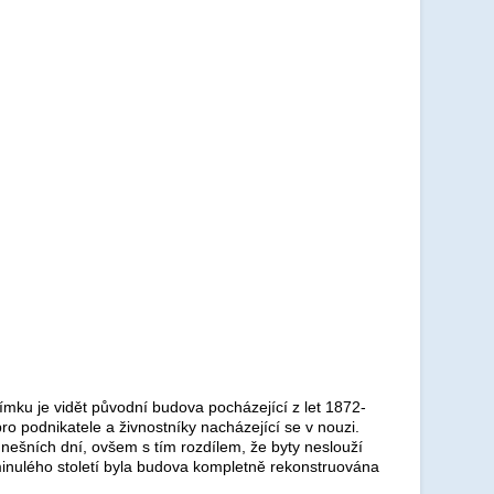
mku je vidět původní budova pocházející z let 1872-
o podnikatele a živnostníky nacházející se v nouzi.
o dnešních dní, ovšem s tím rozdílem, že byty neslouží
 minulého století byla budova kompletně rekonstruována