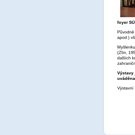
foyer S
Původně s
apod.) vš
Myšlenku
(Zlín, 19
dalších 
zahraničn
Výstavy 
uváděn
Výstavní