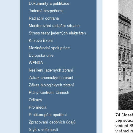
Dokumenty a publikace
Jaderná bezpečnost
Radiační ochrana
Monitorování radiační situace
Stress testy jaderných elektráren
Krizové řízení
Mezinárodní spolupráce
Evropská unie
WENRA
Nešíření jaderných zbraní
Zákaz chemických zbraní
Zákaz biologických zbraní
Plány kontrolní činnosti
Odkazy
Pro média
Protikorupční opatření
74 (Josef
Její souč
Zpracování osobních údajů
vedení SÚ
Styk s veřejností
v rámci 