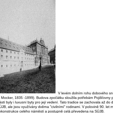
V levém dolním rohu dobového sní
 Mocker, 1835 -1899). Budova zpočátku sloužila potřebám Pojišťovny pr
ástí byly i luxusní byty pro její vedení. Tato tradice se zachovala až d
JB, ale jsou využívány dvěma "civilními" rodinami. V polovině 90. let
rekonstrukce celého náměstí a postupně celá převedena na SÚJB.