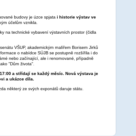
uované budovy je úzce spjata
i historie výstav ve
kým účelům vznikla.
ky na technické vybavení výstavních prostor (čidla
ou senátu VŠUP, akademickým malířem Borisem Jirků
nformace o nabídce SÚJB se postupně rozšířila i do
ámé nebo začínající, ale i renomované, případně
 jako "Dům života".
7:00 a střídají se každý měsíc. Nová výstava je
vi a ukázce díla.
da některý ze svých exponátů daruje státu.