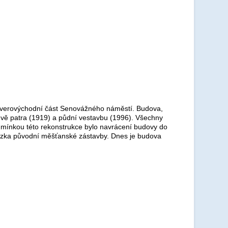
everovýchodní část Senovážného náměstí. Budova,
 dvě patra (1919) a půdní vestavbu (1996). Všechny
dmínkou této rekonstrukce bylo navrácení budovy do
ázka původní měšťanské zástavby. Dnes je budova