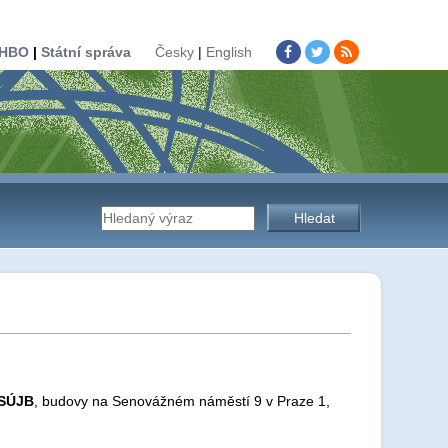
HBO
|
Státní správa
Česky
|
English
Vyhledávání
na
stránkách
 SÚJB
, budovy na Senovážném náměstí 9 v Praze 1,
úřadu