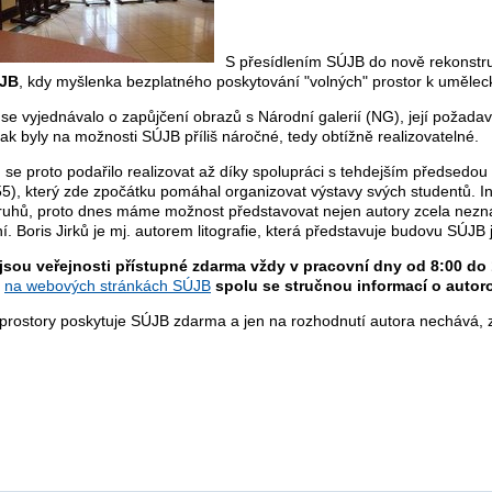
S přesídlením SÚJB do nově rekonstr
ÚJB
, kdy myšlenka bezplatného poskytování "volných" prostor k umělec
e vyjednávalo o zapůjčení obrazů s Národní galerií (NG), její požadav
ak byly na možnosti SÚJB příliš náročné, tedy obtížně realizovatelné.
 se proto podařilo realizovat až díky spolupráci s tehdejším předsed
55), který zde zpočátku pomáhal organizovat výstavy svých studentů. I
kruhů, proto dnes máme možnost představovat nejen autory zcela nezn
í. Boris Jirků je mj. autorem litografie, která představuje budovu SÚJB
jsou veřejnosti přístupné zdarma vždy v pracovní dny od 8:00 do 1
a
na webových stránkách SÚJB
spolu se stručnou informací o autoro
 prostory poskytuje SÚJB zdarma a jen na rozhodnutí autora nechává, z