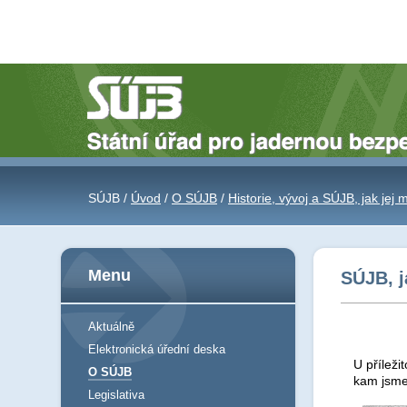
SÚJB /
Úvod
/
O SÚJB
/
Historie, vývoj a SÚJB, jak jej
Menu
SÚJB, j
Aktuálně
Elektronická úřední deska
U příleži
O SÚJB
kam jsme 
Legislativa