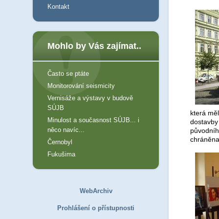
Kontakt
Mohlo by Vás zajímat..
Často se ptáte
Monitorování seismicity
Vernisáže a výstavy v budově
SÚJB
která měl
Minulost a současnost SÚJB... i
dostavby
něco navíc...
původníh
chráněna
Černobyl
Fukušima
WebArchiv
Prohlášení o přístupnosti