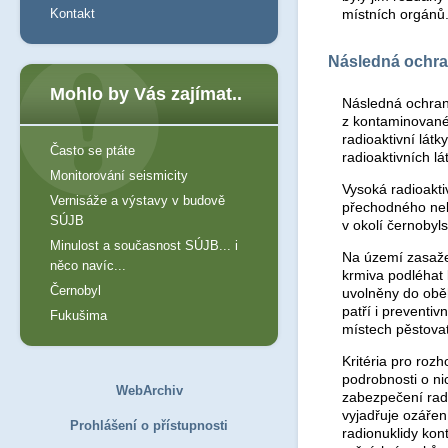
místních orgánů
Kontakt
Následná ochra
Mohlo by Vás zajímat..
Následná ochrann
z kontaminovanéh
radioaktivní lát
Často se ptáte
radioaktivních l
Monitorování seismicity
Vysoká radioakt
Vernisáže a výstavy v budově
přechodného nebo
SÚJB
v okolí černobyls
Minulost a současnost SÚJB... i
Na území zasaže
něco navíc...
krmiva podléhat 
Černobyl
uvolněny do oběh
patří i preventiv
Fukušima
místech pěstovat
Kritéria pro roz
podrobnosti o ni
WebArchiv
zabezpečení radi
vyjadřuje ozáře
Prohlášení o přístupnosti
radionuklidy ko