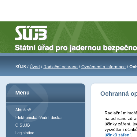
SÚJB /
Úvod
/
Radiační ochrana
/
Oznámení a informace
/
Och
Menu
Ochranná opa
Aktuálně
Radiační mimořád
Elektronická úřední deska
na ochranu zdrav
účinky záření, j
O SÚJB
vysvětlení účink
Legislativa
účinků záření
.