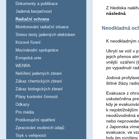
Dokumenty a publikace
Z hlediska naléh
Jaderná bezpečnost
následná
.
Radiační ochrana
Monitorování radiační situace
Neodkladná och
Stress testy jaderných elektráren
K neodkladným o
Krizové řízení
Mezinárodní spolupráce
Ukrytí se volí v 
jejich přenos at
Evropská unie
vnější ozáření (
WENRA
po vypadnutí rad
Nešíření jaderných zbraní
Jodová profylaxe
Zákaz chemických zbraní
štítné žlázy radio
Zákaz biologických zbraní
Evakuace z ohro
Plány kontrolní činnosti
uskutečněna prev
kdy je evakuován
Odkazy
k nejobtížnějším
Pro média
neodůvodněná ev
Protikorupční opatření
nebo neproveden
z Japonska víme
Zpracování osobních údajů
evakuace, ve vz
Styk s veřejností
byly jim rozdány 