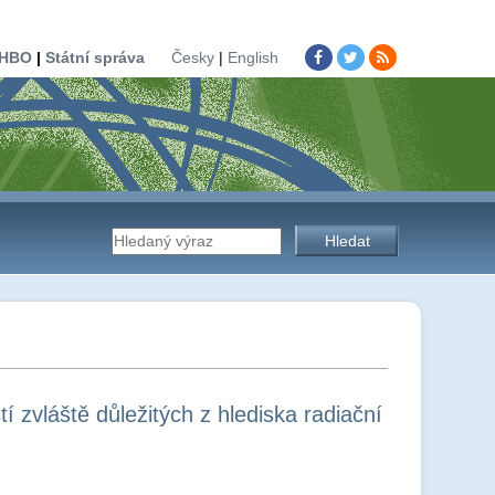
HBO
|
Státní správa
Česky
|
English
Vyhledávání
na
stránkách
í zvláště důležitých z hlediska radiační
úřadu