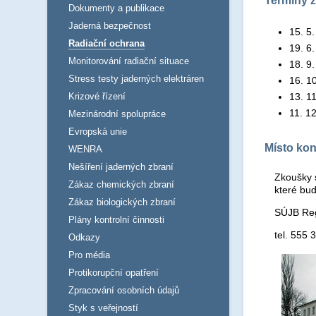
Termíny 
Dokumenty a publikace
Jaderná bezpečnost
15. 5
Radiační ochrana
19. 6
Monitorování radiační situace
18. 9
Stress testy jaderných elektráren
16. 1
13. 1
Krizové řízení
11. 1
Mezinárodní spolupráce
Evropská unie
Místo ko
WENRA
Nešíření jaderných zbraní
Zkoušky 
Zákaz chemických zbraní
které bud
Zákaz biologických zbraní
SÚJB Reg
Plány kontrolní činnosti
tel. 555 
Odkazy
Pro média
Protikorupční opatření
Zpracování osobních údajů
Styk s veřejností