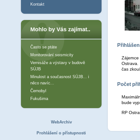
Kontakt
Mohlo by Vás zajímat..
Přihlášen
Často se ptáte
Monitorování seismicity
Zájemce 
Vernisáže a výstavy v budově
Ostrava.
SÚJB
čas zkou
Minulost a současnost SÚJB... i
něco navíc...
Počet př
Černobyl
Maximální
Fukušima
bude vyp
RP Ostra
WebArchiv
Prohlášení o přístupnosti