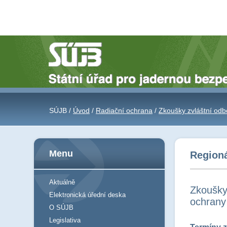
SÚJB /
Úvod
/
Radiační ochrana
/
Zkoušky zvláštní odb
Menu
Regioná
Aktuálně
Zkoušky 
Elektronická úřední deska
ochrany
O SÚJB
Legislativa