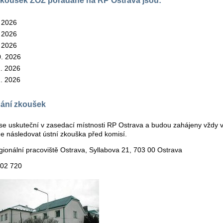
zkoušek ZOZ pořádané na RP Ostrava jsou:
. 2026
. 2026
. 2026
0. 2026
1. 2026
2. 2026
nání zkoušek
se uskuteční v zasedací místnosti RP Ostrava a budou zahájeny vždy v
e následovat ústní zkouška před komisí.
ionální pracoviště Ostrava, Syllabova 21, 703 00 Ostrava
302 720