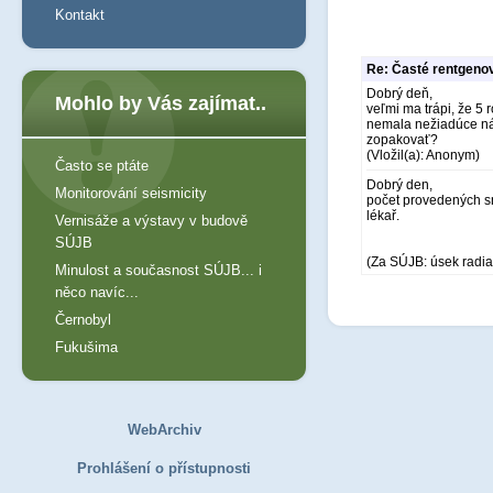
Kontakt
Re: Časté rentgeno
Dobrý deň,
Mohlo by Vás zajímat..
veľmi ma trápi, že 5 
nemala nežiadúce nás
zopakovať?
(Vložil(a): Anonym)
Často se ptáte
Dobrý den,
Monitorování seismicity
počet provedených sn
lékař.
Vernisáže a výstavy v budově
SÚJB
(Za SÚJB: úsek radia
Minulost a současnost SÚJB... i
něco navíc...
Černobyl
Fukušima
WebArchiv
Prohlášení o přístupnosti