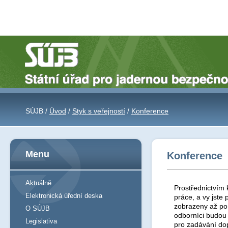
SÚJB /
Úvod
/
Styk s veřejností
/
Konference
Menu
Konference
Aktuálně
Prostřednictvím 
Elektronická úřední deska
práce, a vy jst
zobrazeny až po 
O SÚJB
odborníci budou
Legislativa
pro zadávání do