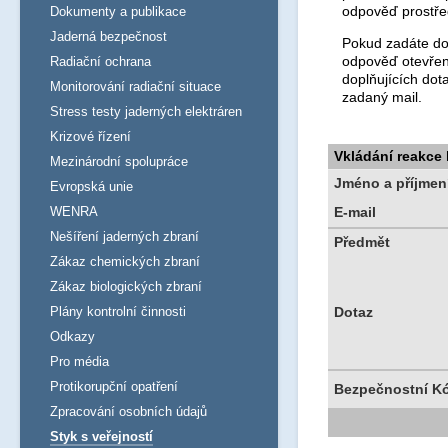
odpověď prostře
Dokumenty a publikace
Jaderná bezpečnost
Pokud zadáte dot
odpověď otevřen
Radiační ochrana
doplňujících dot
Monitorování radiační situace
zadaný mail.
Stress testy jaderných elektráren
Krizové řízení
Vkládání reakce
Mezinárodní spolupráce
Jméno a příjmen
Evropská unie
WENRA
E-mail
Nešíření jaderných zbraní
Předmět
Zákaz chemických zbraní
Zákaz biologických zbraní
Plány kontrolní činnosti
Dotaz
Odkazy
Pro média
Protikorupční opatření
Bezpečnostní K
Zpracování osobních údajů
Styk s veřejností