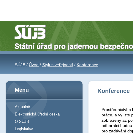
SÚJB /
Úvod
/
Styk s veřejností
/
Konference
Menu
Konference
Aktuálně
Prostřednictvím 
Elektronická úřední deska
práce, a vy jst
zobrazeny až po 
O SÚJB
odborníci budou
Legislativa
pro zadávání do