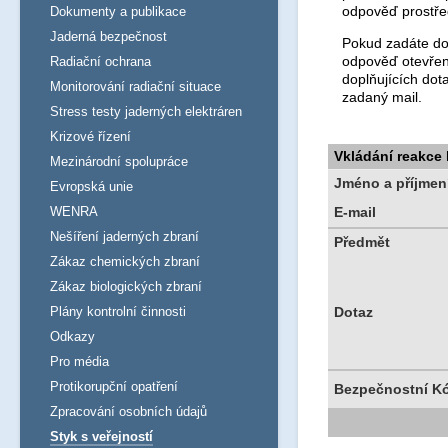
odpověď prostře
Dokumenty a publikace
Jaderná bezpečnost
Pokud zadáte dot
odpověď otevřen
Radiační ochrana
doplňujících dot
Monitorování radiační situace
zadaný mail.
Stress testy jaderných elektráren
Krizové řízení
Vkládání reakce
Mezinárodní spolupráce
Jméno a příjmen
Evropská unie
WENRA
E-mail
Nešíření jaderných zbraní
Předmět
Zákaz chemických zbraní
Zákaz biologických zbraní
Plány kontrolní činnosti
Dotaz
Odkazy
Pro média
Protikorupční opatření
Bezpečnostní K
Zpracování osobních údajů
Styk s veřejností