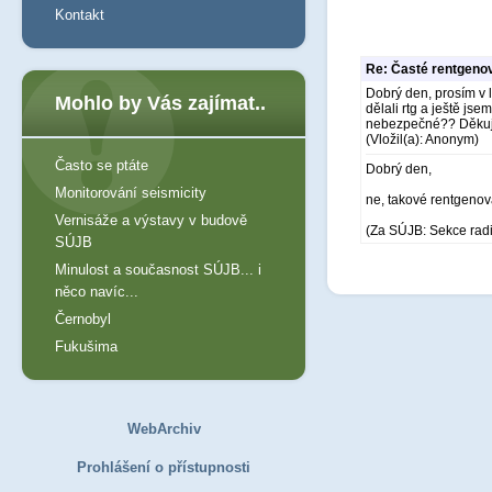
Kontakt
Re: Časté rentgeno
Dobrý den, prosím v 
Mohlo by Vás zajímat..
dělali rtg a ještě jse
nebezpečné?? Děkuj
(Vložil(a): Anonym)
Často se ptáte
Dobrý den,
Monitorování seismicity
ne, takové rentgeno
Vernisáže a výstavy v budově
(Za SÚJB: Sekce rad
SÚJB
Minulost a současnost SÚJB... i
něco navíc...
Černobyl
Fukušima
WebArchiv
Prohlášení o přístupnosti