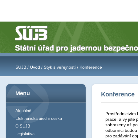
SÚJB /
Úvod
/
Styk s veřejností
/
Konference
Menu
Konference
Aktuálně
Prostřednictvím 
Elektronická úřední deska
práce, a vy jst
zobrazeny až po 
O SÚJB
odborníci budou
Legislativa
pro zadávání do