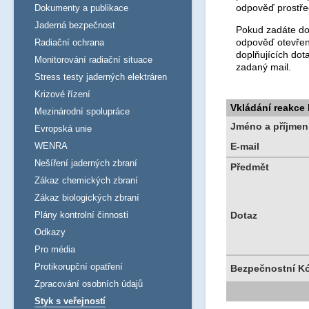
odpověď prostře
Dokumenty a publikace
Jaderná bezpečnost
Pokud zadáte dot
odpověď otevřen
Radiační ochrana
doplňujících dot
Monitorování radiační situace
zadaný mail.
Stress testy jaderných elektráren
Krizové řízení
Vkládání reakce
Mezinárodní spolupráce
Jméno a příjmen
Evropská unie
WENRA
E-mail
Nešíření jaderných zbraní
Předmět
Zákaz chemických zbraní
Zákaz biologických zbraní
Plány kontrolní činnosti
Dotaz
Odkazy
Pro média
Protikorupční opatření
Bezpečnostní K
Zpracování osobních údajů
Styk s veřejností