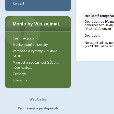
Kontakt
Re: Časté rentgeno
Dobrý den, od března
Mohlo by Vás zajímat..
nebezpečné? Děkuji
(Vložil(a): Anonym)
Dobrý den,
Často se ptáte
Ne, zubní snímky ne
Monitorování seismicity
(Za SÚJB: Sekce rad
Vernisáže a výstavy v budově
SÚJB
Minulost a současnost SÚJB... i
něco navíc...
Černobyl
Fukušima
WebArchiv
Prohlášení o přístupnosti