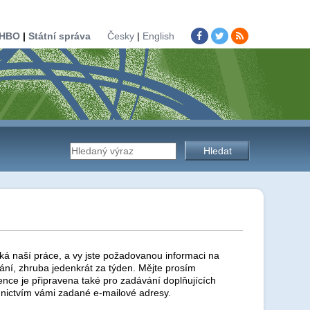
HBO
|
Státní správa
Česky
|
English
Vyhledávání
na
stránkách
ká naší práce, a vy jste požadovanou informaci na
ní, zhruba jedenkrát za týden. Mějte prosím
ence je připravena také pro zadávání doplňujících
nictvím vámi zadané e-mailové adresy.
úřadu