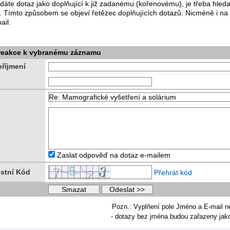
dáte dotaz jako doplňující k již zadanému (kořenovému), je třeba hle
. Tímto způsobem se objeví řetězec doplňujících dotazů. Nicméně i na
ail.
 reakce k vybranému záznamu
říjmení
Zaslat odpověď na dotaz e-mailem
stní Kód
Přehrát kód
Pozn.: Vyplňení pole Jméno a E-mail n
- dotazy bez jména budou zařazeny ja