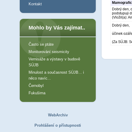
Mamografick
Kontakt
Dobrý den, d
podstupuji d
(Vložil(a): 
Dobrý den,
Mohlo by Vás zajímat..
účinek ozář
(Za SÚJB: S
Často se ptáte
Monitorování seismicity
Vernisáže a výstavy v budově
SÚJB
Minulost a současnost SÚJB... i
něco navíc...
Černobyl
Fukušima
WebArchiv
Prohlášení o přístupnosti