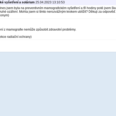
é vyšetření a solárium
25.04.2023 13:10:53
nes jsem byla na preventivním mamografickém vyšetření a tři hodiny poté jsem šla
ruhé ozáření. Mohla jsem si tímto nerozvážným krokem ublížit? Děkuji za odpověď.
Anonym)
ení z mamografie nemůže způsobit zdravotní problémy.
ekce radiační ochrany)