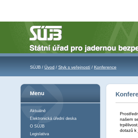
SÚJB /
Úvod
/
Styk s veřejností
/
Konference
Menu
Konfer
Aktuálně
Prostředn
Elektronická úřední deska
našem se
trpělivos
O SÚJB
dotazů k
Legislativa