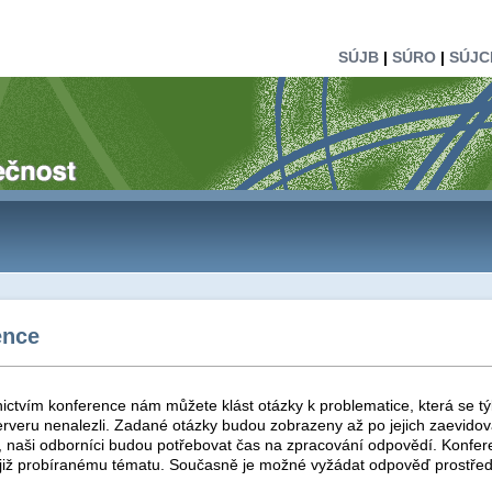
SÚJB
|
SÚRO
|
SÚJC
ence
ictvím konference nám můžete klást otázky k problematice, která se tý
rveru nenalezli. Zadané otázky budou zobrazeny až po jejich zaevidová
t, naši odborníci budou potřebovat čas na zpracování odpovědí. Konfer
 již probíranému tématu. Současně je možné vyžádat odpověď prostřed