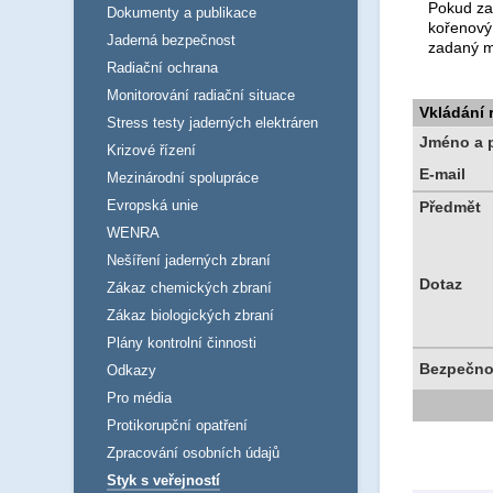
Pokud za
Dokumenty a publikace
kořenový
Jaderná bezpečnost
zadaný m
Radiační ochrana
Monitorování radiační situace
Vkládání
Stress testy jaderných elektráren
Jméno a p
Krizové řízení
E-mail
Mezinárodní spolupráce
Evropská unie
Předmět
WENRA
Nešíření jaderných zbraní
Dotaz
Zákaz chemických zbraní
Zákaz biologických zbraní
Plány kontrolní činnosti
Bezpečno
Odkazy
Pro média
Protikorupční opatření
Zpracování osobních údajů
Styk s veřejností