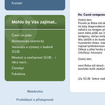
Kontakt
Re: Časté rentgeno
Dobrý den,
Mohlo by Vás zajímat..
Prosím je třeba mít 
mi byla diagnostikov
měsíců na rentgen pli
jsem měla ještě asi 3
Často se ptáte
rentgenu, občas rent
tělu ublížili a do bu
Monitorování seismicity
A poslední dotaz, mám
napsat lymfodrenaze, b
Vernisáže a výstavy v budově
Děkuji a přeji hezky
SÚJB
(Vložil(a): Anonym)
Minulost a současnost SÚJB... i
Dobrý den,
něco navíc...
není třeba mít strach
Černobyl
končetin kvůli otokům
Fukušima
(Za SÚJB: Sekce rad
WebArchiv
Prohlášení o přístupnosti