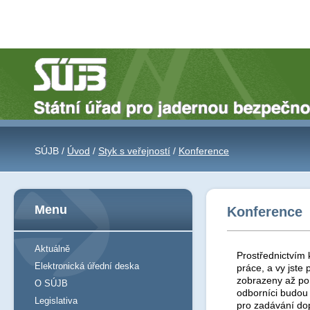
SÚJB /
Úvod
/
Styk s veřejností
/
Konference
Menu
Konference
Aktuálně
Prostřednictvím 
Elektronická úřední deska
práce, a vy jst
zobrazeny až po 
O SÚJB
odborníci budou
Legislativa
pro zadávání do