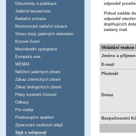
odpověď prostře
Dokumenty a publikace
Jaderná bezpečnost
Pokud zadáte dot
odpověď otevřen
Radiační ochrana
doplňujících dot
Monitorování radiační situace
zadaný mail.
Stress testy jaderných elektráren
Krizové řízení
Vkládání reakce
Mezinárodní spolupráce
Jméno a příjmen
Evropská unie
WENRA
E-mail
Nešíření jaderných zbraní
Předmět
Zákaz chemických zbraní
Zákaz biologických zbraní
Plány kontrolní činnosti
Dotaz
Odkazy
Pro média
Protikorupční opatření
Bezpečnostní K
Zpracování osobních údajů
Styk s veřejností