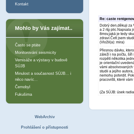
Kontakt
Re: caste rentgeno
Dobrý den,děkuji za 
Mohlo by Vás zajímat..
a 2 rtg plic.Napsala 
8msv,jaká je tedy sk
zdraví.Četl jsem stud
(Vložil(a): mira)
Často se ptáte
Přesnou dávku, ktero
Monitorování seismicity
záleží i na počtu, šíř
rozpětí několika jedn
Vernisáže a výstavy v budově
je orientační uvedená
SÚJB
vámi absolvovaných vy
studii a jejího autor
Minulost a současnost SÚJB... i
nemohu potvrdit. Pok
něco navíc...
pracovišti, které vám
Černobyl
(Za SÚJB: úsek radia
Fukušima
WebArchiv
Prohlášení o přístupnosti