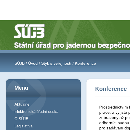
SÚJB /
Úvod
/
Styk s veřejností
/
Konference
Menu
Konference
Aktuálně
Prostřednictvím 
Elektronická úřední deska
práce, a vy jst
zobrazeny až po 
O SÚJB
odborníci budou
Legislativa
pro zadávání do