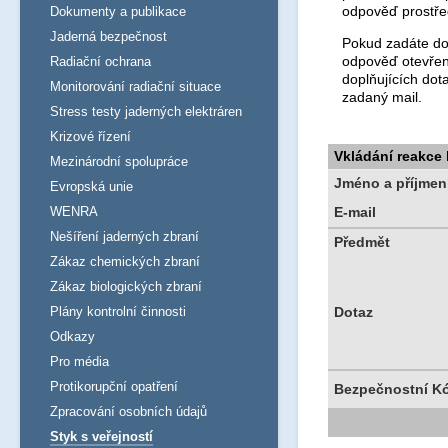
odpověď prostře
Dokumenty a publikace
Jaderná bezpečnost
Pokud zadáte dot
odpověď otevřen
Radiační ochrana
doplňujících dot
Monitorování radiační situace
zadaný mail.
Stress testy jaderných elektráren
Krizové řízení
Vkládání reakce
Mezinárodní spolupráce
Jméno a příjmen
Evropská unie
WENRA
E-mail
Nešíření jaderných zbraní
Předmět
Zákaz chemických zbraní
Zákaz biologických zbraní
Plány kontrolní činnosti
Dotaz
Odkazy
Pro média
Protikorupční opatření
Bezpečnostní K
Zpracování osobních údajů
Styk s veřejností