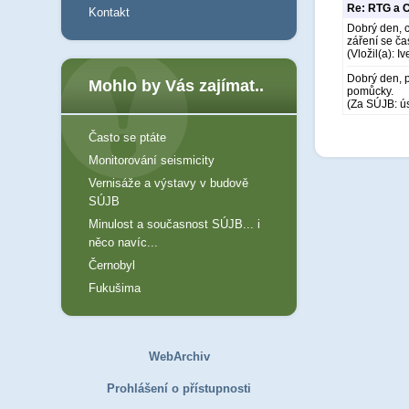
Re: RTG a C
Kontakt
Dobrý den, c
záření se ča
(Vložil(a): Iv
Dobrý den, p
Mohlo by Vás zajímat..
pomůcky.
(Za SÚJB: ú
Často se ptáte
Monitorování seismicity
Vernisáže a výstavy v budově
SÚJB
Minulost a současnost SÚJB... i
něco navíc...
Černobyl
Fukušima
WebArchiv
Prohlášení o přístupnosti