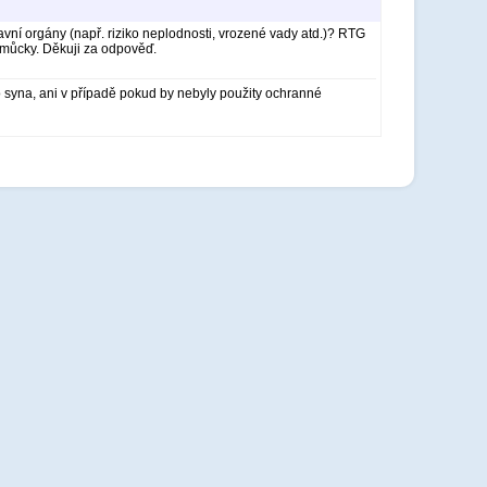
avní orgány (např. riziko neplodnosti, vrozené vady atd.)? RTG
omůcky. Děkuji za odpověď.
o syna, ani v případě pokud by nebyly použity ochranné