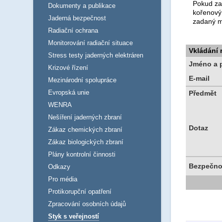
Pokud za
Dokumenty a publikace
kořenový
Jaderná bezpečnost
zadaný m
Radiační ochrana
Monitorování radiační situace
Vkládání
Stress testy jaderných elektráren
Jméno a p
Krizové řízení
E-mail
Mezinárodní spolupráce
Evropská unie
Předmět
WENRA
Nešíření jaderných zbraní
Dotaz
Zákaz chemických zbraní
Zákaz biologických zbraní
Plány kontrolní činnosti
Bezpečno
Odkazy
Pro média
Protikorupční opatření
Zpracování osobních údajů
Styk s veřejností