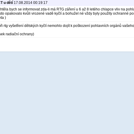
T u dětí
17.08.2014 00:19:17
htěla bych se informovat zda-li má RTG záření u 6 až 8 letého chlapce vliv na pohl
sto opakovalo kvůli vrozené vadě kyčlí a bohužel né vždy byly použity ochranné p
eta )
ři rtg vyšetření dětských kyčlí nemohlo dojít k poškození pohlavních orgánů vašeh
sek radiační ochrany)