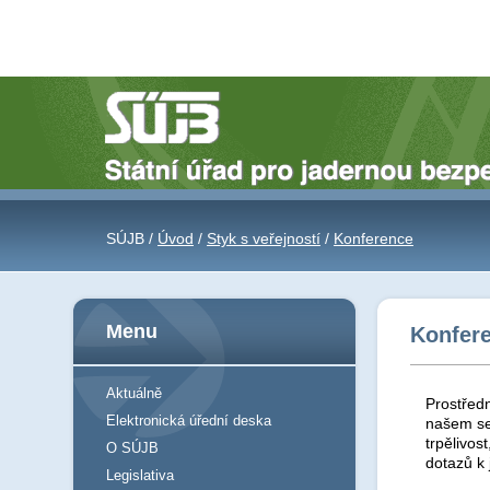
SÚJB /
Úvod
/
Styk s veřejností
/
Konference
Menu
Konfer
Aktuálně
Prostředn
Elektronická úřední deska
našem se
trpělivos
O SÚJB
dotazů k
Legislativa