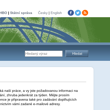
HBO
|
Státní správa
Česky
|
English
Vyhledávání
na
stránkách
ká naší práce, a vy jste požadovanou informaci na
ní, zhruba jedenkrát za týden. Mějte prosím
ence je připravena také pro zadávání doplňujících
nictvím vámi zadané e-mailové adresy.
úřadu