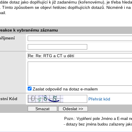
dáte dotaz jako doplňující k již zadanému (kořenovému), je třeba hle
. Tímto způsobem se objeví řetězec doplňujících dotazů. Nicméně i na
ail.
 reakce k vybranému záznamu
říjmení
Zaslat odpověď na dotaz e-mailem
stní Kód
Přehrát kód
Pozn.: Vyplňení pole Jméno a E-mail n
- dotazy bez jména budou zařazeny ja